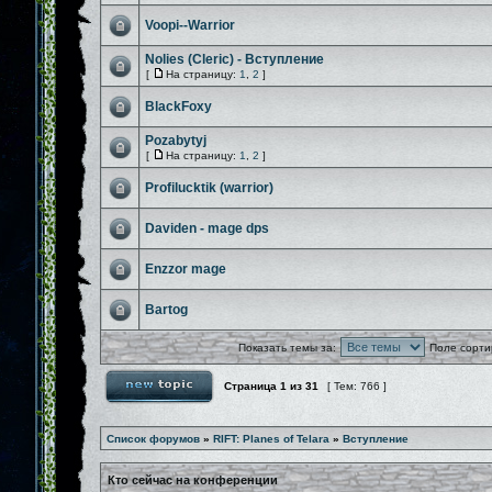
Voopi--Warrior
Nolies (Cleric) - Вступление
[
На страницу:
1
,
2
]
BlackFoxy
Pozabytyj
[
На страницу:
1
,
2
]
Profilucktik (warrior)
Daviden - mage dps
Enzzor mage
Bartog
Показать темы за:
Поле сорти
Страница
1
из
31
[ Тем: 766 ]
Список форумов
»
RIFT: Planes of Telara
»
Вступление
Кто сейчас на конференции