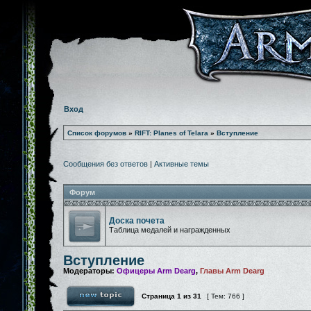
Вход
Список форумов
»
RIFT: Planes of Telara
»
Вступление
Сообщения без ответов
|
Активные темы
Форум
Доска почета
Таблица медалей и награжденных
Вступление
Модераторы:
Офицеры Arm Dearg
,
Главы Arm Dearg
Страница
1
из
31
[ Тем: 766 ]