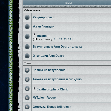
Темы
Объявления
Рейд-прогресс
Устав Гильдии
Важно!!!
[
На страницу:
1
...
22
,
23
,
24
]
Вступление в Arm Dearg - анкета
О гильдии Arm Dearg
Темы
Заявка на вступление.
Анкета на вступление в гильдию.
Jaxtheprophet - Cleric
MrTailor - Rogue
Groozzzz. Rogue (All roles)