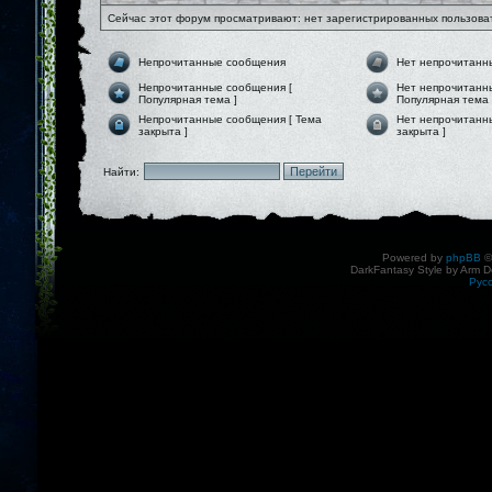
Сейчас этот форум просматривают: нет зарегистрированных пользоват
Непрочитанные сообщения
Нет непрочитанн
Непрочитанные сообщения [
Нет непрочитанн
Популярная тема ]
Популярная тема 
Непрочитанные сообщения [ Тема
Нет непрочитанн
закрыта ]
закрыта ]
Найти:
Powered by
phpBB
©
DarkFantasy Style by Arm D
Рус