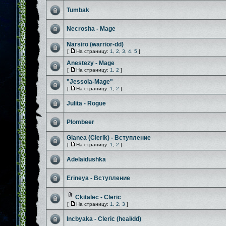
Tumbak
Necrosha - Mage
Narsiro (warrior-dd)
[
На страницу:
1
,
2
,
3
,
4
,
5
]
Anestezy - Mage
[
На страницу:
1
,
2
]
"Jessola-Mage"
[
На страницу:
1
,
2
]
Julita - Rogue
Plombeer
Gianea (Clerik) - Вступление
[
На страницу:
1
,
2
]
Adelaidushka
Erineya - Вступление
Ckitalec - Cleric
[
На страницу:
1
,
2
,
3
]
Incbyaka - Cleric (heal/dd)