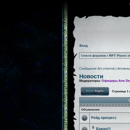
Вход
Список форумов
»
RIFT: Planes o
Сообщения без ответов
|
Активны
Новости
Модераторы:
Офицеры Arm De
Страница
1
Т
Объявления
Рейд-прогресс
Важно!!!