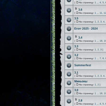
[
На страницу:
1
...
4
,
5
,
3.6
[
На страницу:
1
...
11
,
1
3.5
[
На страницу:
1
,
2
,
3
,
4
,
Erorr 2025 - 2024
3.4
[
На страницу:
1
...
18
,
1
3.3
[
На страницу:
1
,
2
,
3
]
3.2
[
На страницу:
1
...
7
,
8
,
Summerfest
3.1
[
На страницу:
1
,
2
,
3
,
4
,
Миньоны
[
На страницу:
1
,
2
]
3.0
[
На страницу:
1
...
18
,
1
2.8
[
На страницу:
1
...
4
,
5
,