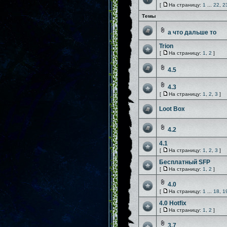
[
На страницу:
1
...
22
,
2
Темы
а что дальше то
Trion
[
На страницу:
1
,
2
]
4.5
4.3
[
На страницу:
1
,
2
,
3
]
Loot Box
4.2
4.1
[
На страницу:
1
,
2
,
3
]
Бесплатный SFP
[
На страницу:
1
,
2
]
4.0
[
На страницу:
1
...
18
,
1
4.0 Hotfix
[
На страницу:
1
,
2
]
3.7