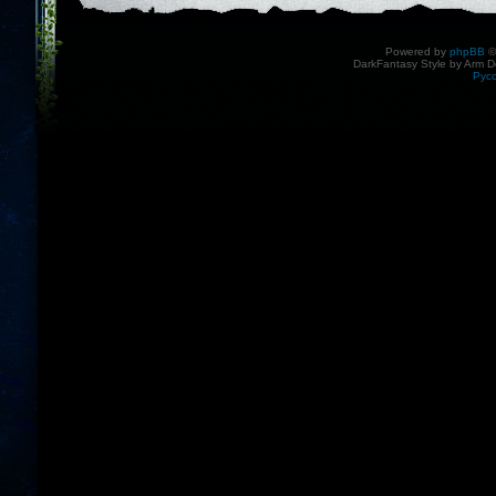
Powered by
phpBB
©
DarkFantasy Style by Arm D
Рус