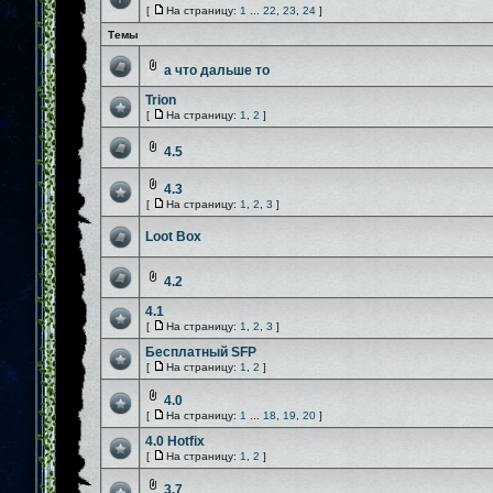
[
На страницу:
1
...
22
,
23
,
24
]
Темы
а что дальше то
Trion
[
На страницу:
1
,
2
]
4.5
4.3
[
На страницу:
1
,
2
,
3
]
Loot Box
4.2
4.1
[
На страницу:
1
,
2
,
3
]
Бесплатный SFP
[
На страницу:
1
,
2
]
4.0
[
На страницу:
1
...
18
,
19
,
20
]
4.0 Hotfix
[
На страницу:
1
,
2
]
3.7