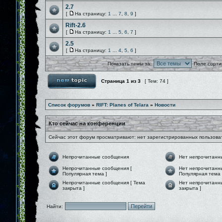
2.7
[
На страницу:
1
...
7
,
8
,
9
]
Rift-2.6
[
На страницу:
1
...
5
,
6
,
7
]
2.5
[
На страницу:
1
...
4
,
5
,
6
]
Показать темы за:
Поле сорти
Страница
1
из
3
[ Тем: 74 ]
Список форумов
»
RIFT: Planes of Telara
»
Новости
Кто сейчас на конференции
Сейчас этот форум просматривают: нет зарегистрированных пользоват
Непрочитанные сообщения
Нет непрочитанн
Непрочитанные сообщения [
Нет непрочитанн
Популярная тема ]
Популярная тема 
Непрочитанные сообщения [ Тема
Нет непрочитанн
закрыта ]
закрыта ]
Найти: