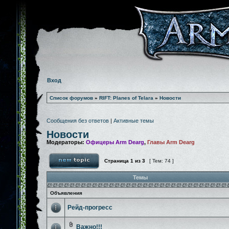
Вход
Список форумов
»
RIFT: Planes of Telara
»
Новости
Сообщения без ответов
|
Активные темы
Новости
Модераторы:
Офицеры Arm Dearg
,
Главы Arm Dearg
Страница
1
из
3
[ Тем: 74 ]
Темы
Объявления
Рейд-прогресс
Важно!!!