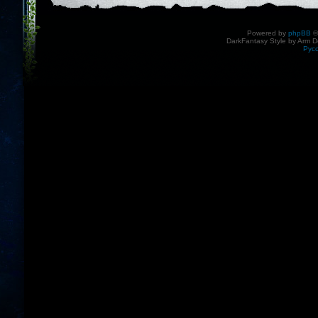
Powered by
phpBB
©
DarkFantasy Style by Arm D
Рус