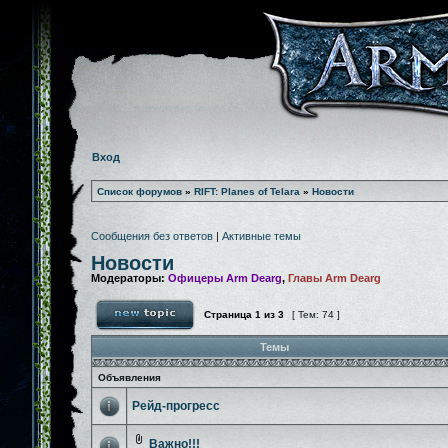
Вход
Список форумов
»
RIFT: Planes of Telara
»
Новости
Сообщения без ответов
|
Активные темы
Новости
Модераторы:
Офицеры Arm Dearg
,
Главы Arm Dearg
Страница
1
из
3
[ Тем: 74 ]
Темы
Объявления
Рейд-прогресс
Важно!!!