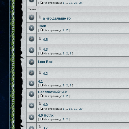
[
На страницу:
1
...
22
,
23
,
24
]
Темы
а что дальше то
Trion
[
На страницу:
1
,
2
]
4.5
4.3
[
На страницу:
1
,
2
,
3
]
Loot Box
4.2
4.1
[
На страницу:
1
,
2
,
3
]
Бесплатный SFP
[
На страницу:
1
,
2
]
4.0
[
На страницу:
1
...
18
,
19
,
20
]
4.0 Hotfix
[
На страницу:
1
,
2
]
3.7