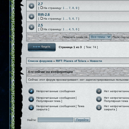
2.7
[
На страницу:
1
...
7
,
8
,
9
]
Rift-2.6
[
На страницу:
1
...
5
,
6
,
7
]
2.5
[
На страницу:
1
...
4
,
5
,
6
]
Показать темы за:
Поле сорти
Страница
1
из
3
[ Тем: 74 ]
Список форумов
»
RIFT: Planes of Telara
»
Новости
Кто сейчас на конференции
Сейчас этот форум просматривают: нет зарегистрированных пользоват
Непрочитанные сообщения
Нет непрочитанн
Непрочитанные сообщения [
Нет непрочитанн
Популярная тема ]
Популярная тема 
Непрочитанные сообщения [ Тема
Нет непрочитанн
закрыта ]
закрыта ]
Найти: