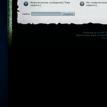
Непрочитанные сообщения [ Тема
Нет непрочитанн
закрыта ]
закрыта ]
Найти:
Powered by
phpBB
©
DarkFantasy Style by Arm D
Рус