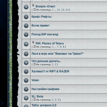
Вопрос-Ответ
[
На страницу:
1
...
12
,
13
,
14
]
Крафт Рифты
Всем привет
Поход:IGP изи мод
Rift: Planes of Telara
[
На страницу:
1
...
7
,
8
,
9
]
Лаги в игре или "Виноват ли Трион?"
Что дальше делать..
[
На страницу:
1
,
2
]
Халява!!! от RIFT & RAZER
Volan
Настройки графики
SL: Beta
[
На страницу:
1
,
2
,
3
]
ToDo: pre/post-2.0