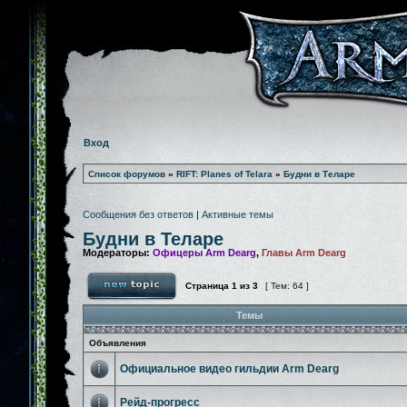
Вход
Список форумов
»
RIFT: Planes of Telara
»
Будни в Теларе
Сообщения без ответов
|
Активные темы
Будни в Теларе
Модераторы:
Офицеры Arm Dearg
,
Главы Arm Dearg
Страница
1
из
3
[ Тем: 64 ]
Темы
Объявления
Официальное видео гильдии Arm Dearg
Рейд-прогресс