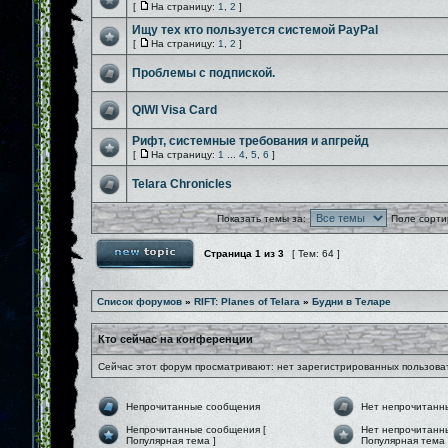
[
На страницу:
1
,
2
]
Ищу тех кто пользуется системой PayPal
[
На страницу:
1
,
2
]
Проблемы с подпиской.
QIWI Visa Card
Рифт, системные требования и апгрейд
[
На страницу:
1
...
4
,
5
,
6
]
Telara Chronicles
Показать темы за:
Поле сорти
Страница
1
из
3
[ Тем: 64 ]
Список форумов
»
RIFT: Planes of Telara
»
Будни в Теларе
Кто сейчас на конференции
Сейчас этот форум просматривают: нет зарегистрированных пользоват
Непрочитанные сообщения
Нет непрочитанн
Непрочитанные сообщения [
Нет непрочитанн
Популярная тема ]
Популярная тема 