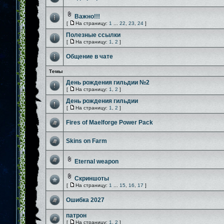
Важно!!!
[
На страницу:
1
...
22
,
23
,
24
]
Полезные ссылки
[
На страницу:
1
,
2
]
Общение в чате
Темы
День рождения гильдии №2
[
На страницу:
1
,
2
]
День рождения гильдии
[
На страницу:
1
,
2
]
Fires of Maelforge Power Pack
Skins on Farm
Eternal weapon
Скриншоты
[
На страницу:
1
...
15
,
16
,
17
]
Ошибка 2027
патрон
[
На страницу:
1
,
2
]