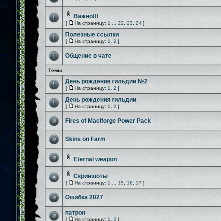
Важно!!!
[
На страницу:
1
...
22
,
23
,
24
]
Полезные ссылки
[
На страницу:
1
,
2
]
Общение в чате
Темы
День рождения гильдии №2
[
На страницу:
1
,
2
]
День рождения гильдии
[
На страницу:
1
,
2
]
Fires of Maelforge Power Pack
Skins on Farm
Eternal weapon
Скриншоты
[
На страницу:
1
...
15
,
16
,
17
]
Ошибка 2027
патрон
[
На страницу:
1
,
2
]