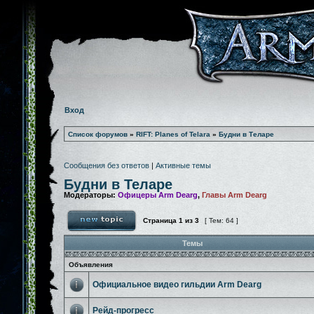
Вход
Список форумов
»
RIFT: Planes of Telara
»
Будни в Теларе
Сообщения без ответов
|
Активные темы
Будни в Теларе
Модераторы:
Офицеры Arm Dearg
,
Главы Arm Dearg
Страница
1
из
3
[ Тем: 64 ]
Темы
Объявления
Официальное видео гильдии Arm Dearg
Рейд-прогресс