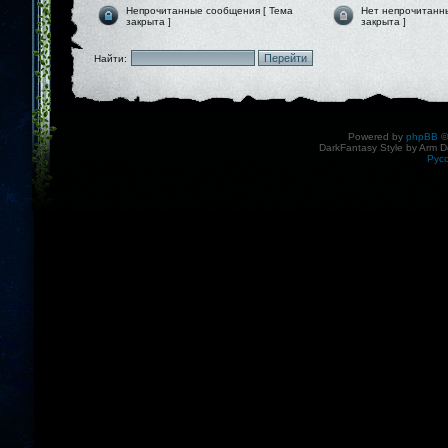
Непрочитанные сообщения [ Тема
Нет непрочитанн
закрыта ]
закрыта ]
Найти:
Powered by
phpBB
©
DarkFantasy Style by Arm D
Рус