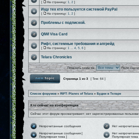
[
На страницу:
1
,
2
]
Ищу тех кто пользуется системой PayPal
[
На страницу:
1
,
2
]
Проблемы с подпиской.
QIWI Visa Card
Рифт, системные требования и апгрейд
[
На страницу:
1
...
4
,
5
,
6
]
Telara Chronicles
Показать темы за:
Поле сорти
Страница
1
из
3
[ Тем: 64 ]
Список форумов
»
RIFT: Planes of Telara
»
Будни в Теларе
Кто сейчас на конференции
Сейчас этот форум просматривают: нет зарегистрированных пользоват
Непрочитанные сообщения
Нет непрочитанн
Непрочитанные сообщения [
Нет непрочитанн
Популярная тема ]
Популярная тема 