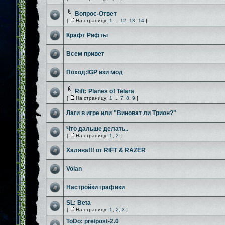
Вопрос-Ответ
[
На страницу:
1
...
12
,
13
,
14
]
Крафт Рифты
Всем привет
Поход:IGP изи мод
Rift: Planes of Telara
[
На страницу:
1
...
7
,
8
,
9
]
Лаги в игре или "Виноват ли Трион?"
Что дальше делать..
[
На страницу:
1
,
2
]
Халява!!! от RIFT & RAZER
Volan
Настройки графики
SL: Beta
[
На страницу:
1
,
2
,
3
]
ToDo: pre/post-2.0