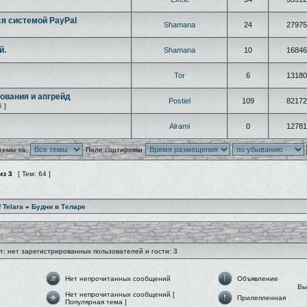
ся системой PayPal
Shamana
24
27975
й.
Shamana
10
16846
Tor
6
13180
ования и апгрейд
Postiel
109
82172
6
]
Alrami
0
12781
темы за:
Поле сортировки
из
3
[ Тем: 64 ]
f Telara
»
Будни в Теларе
: нет зарегистрированных пользователей и гости: 3
Нет непрочитанных сообщений
Объявление
В
Нет непрочитанных сообщений [
Прилепленная
Популярная тема ]