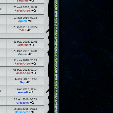
Sartarius
26 май 2026, 16:39
2
FallenAngel
03 ноя 2014, 00:35
Apuch
20 фев 2011, 09:27
Teliol
31 мар 2015, 12:03
Sartarius
26 мар 2012, 13:34
Valentia
21 сен 2018, 23:21
FallenAngel
03 мар 2018, 01:14
FallenAngel
26 сен 2017, 14:53
Dep
10 июл 2017, 11:45
8
kessedi
12 авг 2016, 00:59
Crescens
26 дек 2015, 09:13
Darknecron