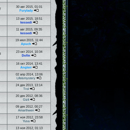
30 авг 2015, 01:01
2
Furylady
13 авг 2015, 18:51
kessedi
11 авг 2015, 09:35
kessedi
19 июл 2015, 11:44
Apuch
23 окт 2014, 10:34
8
Dofin
16 окт 2014, 13:41
Anglerr
02 апр 2014, 13:06
Lifeismystery
24 дек 2013, 13:14
Trol
20 дек 2012, 08:36
Gizli
09 дек 2012, 00:27
Amarthwen
17 ноя 2012, 23:58
Yusa
13 ноя 2012, 01:13