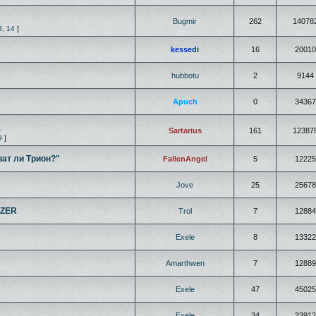
Bugmir
262
14078
3
,
14
]
kessedi
16
20010
hubbotu
2
9144
Apuch
0
34367
a
Sartarius
161
12387
9
]
ват ли Трион?"
FallenAngel
5
12225
Jove
25
25678
AZER
Trol
7
12884
Exele
8
13322
Amarthwen
7
12889
Exele
47
45025
Exele
34
33912