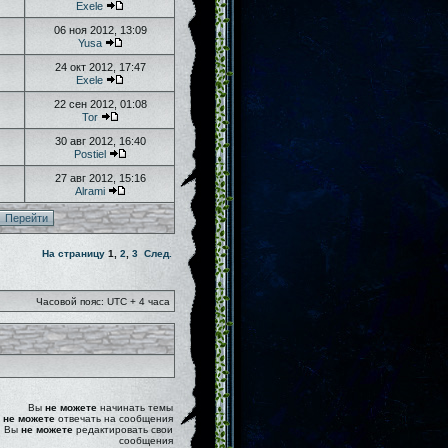
Exele
06 ноя 2012, 13:09
Yusa
24 окт 2012, 17:47
Exele
22 сен 2012, 01:08
Tor
30 авг 2012, 16:40
Postiel
27 авг 2012, 15:16
Alrami
На страницу
1
,
2
,
3
След.
Часовой пояс: UTC + 4 часа
Вы
не можете
начинать темы
ы
не можете
отвечать на сообщения
Вы
не можете
редактировать свои
сообщения