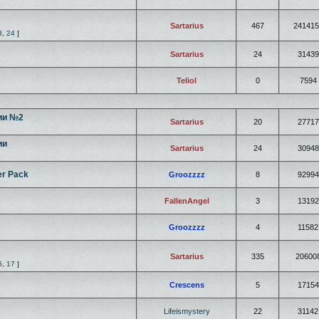
Sartarius
467
241415
3
,
24
]
Sartarius
24
31439
Teliol
0
7594
ии №2
Sartarius
20
27717
ии
Sartarius
24
30948
er Pack
Groozzzz
8
92994
FallenAngel
3
13192
Groozzzz
4
11582
Sartarius
335
20600
6
,
17
]
Crescens
5
17154
Lifeismystery
22
31142