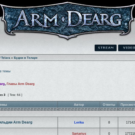
f Telara
»
Будни в Теларе
е темы
arg
,
Главы Arm Dearg
из
3
[ Тем: 64 ]
емы
Автор
Ответы
Просмо
ильдии Arm Dearg
Lerika
8
17142
Sartarius
0
17721