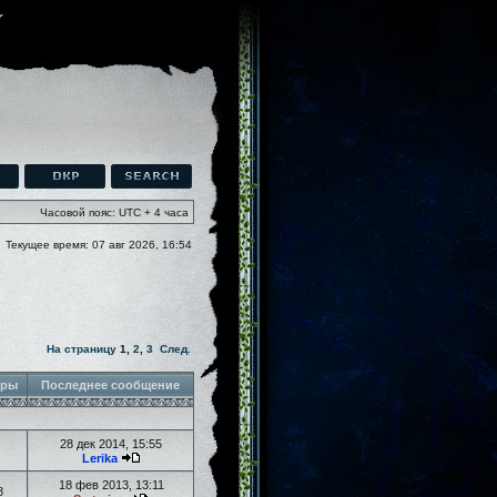
Часовой пояс: UTC + 4 часа
Текущее время: 07 авг 2026, 16:54
На страницу
1
,
2
,
3
След.
тры
Последнее сообщение
28 дек 2014, 15:55
Lerika
18 фев 2013, 13:11
8