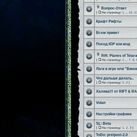
Вопрос-Ответ
[
На страницу:
1
...
12
,
1
Крафт Рифты
Всем привет
Поход:IGP изи мод
Rift: Planes of Telar
[
На страницу:
1
...
7
,
8
,
Лаги в игре или "Вино
Что дальше делать..
[
На страницу:
1
,
2
]
Халява!!! от RIFT & R
Volan
Настройки графики
SL: Beta
[
На страницу:
1
,
2
,
3
]
ToDo: pre/post-2.0