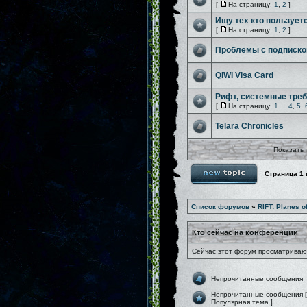
[
На страницу:
1
,
2
]
Ищу тех кто пользует
[
На страницу:
1
,
2
]
Проблемы с подписко
QIWI Visa Card
Рифт, системные треб
[
На страницу:
1
...
4
,
5
,
Telara Chronicles
Показать 
Страница
1
Список форумов
»
RIFT: Planes o
Кто сейчас на конференции
Сейчас этот форум просматривают
Непрочитанные сообщения
Непрочитанные сообщения [
Популярная тема ]