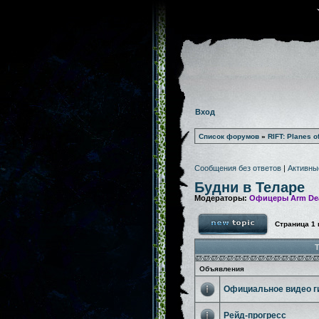
Вход
Список форумов
»
RIFT: Planes o
Сообщения без ответов
|
Активны
Будни в Теларе
Модераторы:
Офицеры Arm De
Страница
1
Т
Объявления
Официальное видео г
Рейд-прогресс