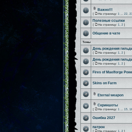
Важно!!!
[
На страницу:
1
...
22
,
2
Полезные ссылки
[
На страницу:
1
,
2
]
Общение в чате
Темы
День рождения гильд
[
На страницу:
1
,
2
]
День рождения гильд
[
На страницу:
1
,
2
]
Fires of Maelforge Pow
Skins on Farm
Eternal weapon
Скриншоты
[
На страницу:
1
...
15
,
1
Ошибка 2027
патрон
[
На страницу:
1
,
2
]