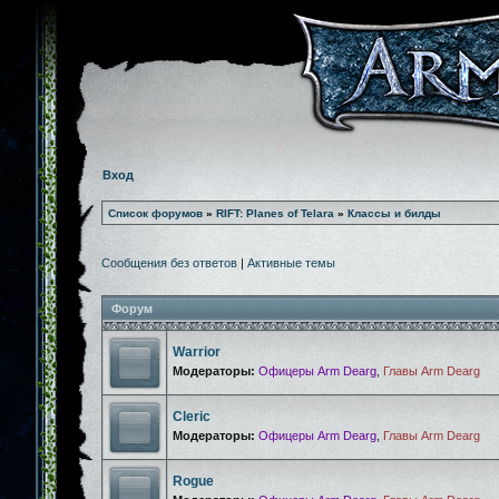
Вход
Список форумов
»
RIFT: Planes of Telara
»
Классы и билды
Сообщения без ответов
|
Активные темы
Форум
Warrior
Модераторы:
Офицеры Arm Dearg
,
Главы Arm Dearg
Cleric
Модераторы:
Офицеры Arm Dearg
,
Главы Arm Dearg
Rogue