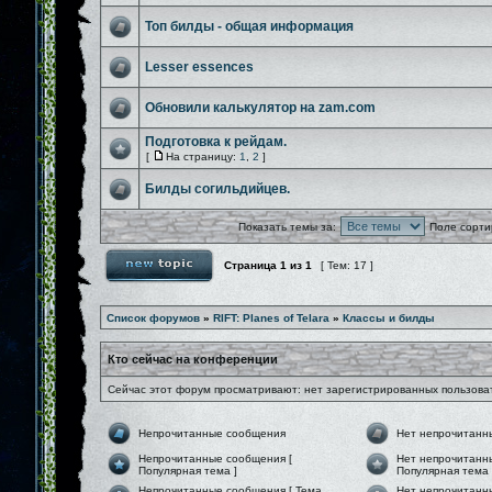
Топ билды - общая информация
Lesser essences
Обновили калькулятор на zam.com
Подготовка к рейдам.
[
На страницу:
1
,
2
]
Билды согильдийцев.
Показать темы за:
Поле сорти
Страница
1
из
1
[ Тем: 17 ]
Список форумов
»
RIFT: Planes of Telara
»
Классы и билды
Кто сейчас на конференции
Сейчас этот форум просматривают: нет зарегистрированных пользоват
Непрочитанные сообщения
Нет непрочитанн
Непрочитанные сообщения [
Нет непрочитанн
Популярная тема ]
Популярная тема 
Непрочитанные сообщения [ Тема
Нет непрочитанн