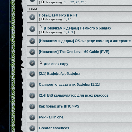
[
На страницу:
1
...
22
,
23
,
24
]
Темы
Повышаем FPS в RIFT
[
На страницу:
1
,
2
]
[Новичкам и дедам] Немного о биндах
[
На страницу:
1
,
2
,
3
]
[Новичкам и дедам] Об очереди команд и интерапте
[Новичкам] The One Level 60 Guide (PVE)
дпс спек вару
[2.1] Баффы\дебаффы
Саппорт классы и их баффы [1.11]
[2.4] BiS калькулятор для всех классов
Как повысить ДПС/FPS
PvP - all in one.
Greater essences