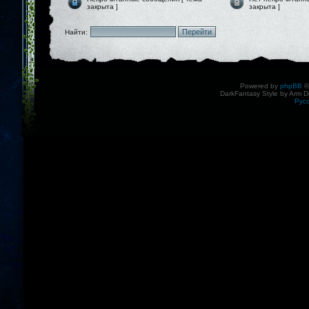
закрыта ]
закрыта ]
Найти:
Powered by
phpBB
©
DarkFantasy Style by Arm D
Рус