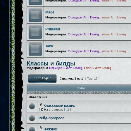
Модераторы:
Офицеры Arm Dearg
,
Главы Arm Dearg
Mage
Модераторы:
Офицеры Arm Dearg
,
Главы Arm Dearg
Primalist
Модераторы:
Офицеры Arm Dearg
,
Главы Arm Dearg
Tank
Модераторы:
Офицеры Arm Dearg
,
Главы Arm Dearg
Классы и билды
Модераторы:
Офицеры Arm Dearg
,
Главы Arm Dearg
Страница
1
из
1
[ Тем: 17 ]
Темы
Объявления
Классовый раздел
[
На страницу:
1
,
2
]
Рейд-прогресс
Важно!!!