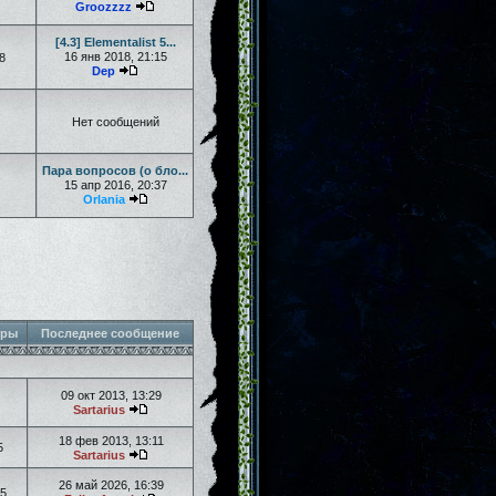
Groozzzz
[4.3] Elementalist 5...
16 янв 2018, 21:15
8
Dep
Нет сообщений
Пара вопросов (о бло...
15 апр 2016, 20:37
Orlania
тры
Последнее сообщение
09 окт 2013, 13:29
Sartarius
18 фев 2013, 13:11
5
Sartarius
26 май 2026, 16:39
5