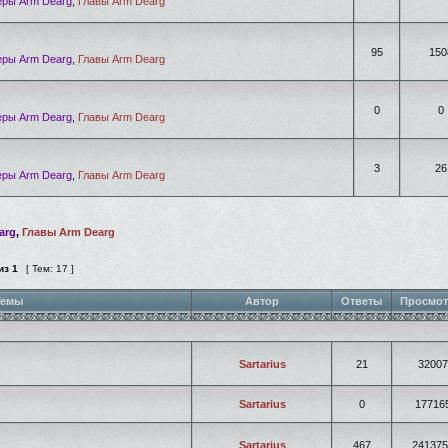
ры Arm Dearg
,
Главы Arm Dearg
95
150
ры Arm Dearg
,
Главы Arm Dearg
0
0
ры Arm Dearg
,
Главы Arm Dearg
3
26
ры Arm Dearg
,
Главы Arm Dearg
arg
,
Главы Arm Dearg
из
1
[ Тем: 17 ]
емы
Автор
Ответы
Просмо
Sartarius
21
32007
Sartarius
0
17716
Sartarius
467
241375