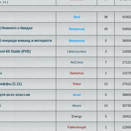
3
,
24
]
Shel
38
43362
] Немного о биндах
Nevponya
49
53856
б очереди команд и интерапте
Nevponya
0
36054
vel 60 Guide (PVE)
Lifeismystery
3
14206
ArtCrime
7
17121
ы
Sartarius
1
12273
баффы [1.11]
Teliol
13
27612
 для всех классов
Arvel
0
38809
S
Alrami
14
30735
Energy
5
16051
FallenAngel
1
12506