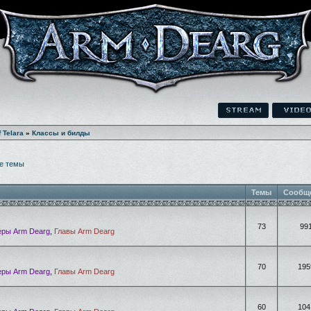
f Telara
»
Классы и билды
е темы
Темы
Сообщ
73
99
ры Arm Dearg
,
Главы Arm Dearg
70
195
ры Arm Dearg
,
Главы Arm Dearg
60
104