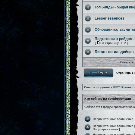
Топ билды - общая и
Lesser essences
Обновили калькулято
Подготовка к рейдам.
[
На страницу:
1
,
2
]
Билды согильдийцев.
Показать 
Страница
1
Список форумов
»
RIFT: Planes o
Кто сейчас на конференции
Сейчас этот форум просматривают
Непрочитанные сообщения
Непрочитанные сообщения [
Популярная тема ]
Непрочитанные сообщения [