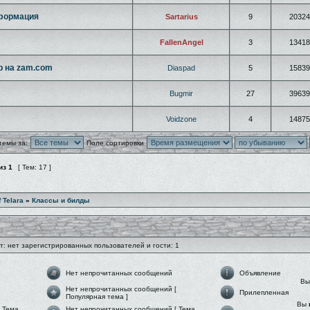
нформация
Sartarius
9
20324
FallenAngel
3
13418
р на zam.com
Diaspad
5
15839
Bugmir
27
39639
Voidzone
4
14875
темы за:
Поле сортировки
из
1
[ Тем: 17 ]
f Telara
»
Классы и билды
: нет зарегистрированных пользователей и гости: 1
Нет непрочитанных сообщений
Объявление
В
Нет непрочитанных сообщений [
Прилепленная
Популярная тема ]
Вы
 Тема
Нет непрочитанных сообщений [ Тема