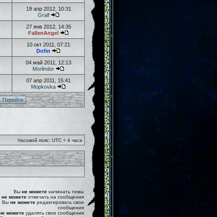
19 апр 2012, 10:31
Gralf
27 янв 2012, 14:35
FallenAngel
10 окт 2011, 07:21
Dofin
04 май 2011, 12:13
Morlindor
07 апр 2011, 15:41
Mopkovka
Часовой пояс: UTC + 4 часа
Вы
не можете
начинать темы
ы
не можете
отвечать на сообщения
Вы
не можете
редактировать свои
сообщения
не можете
удалять свои сообщения