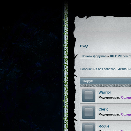
Вход
Список форумов
»
RIFT: Planes o
Сообщения без ответов
|
Активны
Форум
Warrior
Модераторы:
Офице
Cleric
Модераторы:
Офице
Rogue