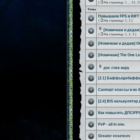
[
На страницу:
1
...
22
,
2
Темы
Повышаем FPS в RIFT
[
На страницу:
1
,
2
]
[Новичкам и дедам
[
На страницу:
1
,
2
,
3
]
[Новичкам и дедам] О
[Новичкам] The One Le
дпс спек вару
[2.1] Баффы\дебафф
Саппорт классы и их 
[2.4] BiS калькулятор
Как повысить ДПС/FP
PvP - all in one.
Greater essences