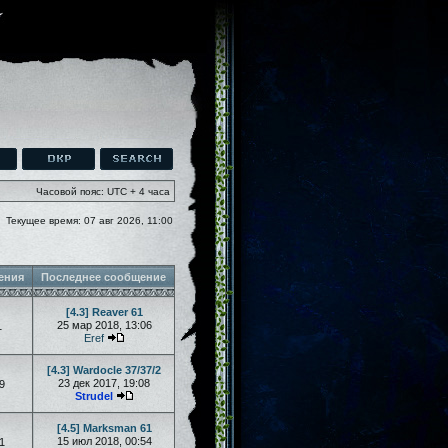
Часовой пояс: UTC + 4 часа
Текущее время: 07 авг 2026, 11:00
ения
Последнее сообщение
[4.3] Reaver 61
25 мар 2018, 13:06
1
Eref
[4.3] Wardocle 37/37/2
23 дек 2017, 19:08
9
Strudel
[4.5] Marksman 61
15 июл 2018, 00:54
1