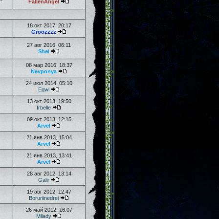
FallenAngel
18 окт 2017, 20:17
Groozzzz
27 авг 2016, 06:11
Shel
08 мар 2016, 18:37
Nevponya
24 июл 2014, 05:10
Eqwi
13 окт 2013, 19:50
Irbelle
09 окт 2013, 12:15
Arvel
21 янв 2013, 15:04
Arvel
21 янв 2013, 13:41
Arvel
28 авг 2012, 13:14
Galir
19 авг 2012, 12:47
Boruriinedrei
26 май 2012, 16:07
Milady