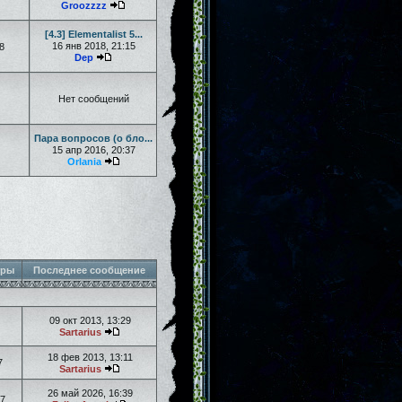
Groozzzz
[4.3] Elementalist 5...
16 янв 2018, 21:15
8
Dep
Нет сообщений
Пара вопросов (о бло...
15 апр 2016, 20:37
Orlania
тры
Последнее сообщение
09 окт 2013, 13:29
Sartarius
18 фев 2013, 13:11
7
Sartarius
26 май 2026, 16:39
7