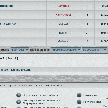
нформация
Sartarius
9
20331
FallenAngel
3
13429
р на zam.com
Diaspad
5
15846
Bugmir
27
39664
Voidzone
4
14885
темы за:
Поле сортировки
из
1
[ Тем: 17 ]
f Telara
»
Классы и билды
: нет зарегистрированных пользователей и гости: 1
Нет непрочитанных сообщений
Объявление
В
Нет непрочитанных сообщений [
Прилепленная
Популярная тема ]
Вы
 Тема
Нет непрочитанных сообщений [ Тема