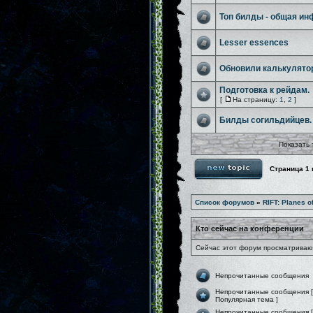
Топ билды - общая и
Lesser essences
Обновили калькулято
Подготовка к рейдам.
[
На страницу:
1
,
2
]
Билды согильдийцев.
Показать 
Страница
1
Список форумов
»
RIFT: Planes o
Кто сейчас на конференции
Сейчас этот форум просматривают
Непрочитанные сообщения
Непрочитанные сообщения [
Популярная тема ]
Непрочитанные сообщения [