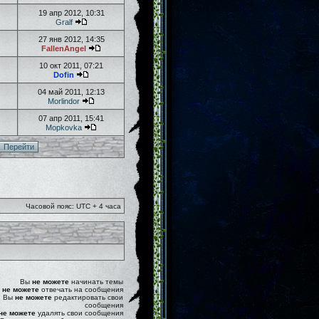
19 апр 2012, 10:31
Gralf
27 янв 2012, 14:35
FallenAngel
10 окт 2011, 07:21
Dofin
04 май 2011, 12:13
Morlindor
07 апр 2011, 15:41
Mopkovka
Часовой пояс: UTC + 4 часа
Вы
не можете
начинать темы
ы
не можете
отвечать на сообщения
Вы
не можете
редактировать свои
сообщения
не можете
удалять свои сообщения