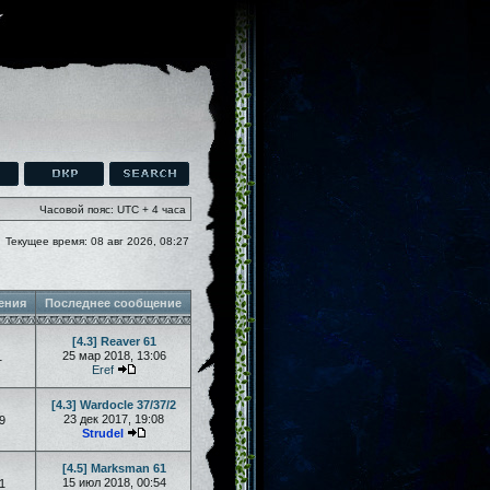
Часовой пояс: UTC + 4 часа
Текущее время: 08 авг 2026, 08:27
ения
Последнее сообщение
[4.3] Reaver 61
25 мар 2018, 13:06
1
Eref
[4.3] Wardocle 37/37/2
23 дек 2017, 19:08
9
Strudel
[4.5] Marksman 61
15 июл 2018, 00:54
1