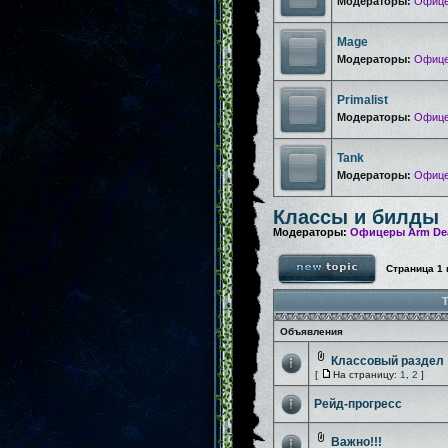
Модераторы:
Офице
Mage
Модераторы:
Офице
Primalist
Модераторы:
Офице
Tank
Модераторы:
Офице
Классы и билды
Модераторы:
Офицеры Arm De
Страница
1
Т
Объявления
Классовый раздел
[
На страницу:
1
,
2
]
Рейд-прогресс
Важно!!!