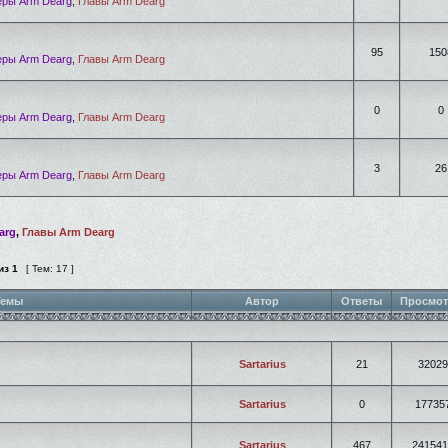
ры Arm Dearg
,
Главы Arm Dearg
95
150
ры Arm Dearg
,
Главы Arm Dearg
0
0
ры Arm Dearg
,
Главы Arm Dearg
3
26
ры Arm Dearg
,
Главы Arm Dearg
arg
,
Главы Arm Dearg
из
1
[ Тем: 17 ]
емы
Автор
Ответы
Просмо
Sartarius
21
32029
Sartarius
0
17735
Sartarius
467
241541