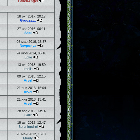
FallenAngel
18 окт 2017, 20:17
Groozzzz
27 авг 2016, 06:11
Shel
08 мар 2016, 18:37
Nevponya
24 июл 2014, 05:10
Eqwi
13 окт 2013, 19:50
Irbelle
09 окт 2013, 12:15
Arvel
21 янв 2013, 15:04
Arvel
21 янв 2013, 13:41
Arvel
28 авг 2012, 13:14
Galir
19 авг 2012, 12:47
Boruriinedrei
26 май 2012, 16:07
Milady