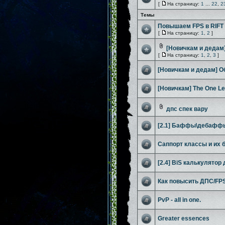
[
На страницу:
1
...
22
,
2
Темы
Повышаем FPS в RIFT
[
На страницу:
1
,
2
]
[Новичкам и дедам
[
На страницу:
1
,
2
,
3
]
[Новичкам и дедам] О
[Новичкам] The One Le
дпс спек вару
[2.1] Баффы\дебафф
Саппорт классы и их 
[2.4] BiS калькулятор
Как повысить ДПС/FP
PvP - all in one.
Greater essences