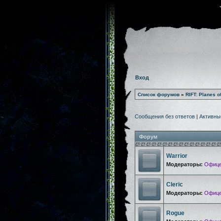
Вход
Список форумов
»
RIFT: Planes o
Сообщения без ответов
|
Активны
Форум
Warrior
Модераторы:
Офице
Cleric
Модераторы:
Офице
Rogue