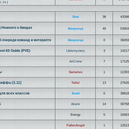
3
,
24
]
Shel
38
43398
] Немного о биндах
Nevponya
49
53903
б очереди команд и интерапте
Nevponya
0
36059
vel 60 Guide (PVE)
Lifeismystery
3
14217
ArtCrime
7
17125
ы
Sartarius
1
12283
баффы [1.11]
Teliol
13
27626
 для всех классов
Arvel
0
38818
S
Alrami
14
30758
Energy
5
16063
FallenAngel
1
12513