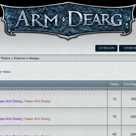
f Telara
»
Классы и билды
е темы
Темы
Сообщ
73
99
ры Arm Dearg
,
Главы Arm Dearg
70
195
ры Arm Dearg
,
Главы Arm Dearg
60
104