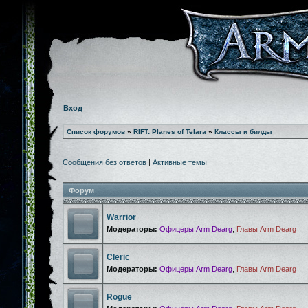
Вход
Список форумов
»
RIFT: Planes of Telara
»
Классы и билды
Сообщения без ответов
|
Активные темы
Форум
Warrior
Модераторы:
Офицеры Arm Dearg
,
Главы Arm Dearg
Cleric
Модераторы:
Офицеры Arm Dearg
,
Главы Arm Dearg
Rogue