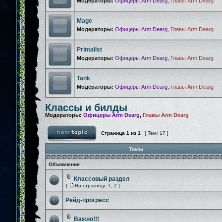
Модераторы:
Офицеры Arm Dearg
,
Главы Arm Dearg
Mage
Модераторы:
Офицеры Arm Dearg
,
Главы Arm Dearg
Primalist
Модераторы:
Офицеры Arm Dearg
,
Главы Arm Dearg
Tank
Модераторы:
Офицеры Arm Dearg
,
Главы Arm Dearg
Классы и билды
Модераторы:
Офицеры Arm Dearg
,
Главы Arm Dearg
Страница
1
из
1
[ Тем: 17 ]
Темы
Объявления
Классовый раздел
[
На страницу:
1
,
2
]
Рейд-прогресс
Важно!!!