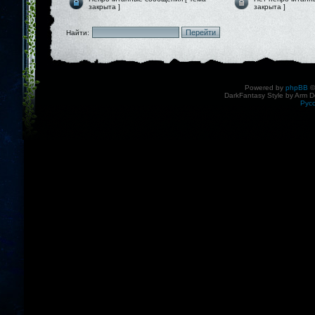
закрыта ]
закрыта ]
Найти:
Powered by
phpBB
©
DarkFantasy Style by Arm D
Рус