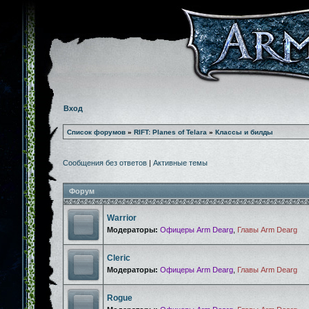
Вход
Список форумов
»
RIFT: Planes of Telara
»
Классы и билды
Сообщения без ответов
|
Активные темы
Форум
Warrior
Модераторы:
Офицеры Arm Dearg
,
Главы Arm Dearg
Cleric
Модераторы:
Офицеры Arm Dearg
,
Главы Arm Dearg
Rogue