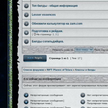
Топ билды - общая информация
Lesser essences
Обновили калькулятор на zam.com
Подготовка к рейдам.
[
На страницу:
1
,
2
]
Билды согильдийцев.
Показать темы за:
Поле сорти
Страница
1
из
1
[ Тем: 17 ]
Список форумов
»
RIFT: Planes of Telara
»
Классы и билды
Кто сейчас на конференции
Сейчас этот форум просматривают: нет зарегистрированных пользоват
Непрочитанные сообщения
Нет непрочитанн
Непрочитанные сообщения [
Нет непрочитанн
Популярная тема ]
Популярная тема 
Непрочитанные сообщения [ Тема
Нет непрочитанн