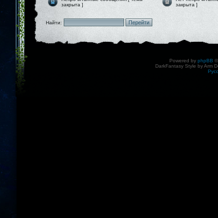
закрыта ]
закрыта ]
Найти:
Powered by
phpBB
©
DarkFantasy Style by Arm D
Рус