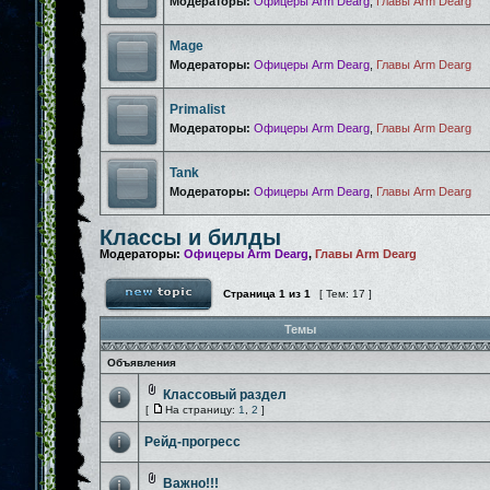
Модераторы:
Офицеры Arm Dearg
,
Главы Arm Dearg
Mage
Модераторы:
Офицеры Arm Dearg
,
Главы Arm Dearg
Primalist
Модераторы:
Офицеры Arm Dearg
,
Главы Arm Dearg
Tank
Модераторы:
Офицеры Arm Dearg
,
Главы Arm Dearg
Классы и билды
Модераторы:
Офицеры Arm Dearg
,
Главы Arm Dearg
Страница
1
из
1
[ Тем: 17 ]
Темы
Объявления
Классовый раздел
[
На страницу:
1
,
2
]
Рейд-прогресс
Важно!!!