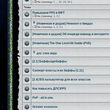
[
На страницу:
1
...
22
,
23
,
24
]
Темы
Повышаем FPS в RIFT
[
На страницу:
1
,
2
]
[Новичкам и дедам] Немного о биндах
[
На страницу:
1
,
2
,
3
]
[Новичкам и дедам] Об очереди команд и интерапте
[Новичкам] The One Level 60 Guide (PVE)
дпс спек вару
[2.1] Баффы\дебаффы
Саппорт классы и их баффы [1.11]
[2.4] BiS калькулятор для всех классов
Как повысить ДПС/FPS
PvP - all in one.
Greater essences