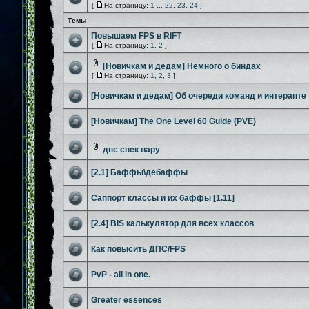
[
На страницу:
1
...
22
,
23
,
24
]
Темы
Повышаем FPS в RIFT
[
На страницу:
1
,
2
]
[Новичкам и дедам] Немного о биндах
[
На страницу:
1
,
2
,
3
]
[Новичкам и дедам] Об очереди команд и интерапте
[Новичкам] The One Level 60 Guide (PVE)
дпс спек вару
[2.1] Баффы\дебаффы
Саппорт классы и их баффы [1.11]
[2.4] BiS калькулятор для всех классов
Как повысить ДПС/FPS
PvP - all in one.
Greater essences