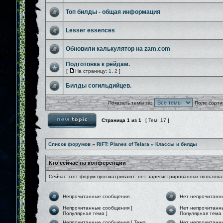
Топ билды - общая информация
Lesser essences
Обновили калькулятор на zam.com
Подготовка к рейдам.
[
На страницу:
1
,
2
]
Билды согильдийцев.
Показать темы за:
Поле сорти
Страница
1
из
1
[ Тем: 17 ]
Список форумов
»
RIFT: Planes of Telara
»
Классы и билды
Кто сейчас на конференции
Сейчас этот форум просматривают: нет зарегистрированных пользоват
Непрочитанные сообщения
Нет непрочитанн
Непрочитанные сообщения [
Нет непрочитанн
Популярная тема ]
Популярная тема 
Непрочитанные сообщения [ Тема
Нет непрочитанн