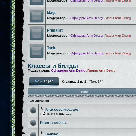
Модераторы:
Офицеры Arm Dearg
,
Главы Arm Dearg
Mage
Модераторы:
Офицеры Arm Dearg
,
Главы Arm Dearg
Primalist
Модераторы:
Офицеры Arm Dearg
,
Главы Arm Dearg
Tank
Модераторы:
Офицеры Arm Dearg
,
Главы Arm Dearg
Классы и билды
Модераторы:
Офицеры Arm Dearg
,
Главы Arm Dearg
Страница
1
из
1
[ Тем: 17 ]
Темы
Объявления
Классовый раздел
[
На страницу:
1
,
2
]
Рейд-прогресс
Важно!!!