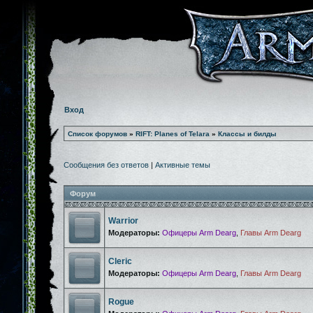
Вход
Список форумов
»
RIFT: Planes of Telara
»
Классы и билды
Сообщения без ответов
|
Активные темы
Форум
Warrior
Модераторы:
Офицеры Arm Dearg
,
Главы Arm Dearg
Cleric
Модераторы:
Офицеры Arm Dearg
,
Главы Arm Dearg
Rogue