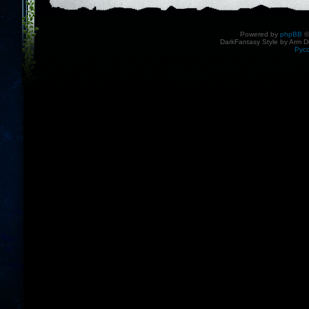
Powered by
phpBB
©
DarkFantasy Style by Arm D
Рус