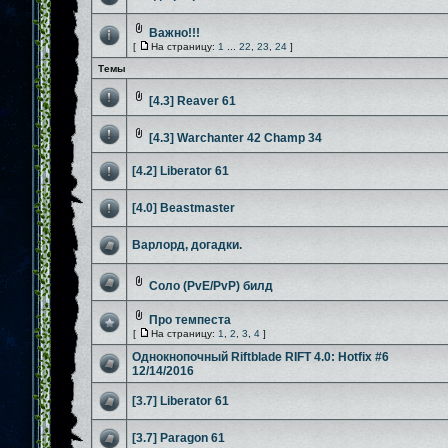
Важно!!!
[
На страницу:
1
...
22
,
23
,
24
]
Темы
[4.3] Reaver 61
[4.3] Warchanter 42 Champ 34
[4.2] Liberator 61
[4.0] Beastmaster
Варлорд, догадки.
Соло (PvE/PvP) билд
Про темпеста
[
На страницу:
1
,
2
,
3
,
4
]
Однокнопочный Riftblade RIFT 4.0: Hotfix #6
12/14/2016
[3.7] Liberator 61
[3.7] Paragon 61