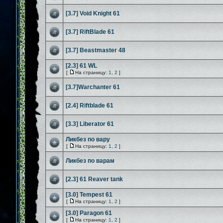
[3.7] Void Knight 61
[3.7] RiftBlade 61
[3.7] Beastmaster 48
[2.3] 61 WL
[
На страницу:
1
,
2
]
[3.7]Warchanter 61
[2.4] Riftblade 61
[3.3] Liberator 61
Ликбез по вару
[
На страницу:
1
,
2
]
Ликбез по варам
[2.3] 61 Reaver tank
[3.0] Tempest 61
[
На страницу:
1
,
2
]
[3.0] Paragon 61
[
На страницу:
1
,
2
]