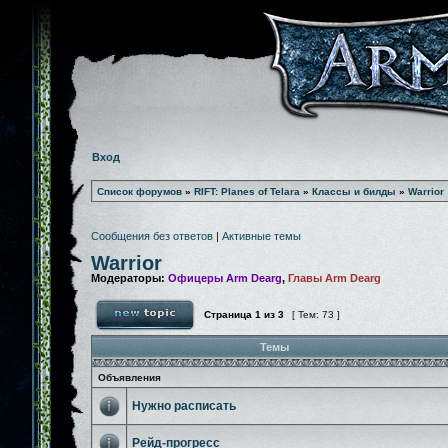
Вход
Список форумов
»
RIFT: Planes of Telara
»
Классы и билды
»
Warrior
Сообщения без ответов
|
Активные темы
Warrior
Модераторы:
Офицеры Arm Dearg
,
Главы Arm Dearg
Страница
1
из
3
[ Тем: 73 ]
Темы
Объявления
Нужно расписать
Рейд-прогресс