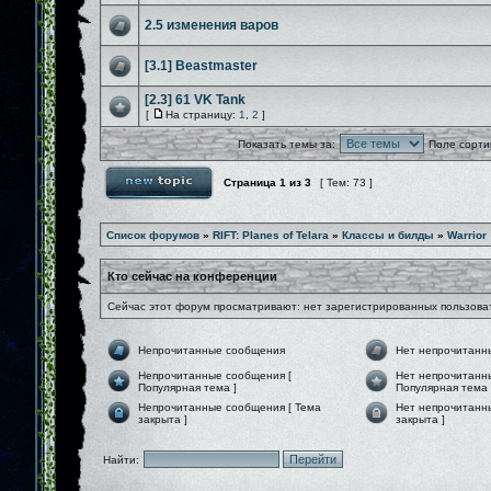
2.5 изменения варов
[3.1] Beastmaster
[2.3] 61 VK Tank
[
На страницу:
1
,
2
]
Показать темы за:
Поле сорти
Страница
1
из
3
[ Тем: 73 ]
Список форумов
»
RIFT: Planes of Telara
»
Классы и билды
»
Warrior
Кто сейчас на конференции
Сейчас этот форум просматривают: нет зарегистрированных пользоват
Непрочитанные сообщения
Нет непрочитанн
Непрочитанные сообщения [
Нет непрочитанн
Популярная тема ]
Популярная тема 
Непрочитанные сообщения [ Тема
Нет непрочитанн
закрыта ]
закрыта ]
Найти: