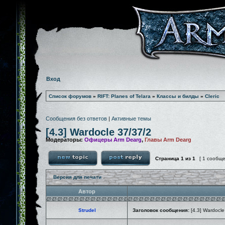
Вход
Список форумов
»
RIFT: Planes of Telara
»
Классы и билды
»
Cleric
Сообщения без ответов
|
Активные темы
[4.3] Wardocle 37/37/2
Модераторы:
Офицеры Arm Dearg
,
Главы Arm Dearg
Страница
1
из
1
[ 1 сообщ
Версия для печати
Автор
Strudel
Заголовок сообщения:
[4.3] Wardocle