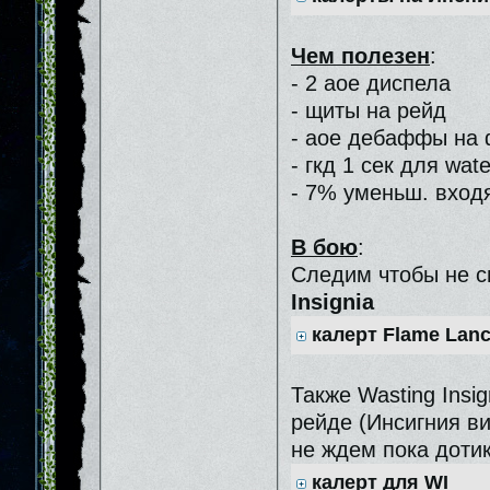
Чем полезен
:
- 2 аое диспела
- щиты на рейд
- аое дебаффы на 
- гкд 1 сек для wat
- 7% уменьш. вход
В бою
:
Следим чтобы не 
Insignia
калерт Flame Lan
Также Wasting Ins
рейде (Инсигния ви
не ждем пока доти
калерт для WI