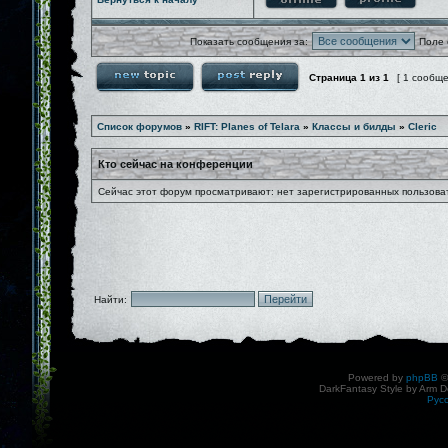
Показать сообщения за:
Поле 
Страница
1
из
1
[ 1 сообщ
Список форумов
»
RIFT: Planes of Telara
»
Классы и билды
»
Cleric
Кто сейчас на конференции
Сейчас этот форум просматривают: нет зарегистрированных пользоват
Найти:
Powered by
phpBB
©
DarkFantasy Style by Arm D
Рус