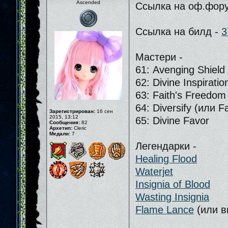
Ascended
Ссылка на оф.фор
Ссылка на билд -
3
Мастери -
61: Avenging Shield
62: Divine Inspiratio
63: Faith's Freedom
64: Diversify (или F
Зарегистрирован:
16 сен
2015, 13:12
65: Divine Favor
Сообщения:
82
Архетип:
Cleric
Медали:
7
Легендарки -
Healing Flood
Waterjet
Insignia of Blood
Wasting Insignia
Flame Lance
(или вм