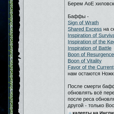
Берем АоЕ хиловск
Баффы -
Sign of Wrath
Shared Excess
на с
Inspiration of Surviv
Inspiration of the K
Inspiration of Battle
Boon of Resurgence
Boon of Vitality
Favor of the Current
нам остаются Ножк
После смерти бафф
обновлять всё пер
после реса обновля
другой - только Boo
калерты на Инсп