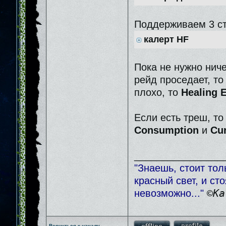
Поддерживаем 3 с
калерт HF
Пока не нужно нич
рейд проседает, т
плохо, то
Healing E
Если есть треш, 
Consumption
и
Cur
________________
"Знаешь, стоит тол
красный свет, и ст
невозможно..."
©Ка
Вернуться к началу