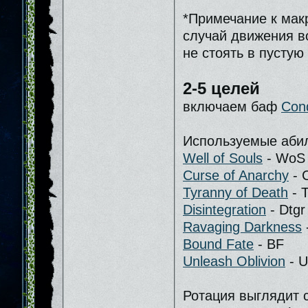
*Примечание к мак
случай движения во
не стоять в пустую
2-5 целей
включаем баф
Cond
Используемые абил
Well of Souls
- WoS
Curse of Anarchy
- 
Tyranny of Death
- 
Disintegration
- Dtgr
Ravaging Darkness
Bound Fate
- BF
Unleash Oblivion
- 
Ротация выглядит