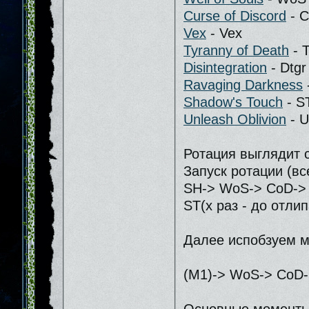
Curse of Discord
- 
Vex
- Vex
Tyranny of Death
- 
Disintegration
- Dtgr
Ravaging Darkness
Shadow's Touch
- S
Unleash Oblivion
- 
Ротация выглядит
Запуск ротации (в
SH-> WoS-> CoD-> 
ST(х раз - до отли
Далее испобзуем м
(М1)-> WoS-> CoD-