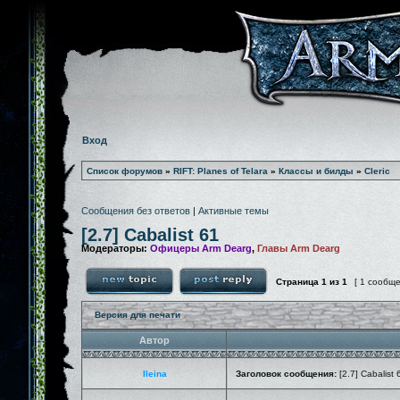
Вход
Список форумов
»
RIFT: Planes of Telara
»
Классы и билды
»
Cleric
Сообщения без ответов
|
Активные темы
[2.7] Cabalist 61
Модераторы:
Офицеры Arm Dearg
,
Главы Arm Dearg
Страница
1
из
1
[ 1 сообщ
Версия для печати
Автор
Ileina
Заголовок сообщения:
[2.7] Cabalist 