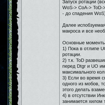
Запуск ротации (в
WoS-> CoA-> ToD->
- до спадения WoS
Далее испобзуемая
макроса и все нео
Основные моменты
1) Пока в отлипе 
ротации.
2) т.к. ToD развеш
перед Dtgr и UO и
максимального кол
3) Если во время 
одного из мобов, т
этого делать взам
4) в отсутствии И
занимается хилом т