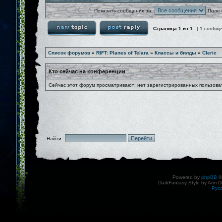
Показать сообщения за:
Поле 
Страница
1
из
1
[ 1 сообщ
Список форумов
»
RIFT: Planes of Telara
»
Классы и билды
»
Cleric
Кто сейчас на конференции
Сейчас этот форум просматривают: нет зарегистрированных пользоват
Найти:
Powered by
phpBB
©
DarkFantasy Style by Arm D
Рус