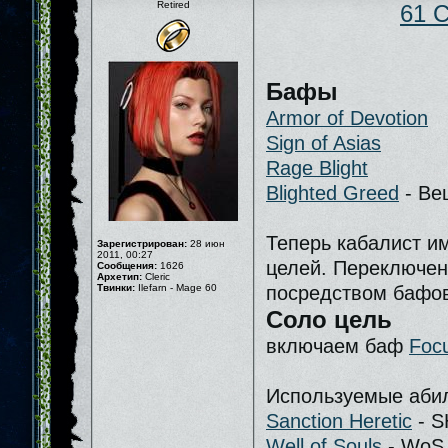
Retired
61 C
Бафы
Armor of Devotion
Sign of Asias
Rage Blight
Blighted Greed
- Ве
Теперь кабалист им
Зарегистрирован:
28 июн
2011, 00:27
целей. Переключе
Сообщения:
1626
Архетип:
Cleric
Твинки:
Ilefarn - Mage 60
посредством бафов
Соло цель
включаем баф
Focu
Используемые абил
Sanction Heretic
- S
Well of Souls
- WoS