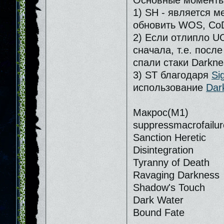
Основные моменты
1) SH - является м
обновить WOS, CoD
2) Если отлипло UO
сначала, т.е. посл
спали стаки Darkne
3) ST благодаря
Si
использование
Dar
Макрос(М1)
suppressmacrofailur
Sanction Heretic
Disintegration
Tyranny of Death
Ravaging Darkness
Shadow's Touch
Dark Water
Bound Fate