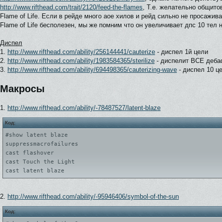
http://www.rifthead.com/trait/2120/feed-the-flames
, Т.е. желательно общито
Flame of Life. Если в рейде много аое хилов и рейд сильно не просаживае
Flame of Life бесполезен, мы же помним что он увеличивает дпс 10 тел 
Диспел
1.
http://www.rifthead.com/ability/256144441/cauterize
- диспел 1й цели
2.
http://www.rifthead.com/ability/1983584365/sterilize
- диспелит ВСЕ деба
3.
http://www.rifthead.com/ability/694498365/cauterizing-wave
- диспел 10 ц
Макросы
1.
http://www.rifthead.com/ability/-78487527/latent-blaze
Код:
#show latent blaze
suppressmacrofailures
cast flashover
cast Touch the Light
cast latent blaze
2.
http://www.rifthead.com/ability/-95946406/symbol-of-the-sun
Код: