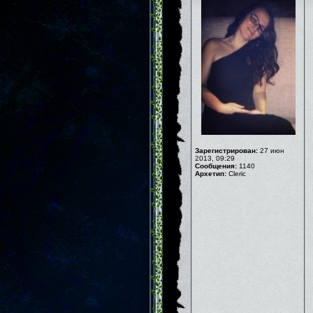
Зарегистрирован:
27 июн
2013, 09:29
Сообщения:
1140
Архетип:
Cleric