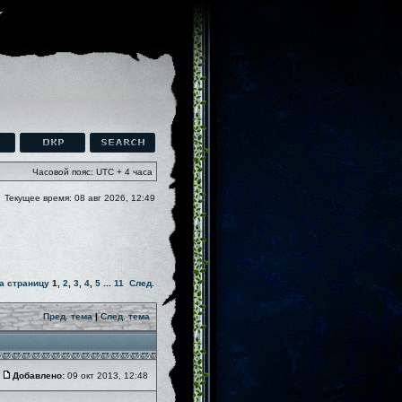
Часовой пояс: UTC + 4 часа
Текущее время: 08 авг 2026, 12:49
а страницу
1
,
2
,
3
,
4
,
5
...
11
След.
Пред. тема
|
След. тема
Добавлено:
09 окт 2013, 12:48