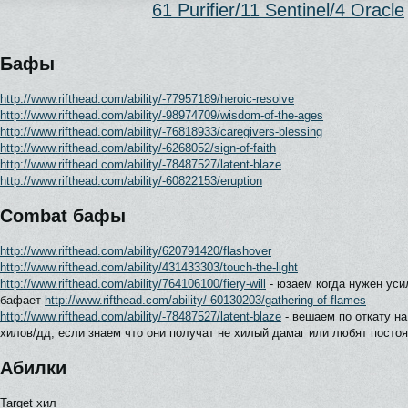
61 Purifier/11 Sentinel/4 Oracle
Бафы
http://www.rifthead.com/ability/-77957189/heroic-resolve
http://www.rifthead.com/ability/-98974709/wisdom-of-the-ages
http://www.rifthead.com/ability/-76818933/caregivers-blessing
http://www.rifthead.com/ability/-6268052/sign-of-faith
http://www.rifthead.com/ability/-78487527/latent-blaze
http://www.rifthead.com/ability/-60822153/eruption
Combat бафы
http://www.rifthead.com/ability/620791420/flashover
http://www.rifthead.com/ability/431433303/touch-the-light
http://www.rifthead.com/ability/764106100/fiery-will
- юзаем когда нужен уси
бафает
http://www.rifthead.com/ability/-60130203/gathering-of-flames
http://www.rifthead.com/ability/-78487527/latent-blaze
- вешаем по откату на
хилов/дд, если знаем что они получат не хилый дамаг или любят постоя
Абилки
Target хил