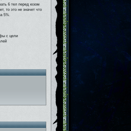
вать 6 тел перед юзом
т, то это не значет что
на 5%.
фы с цели
елей