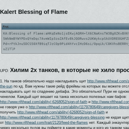
Kalert Blessing of Flame
Код:
KA:Blessing of Flame:aHKqEeNo1jsEKwjAQRH+lX6CNaKnsTW3Bg0ZKvBXK
5WkNmBYWYPDxQYeDqc7AvmWIp3zoZAfEv8kJQORwvs2UKWykcpSkUVDREOGHFZ
Pd+rFtkJnu5DCS50XfB9iqTJzCOp9Pid4hYvcIHzD6si/Opqik/C0KVhsBERRt
uZ1TlP
Хилим 2х танков, в которые не хило про
UPD:
1. На танков обязательно надо накладывать щит
http://www.rifthead.com/
the-sun
по кд. Вам нужны такие рейд фреймы на которых вы можете отс
накладывать щит по спадению дебафа. Это обязательно! Пури не однок
ченелом. Каждый щит вешает на танка несколько полезных нам бафов:
http://www.rifthead.com/ability/-6268052/sign-of-faith
и
http://www.rifthead.co
не говоря уже о
http://www.rifthead.com/ability/1179780649/caregivers-bless
получить
http://www.rifthead.com/ability/-6268052/sign-of-faith
и
http://www.rifthead.com/ability/1179780649/caregivers-blessing
не кидая щит
от
http://www.rifthead.com/trait/2120/feed-the-flames
нет. Каждый энкаунтер
через несколько пулов вы поймете в какие моменты и кого из танком чащ