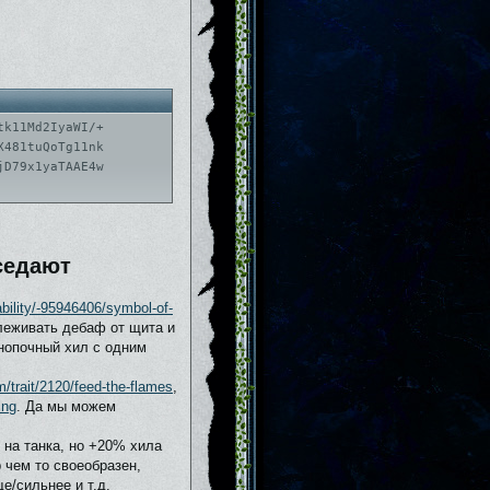
tk11Md2IyaWI/+
X481tuQoTg11nk
jD79x1yaTAAE4w
седают
ability/-95946406/symbol-of-
леживать дебаф от щита и
нопочный хил с одним
m/trait/2120/feed-the-flames
,
ing
. Да мы можем
 на танка, но +20% хила
 чем то своеобразен,
е/сильнее и т.д.