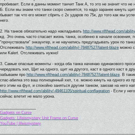
пробивает. Если в данны момент танчит Танк А, то это не значит что не
Б. Если мы знаем что танки скоро сменятся, то надо заранее кинуть щит
бывает так что его может сбрить с 2х ударов по 75к, до того как мы ус
него.
2. На танков обязательно надо накладывать
http://www.rifthead.com/abilit
кд. Это очень часто спасает жизнь танка, особенно в начале освоения, 
"прочуствовали" энкаунтер, и не научились предугадывать урон по танк
Отслеживать
http://www.rifthead.com/ability/-78487527/latent-blaze
можно с
или Kalert. Отслеживать нужно!
3. Самые опасные моменты - когда оба танка начинаю одинакового проси
чередовать хил, Щит на одного, щит на другого, каст в одного каст в дру
забываем про
http://www.rifthead.com/ability/-78487527/latent-blaze
. В так
спас-абилка это ваш полноценный хил, т.е. можно кинуть на одного из п
его этим на фул, и спокойно заняться другим танком, заюзав на него на
http://www.rifthead.com/ability/-49461105/spiritual-conflagration
- Если у него
сейчас влетит не мало урона.
_________________
Gadgets on Curse
Gadgets: Lifeismystery Unit Frame on Curse
YouTube | lifeismystery