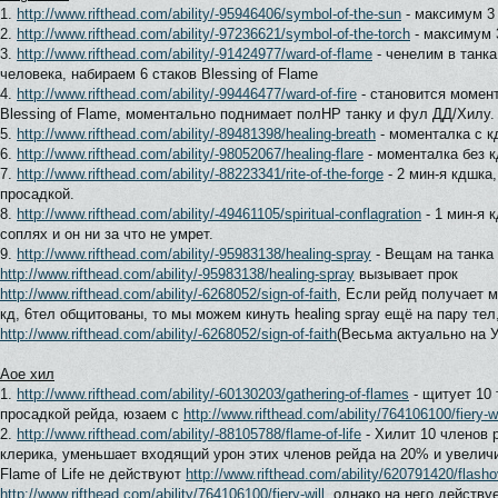
1.
http://www.rifthead.com/ability/-95946406/symbol-of-the-sun
- максимум 3
2.
http://www.rifthead.com/ability/-97236621/symbol-of-the-torch
- максимум 
3.
http://www.rifthead.com/ability/-91424977/ward-of-flame
- ченелим в танк
человека, набираем 6 стаков Blessing of Flame
4.
http://www.rifthead.com/ability/-99446477/ward-of-fire
- становится момен
Blessing of Flame, моментально поднимает полHP танку и фул ДД/Хилу.
5.
http://www.rifthead.com/ability/-89481398/healing-breath
- моменталка с к
6.
http://www.rifthead.com/ability/-98052067/healing-flare
- моменталка без к
7.
http://www.rifthead.com/ability/-88223341/rite-of-the-forge
- 2 мин-я кдшка
просадкой.
8.
http://www.rifthead.com/ability/-49461105/spiritual-conflagration
- 1 мин-я 
соплях и он ни за что не умрет.
9.
http://www.rifthead.com/ability/-95983138/healing-spray
- Вещам на танка 
http://www.rifthead.com/ability/-95983138/healing-spray
вызывает прок
http://www.rifthead.com/ability/-6268052/sign-of-faith
, Если рейд получает м
кд, 6тел общитованы, то мы можем кинуть healing spray ещё на пару тел
http://www.rifthead.com/ability/-6268052/sign-of-faith
(Весьма актуально на У
Аое хил
1.
http://www.rifthead.com/ability/-60130203/gathering-of-flames
- щитует 10
просадкой рейда, юзаем с
http://www.rifthead.com/ability/764106100/fiery-wi
2.
http://www.rifthead.com/ability/-88105788/flame-of-life
- Хилит 10 членов 
клерика, уменьшает входящий урон этих членов рейда на 20% и увеличи
Flame of Life не действуют
http://www.rifthead.com/ability/620791420/flasho
http://www.rifthead.com/ability/764106100/fiery-will
, однако на него действу