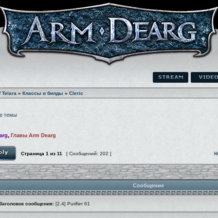
f Telara
»
Классы и билды
»
Cleric
е темы
arg
,
Главы Arm Dearg
Страница
1
из
11
[ Сообщений: 202 ]
Н
Сообщение
Заголовок сообщения:
[2.4] Purifier 61