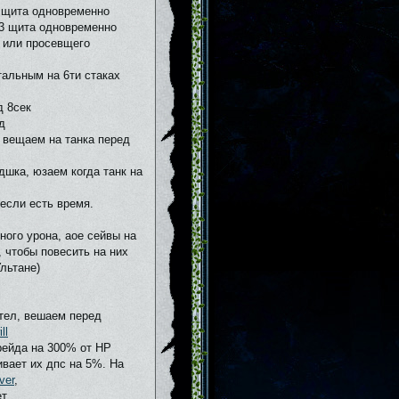
 щита одновременно
3 щита одновременно
а или просевщего
тальным на 6ти стаках
д 8сек
д
, вещаем на танка перед
кдшка, юзаем когда танк на
если есть время.
ного урона, аое сейвы на
, чтобы повесить на них
льтане)
 тел, вешаем перед
ll
рейда на 300% от HP
вает их дпс на 5%. На
ver
,
ет