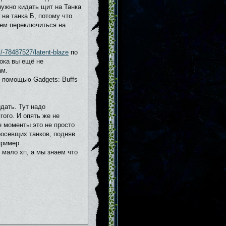
 нужно кидать щит на Танка
 на танка Б, потому что
пеем переключиться на
y/-78487527/latent-blaze
по
пока вы ещё не
ам.
 помощью Gadgets: Buffs
дать. Тут надо
гого. И опять же не
ие моменты это не просто
росевщих танков, подняв
пример
 мало хп, а мы знаем что