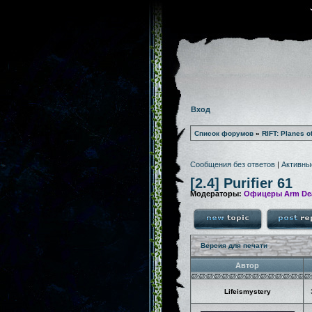
Вход
Список форумов
»
RIFT: Planes o
Сообщения без ответов
|
Активны
[2.4] Purifier 61
Модераторы:
Офицеры Arm De
Версия для печати
Автор
Lifeismystery