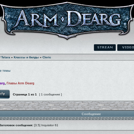
f Telara
»
Классы и билды
»
Cleric
е темы
arg
,
Главы Arm Dearg
Страница
1
из
1
[ 1 сообщение ]
Сообщение
Заголовок сообщения:
[3.5] Inquisitor 61