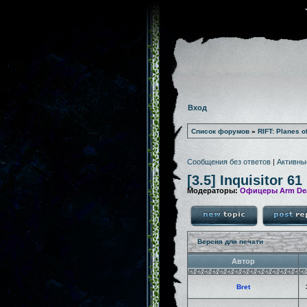
Вход
Список форумов
»
RIFT: Planes o
Сообщения без ответов
|
Активны
[3.5] Inquisitor 61
Модераторы:
Офицеры Arm De
Версия для печати
Автор
Bret