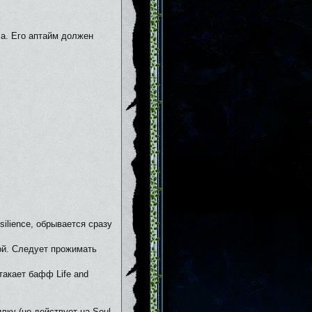
ла. Его аптайм должен
silience, обрывается сразу
кой. Следует прожимать
такает бафф Life and
ку (не действует на Soul