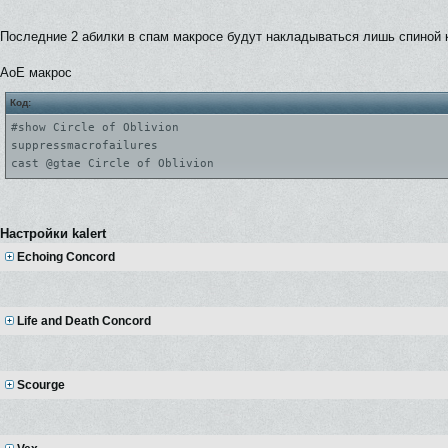
Последние 2 абилки в спам макросе будут накладываться лишь спиной к
АоЕ макрос
Код:
#show Circle of Oblivion
suppressmacrofailures
cast @gtae Circle of Oblivion
Настройки kalert
Echoing Concord
Life and Death Concord
Scourge