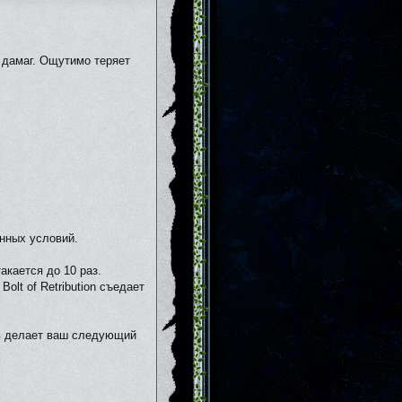
 дамаг. Ощутимо теряет
нных условий.
акается до 10 раз.
Bolt of Retribution съедает
ов делает ваш следующий