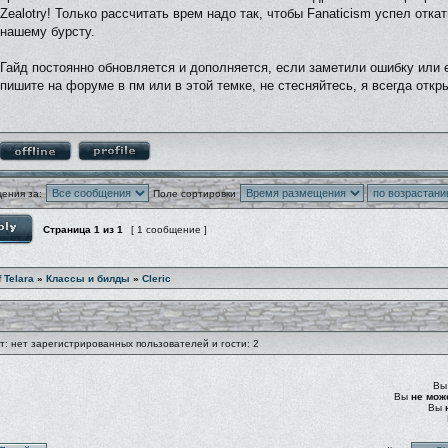
Zealotry! Только рассчитать врем надо так, чтобы Fanaticism успел откат
нашему бурсту.
Гайд постоянно обновляется и дополняется, если заметили ошибку или 
пишите на форуме в пм или в этой темке, не стесняйтесь, я всегда открыт
ения за:
Поле сортировки
Страница
1
из
1
[ 1 сообщение ]
f Telara
»
Классы и билды
»
Cleric
: нет зарегистрированных пользователей и гости: 2
В
Вы
не мож
Вы