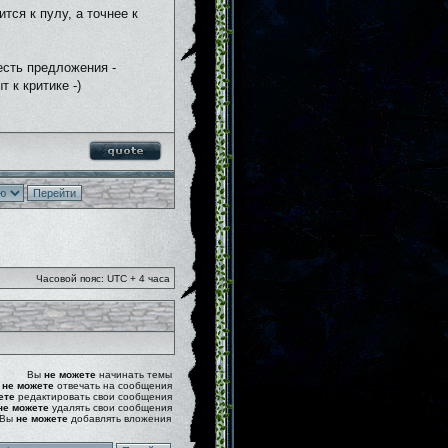
ится к пулу, а точнее к
есть предложения -
 к критике -)
Часовой пояс: UTC + 4 часа
Вы
не можете
начинать темы
ы
не можете
отвечать на сообщения
ете
редактировать свои сообщения
не можете
удалять свои сообщения
Вы
не можете
добавлять вложения