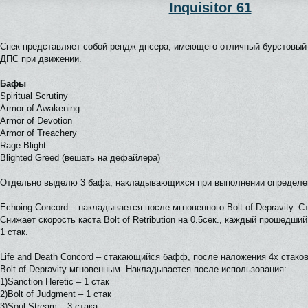
Inquisitor 61
Спек представляет собой рендж дпсера, имеющего отличный бурстовый
ДПС при движении.
Бафы
Spiritual Scrutiny
Armor of Awakening
Armor of Devotion
Armor of Treachery
Rage Blight
Blighted Greed (вешать на дефайлера)
_______________________
Отдельно выделю 3 бафа, накладывающихся при выполнении определе
Echoing Concord – накладывается после мгновенного Bolt of Depravity. Ст
Снижает скорость каста Bolt of Retribution на 0.5сек., каждый прошедший 
1 стак.
Life and Death Concord – стакающийся бафф, после наложения 4х стак
Bolt of Depravity мгновенным. Накладывается после использования:
1)Sanction Heretic – 1 стак
2)Bolt of Judgment – 1 стак
3)Soul Stream – 3 стака