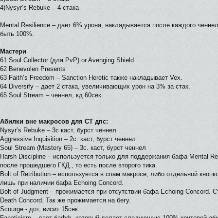
4)Nysyr’s Rebuke – 4 стака
Mental Resilience – дает 6% урона, накладывается после каждого ченне
быть 100%.
Мастери
61 Soul Collector (для PvP) or Avenging Shield
62 Benevolen Presents
63 Faith’s Freedom – Sanction Heretic также накладывает Vex.
64 Diversify – дает 2 стака, увеличивающих урон на 3% за стак.
65 Soul Stream – ченнел, кд 60сек.
Абилки вне макросов для СТ дпс:
Nysyr’s Rebuke – 3с каст, бурст ченнел
Aggressive Inquisition – 2с. каст, бурст ченнел
Soul Stream (Mastery 65) – 3с. каст, бурст ченнел
Harsh Discipline – используется только для поддержания бафа Mental Re
после прошедшего ГКД., то есть после второго тика.
Bolt of Retribution – используется в спам макросе, либо отдельной кноп
лишь при наличии бафа Echoing Concord.
Bolt of Judgment – прожимается при отсутствии бафа Echoing Concord. С
Death Concord. Так же прожимается на бегу.
Scourge - дот, висит 15сек
Fanaticism – дает бафф, который делает следующую 100% критовой абил