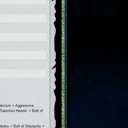
atiсism > Aggressive
Sanction Heretic > Bolt of
ebuke > Bolt of Depravity >