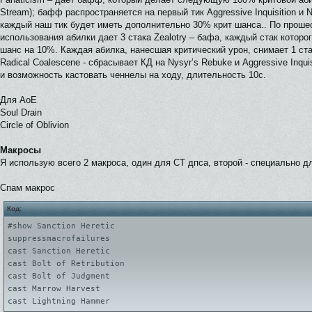
Stream); бафф распространяется на первый тик Aggressive Inquisition и 
каждый наш тик будет иметь дополнительно 30% крит шанса.. По прошес
использования абилки дает 3 стака Zealotry – бафа, каждый стак которо
шанс на 10%. Каждая абилка, нанесшая критический урон, снимает 1 стак
Radical Coalescene - сбрасывает КД на Nysyr’s Rebuke и Aggressive Inquisi
и возможность кастовать ченнелы на ходу, длительность 10с.
Для АоЕ
Soul Drain
Circle of Oblivion
Макросы
Я использую всего 2 макроса, один для СТ дпса, второй - специально для 
Спам макрос
Код:
#show Sanction Heretic
suppressmacrofailures
cast Sanction Heretic
cast Bolt of Retribution
cast Bolt of Judgment
cast Marrow Harvest
cast Lightning Hammer