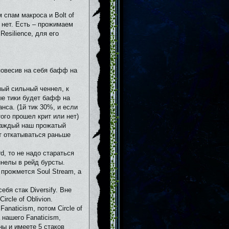
 спам макроса и Bolt of
и нет. Есть – прожимаем
Resilience, для его
 повесив на себя бафф на
амый сильный ченнел, к
ые тики будет бафф на
нса. (1й тик 30%, и если
ого прошел крит или нет)
(каждый наш прожатый
т откатываться раньше
rd, то не надо стараться
еннелы в рейд бурсты.
м прожмется Soul Stream, а
ебя стак Diversify. Вне
rcle of Oblivion.
anaticism, потом Circle of
 нашего Fanaticism,
ны и имеете 5 стаков