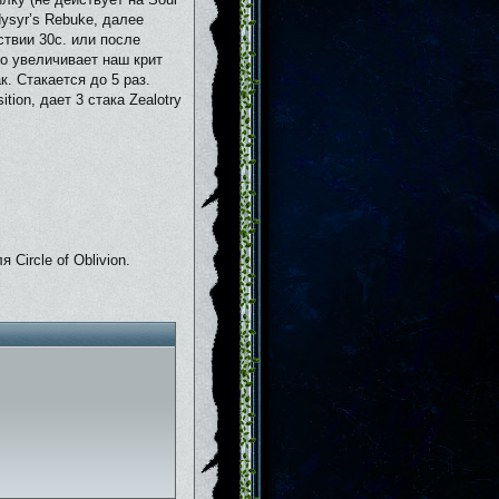
Nysyr’s Rebuke, далее
твии 30с. или после
го увеличивает наш крит
. Стакается до 5 раз.
tion, дает 3 стака Zealotry
Circle of Oblivion.