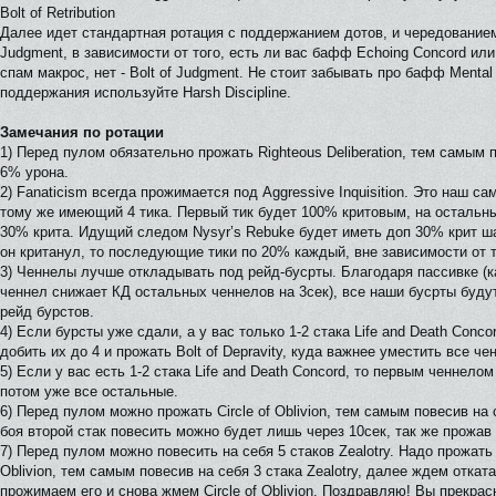
Bolt of Retribution
Далее идет стандартная ротация с поддержанием дотов, и чередованием
Judgment, в зависимости от того, есть ли вас бафф Echoing Concord ил
спам макрос, нет - Bolt of Judgment. Не стоит забывать про бафф Mental 
поддержания используйте Harsh Discipline.
Замечания по ротации
1) Перед пулом обязательно прожать Righteous Deliberation, тем самым
6% урона.
2) Fanatiсism всегда прожимается под Aggressive Inquisition. Это наш с
тому же имеющий 4 тика. Первый тик будет 100% критовым, на остальн
30% крита. Идущий следом Nysyr’s Rebuke будет иметь доп 30% крит ша
он кританул, то последующие тики по 20% каждый, вне зависимости от т
3) Ченнелы лучше откладывать под рейд-бусрты. Благодаря пассивке 
ченнел снижает КД остальных ченнелов на 3сек), все наши бусрты буду
рейд бурстов.
4) Если бурсты уже сдали, а у вас только 1-2 стака Life and Death Conco
добить их до 4 и прожать Bolt of Depravity, куда важнее уместить все ч
5) Если у вас есть 1-2 стака Life and Death Concord, то первым ченнело
потом уже все остальные.
6) Перед пулом можно прожать Circle of Oblivion, тем самым повесив на с
боя второй стак повесить можно будет лишь через 10сек, так же прожав Ci
7) Перед пулом можно повесить на себя 5 стаков Zealotry. Надо прожать F
Oblivion, тем самым повесив на себя 3 стака Zealotry, далее ждем отката
прожимаем его и снова жмем Circle of Oblivion. Поздравляю! Вы прекрас