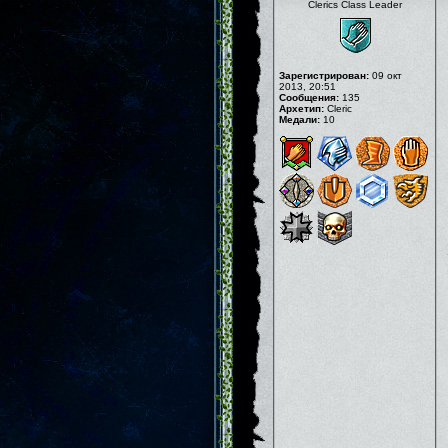
Clerics Class Leader
Зарегистрирован:
09 окт
2013, 20:51
Сообщения:
135
Архетип:
Cleric
Медали:
10