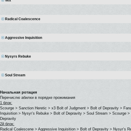
Vex
Radical Coalescence
Aggressive Inquisition
Nysyrs Rebuke
Soul Stream
Начальная ротация
Перечислю абилки в порядке прожимания
1 блок:
Scourge > Sanction Heretic > x3 Bolt of Judgment > Bolt of Depravity > Fan
Inquisition > Nysyr’s Rebuke > Bolt of Depravity > Soul Stream > Scourge > 
Depravity
2й блок:
Radical Coalescene > Aggressive Inquisition > Bolt of Depravity > Nysyr’s R