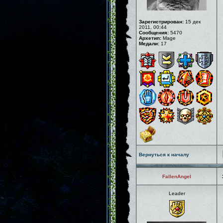
Зарегистрирован:
15 дек
2011, 00:44
Сообщения:
5470
Архетип:
Mage
Медали:
17
Вернуться к началу
FallenAngel
Leader