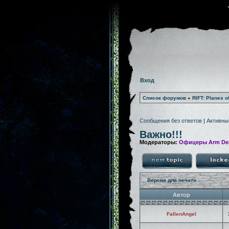
Вход
Список форумов
»
RIFT: Planes o
Сообщения без ответов
|
Активны
Важно!!!
Модераторы:
Офицеры Arm De
Версия для печати
Автор
FallenAngel