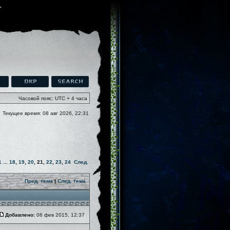
Часовой пояс: UTC + 4 часа
Текущее время: 08 авг 2026, 22:31
1
...
18
,
19
,
20
,
21
,
22
,
23
,
24
След.
Пред. тема
|
След. тема
Добавлено:
06 фев 2015, 12:37