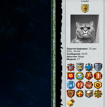
Leader
Зарегистрирован:
15 дек
2011, 00:44
Сообщения:
5470
Архетип:
Mage
Медали:
17