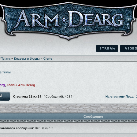
f Telara
»
Классы и билды
»
Cleric
е темы
arg
,
Главы Arm Dearg
Страница
21
из
24
[ Сообщений: 468 ]
На страницу
Пред.
Сообщение
Заголовок сообщения:
Re: Важно!!!