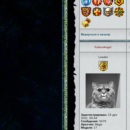
Вернуться к началу
FallenAngel
Leader
Зарегистрирован:
15 дек
2011, 00:44
Сообщения:
5470
Архетип:
Mage
Медали:
17