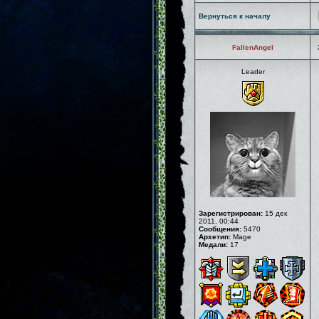
Вернуться к началу
FallenAngel
Leader
Зарегистрирован:
15 дек
2011, 00:44
Сообщения:
5470
Архетип:
Mage
Медали:
17