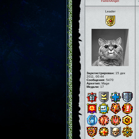
FallenAngel
Leader
Зарегистрирован:
15 дек
2011, 00:44
Сообщения:
5470
Архетип:
Mage
Медали:
17