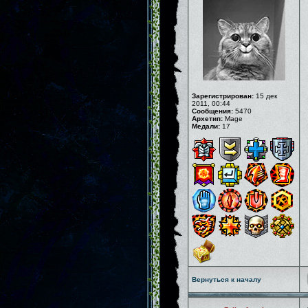
Зарегистрирован:
15 дек
2011, 00:44
Сообщения:
5470
Архетип:
Mage
Медали:
17
Вернуться к началу