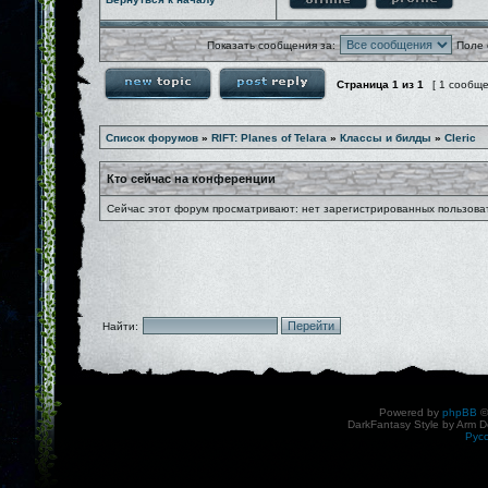
Показать сообщения за:
Поле 
Страница
1
из
1
[ 1 сообщ
Список форумов
»
RIFT: Planes of Telara
»
Классы и билды
»
Cleric
Кто сейчас на конференции
Сейчас этот форум просматривают: нет зарегистрированных пользоват
Найти:
Powered by
phpBB
©
DarkFantasy Style by Arm D
Рус