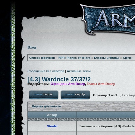
Вход
Список форумов
»
RIFT: Planes of Telara
»
Классы и билды
»
Cleric
Сообщения без ответов
|
Активные темы
[4.3] Wardocle 37/37/2
Модераторы:
Офицеры Arm Dearg
,
Главы Arm Dearg
Страница
1
из
1
[ 1 сообщ
Версия для печати
Автор
Strudel
Заголовок сообщения:
[4.3] Wardocle