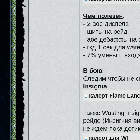
Чем полезен
:
- 2 аое диспела
- щиты на рейд
- аое дебаффы на 
- гкд 1 сек для wat
- 7% уменьш. вход
В бою
:
Следим чтобы не 
Insignia
калерт Flame Lan
Также Wasting Ins
рейде (Инсигния ви
не ждем пока доти
калерт для WI