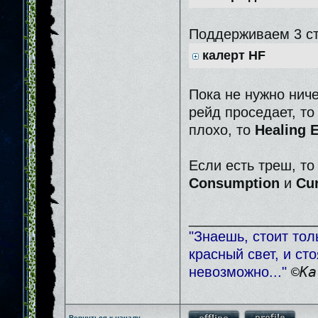
Поддерживаем 3 с
калерт HF
Пока не нужно нич
рейд проседает, т
плохо, то
Healing E
Если есть треш, 
Consumption
и
Cur
________________
"Знаешь, стоит тол
красный свет, и ст
невозможно..."
©Ка
Вернуться к началу