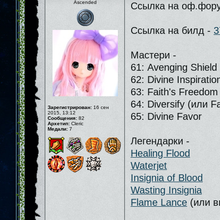
Ascended
Ссылка на оф.фор
Ссылка на билд -
3
Мастери -
61: Avenging Shield
62: Divine Inspiratio
63: Faith's Freedom
64: Diversify (или F
Зарегистрирован:
16 сен
2015, 13:12
65: Divine Favor
Сообщения:
82
Архетип:
Cleric
Медали:
7
Легендарки -
Healing Flood
Waterjet
Insignia of Blood
Wasting Insignia
Flame Lance
(или вм