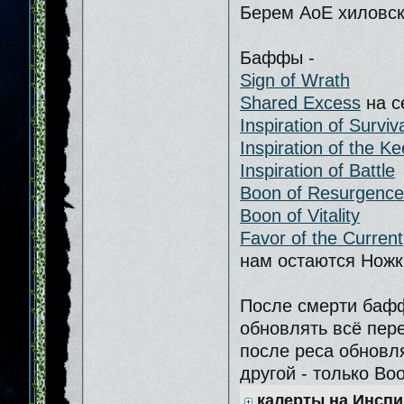
Берем АоЕ хиловск
Баффы -
Sign of Wrath
Shared Excess
на с
Inspiration of Surviv
Inspiration of the K
Inspiration of Battle
Boon of Resurgence
Boon of Vitality
Favor of the Current
нам остаются Ножк
После смерти бафф
обновлять всё пер
после реса обновля
другой - только Boo
калерты на Инсп