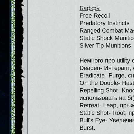
Баффы
Free Recoil
Predatory Instincts
Ranged Combat Mas
Static Shock Muniti
Silver Tip Munitions
Немного про utility
Deaden- Интерапт, 
Eradicate- Purge, 
On the Double- Hast
Repelling Shot- Kn
использовать на бг)
Retreat- Leap, пры
Static Shot- Root, 
Bull's Eye- Увелич
Burst.