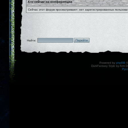
Кто сейчас на конференции
Сейчас этот форум просматривают: нет зарегистрированных пользоват
Найти:
Powered by
phpBB
©
DarkFantasy Style by Arm D
Рус