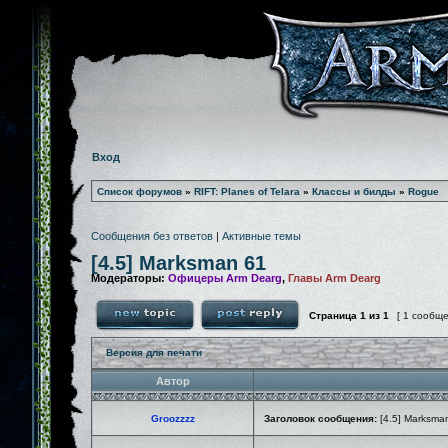
Вход
Список форумов
»
RIFT: Planes of Telara
»
Классы и билды
»
Rogue
Сообщения без ответов
|
Активные темы
[4.5] Marksman 61
Модераторы:
Офицеры Arm Dearg
,
Главы Arm Dearg
Страница
1
из
1
[ 1 сообщ
Версия для печати
Автор
Groozzzz
Заголовок сообщения:
[4.5] Marksma