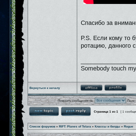
Спасибо за вниман
P.S. Если кому то 
ротацию, данного с
________________
Somebody touch my 
Вернуться к началу
Показать сообщения за:
Поле 
Страница
1
из
1
[ 1 сообщ
Список форумов
»
RIFT: Planes of Telara
»
Классы и билды
»
Rogue