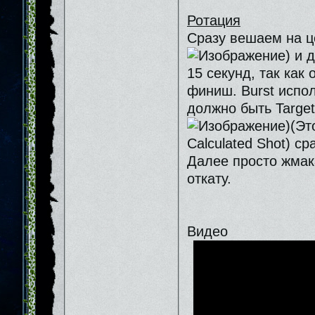
Ротация
Сразу вешаем на це
) и 
15 секунд, так как
финиш. Burst испо
должно быть Target
)(Эт
Calculated Shot) ср
Далее просто жмака
откату.
Видео