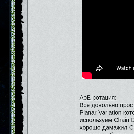
АоЕ ротация:
Все довольно прост
Planar Variation ко
используем Сhain D
хорошо дамажил Ch