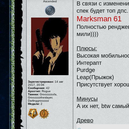
Ascended
В связи с изменен
спек будет топ дпс.
Marksman 61
Полностью ренджево
мили))))
Плюсы:
Высокая мобильнос
Интерапт
Purdge
Leap(Прыжок)
Зарегистрирован:
14 авг
Присутствует хоро
2017, 20:06
Сообщения:
42
Архетип:
Rogue
Твинки:
Groozzzzufa,
Минусы
Groozzzztheslayer,
Darlinggroozzzz
Медали:
2
А их нет, btw самы
Древо