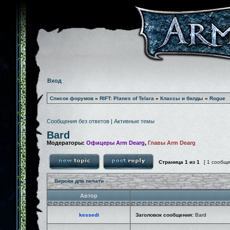
Вход
Список форумов
»
RIFT: Planes of Telara
»
Классы и билды
»
Rogue
Сообщения без ответов
|
Активные темы
Bard
Модераторы:
Офицеры Arm Dearg
,
Главы Arm Dearg
Страница
1
из
1
[ 1 сообщ
Версия для печати
Автор
kessedi
Заголовок сообщения:
Bard