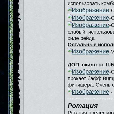
использовать комб
-
-
-
слабый, использов
хиле рейда
Остальные испол
-V
ДОП. скилл от ШБ
-
прокает бафф Bump
финишера. Очень с
-
--------------------------
Ротация
Ротация предельно