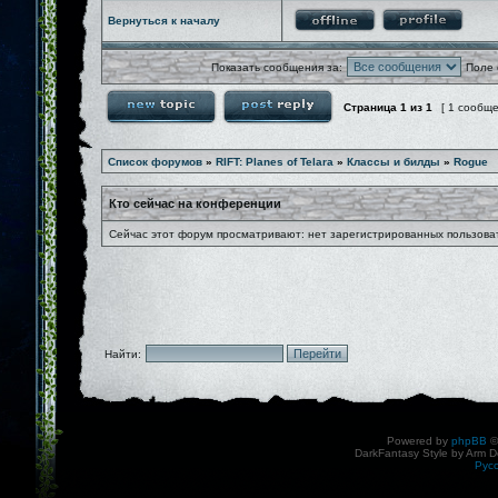
Вернуться к началу
Показать сообщения за:
Поле 
Страница
1
из
1
[ 1 сообщ
Список форумов
»
RIFT: Planes of Telara
»
Классы и билды
»
Rogue
Кто сейчас на конференции
Сейчас этот форум просматривают: нет зарегистрированных пользоват
Найти:
Powered by
phpBB
©
DarkFantasy Style by Arm D
Рус