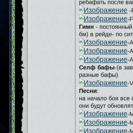
ребафать после ва
-F
-F
Гимн
- постоянный
бм) в рейде- по си
-
-
-
Селф бафы
-(в за
разные бафы)
-V
Песни
:
на начало боя все
они будут обновл
-M
-M
-M