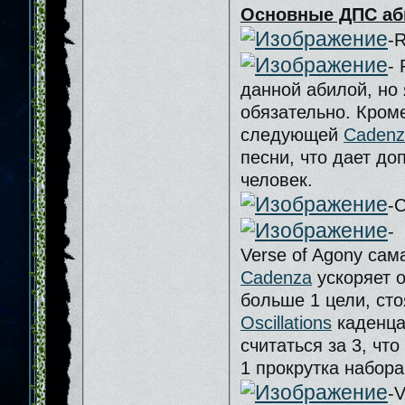
Основные ДПС аб
-R
-
данной абилой, но 
обязательно. Кроме
следующей
Сadenz
песни, что дает д
человек.
-
-
Verse of Agony сам
Cadenza
ускоряет о
больше 1 цели, ст
Oscillations
каденца 
считаться за 3, что
1 прокрутка набора
-