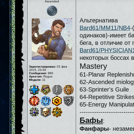
Ascended
Альтернатива
Bard61/MM11/NB4
-
одинаков)-имеет б
бега, в отличие от
Bard61/PHYSICIAN1
некоторых боссах 
Mastery
Зарегистрирован:
02 фев
2015, 23:49
61-Planar Replenis
Сообщения:
980
Архетип:
Rogue
Медали:
11
62-Ascended miolog
63-Sprinter's Guile
64-Repetitive Strike
65-Energy Manipulat
--------------------------
Бафы
:
Фанфары
- незаме