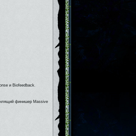
nse и Biofeedback.
 хилящий финишер Massive