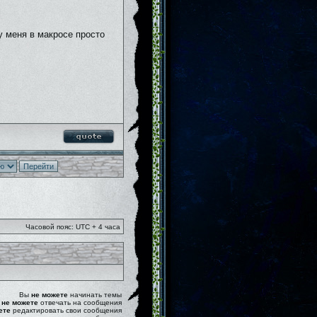
у меня в макросе просто
Часовой пояс: UTC + 4 часа
Вы
не можете
начинать темы
ы
не можете
отвечать на сообщения
ете
редактировать свои сообщения