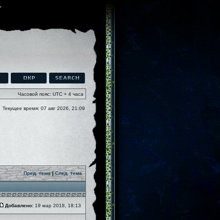
Часовой пояс: UTC + 4 часа
Текущее время: 07 авг 2026, 21:09
Пред. тема
|
След. тема
Добавлено:
19 мар 2018, 18:13