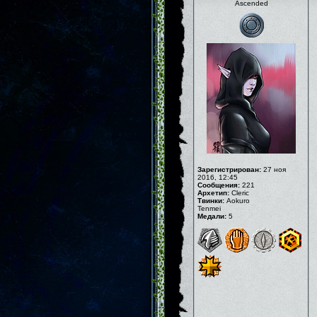
Ascended
Зарегистрирован:
27 ноя
2016, 12:45
Сообщения:
221
Архетип:
Cleric
Твинки:
Aokuro
Tenmei
Медали:
5