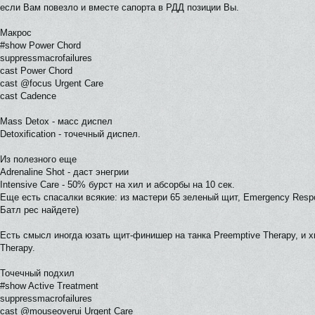
если Вам повезло и вместе сапорта в РДД позиции Вы.
Макрос
#show Power Chord
suppressmacrofailures
cast Power Chord
cast @focus Urgent Care
cast Cadence
Mass Detox - масс диспел
Detoxification - точечный диспел.
Из полезного еще
Adrenaline Shot - даст энегрии
Intensive Care - 50% бурст на хил и абсорбы на 10 сек.
Еще есть спасалки всякие: из мастери 65 зеленый щит, Emergency Respo
Батл рес найдете)
Есть смысл иногда юзать щит-финишер на танка Preemptive Therapy, и
Therapy.
Точечный подхил
#show Active Treatment
suppressmacrofailures
cast @mouseoverui Urgent Care