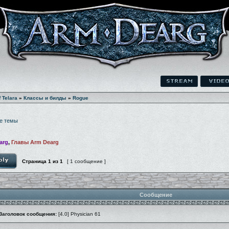
f Telara
»
Классы и билды
»
Rogue
е темы
arg
,
Главы Arm Dearg
Страница
1
из
1
[ 1 сообщение ]
Сообщение
Заголовок сообщения:
[4.0] Physician 61