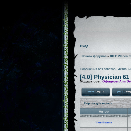
Вход
Список форумов
»
RIFT: Planes o
Сообщения без ответов
|
Активны
[4.0] Physician 61
Модераторы:
Офицеры Arm De
Версия для печати
Автор
Inochisama