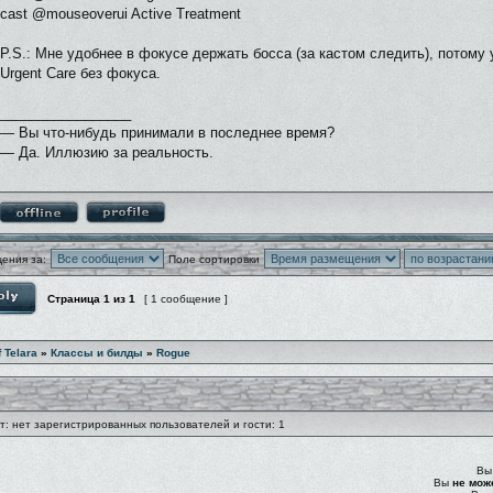
cast @mouseoverui Active Treatment
P.S.: Мне удобнее в фокусе держать босса (за кастом следить), потому 
Urgent Care без фокуса.
_________________
— Вы что-нибудь принимали в последнее время?
— Да. Иллюзию за реальность.
ения за:
Поле сортировки
Страница
1
из
1
[ 1 сообщение ]
f Telara
»
Классы и билды
»
Rogue
: нет зарегистрированных пользователей и гости: 1
В
Вы
не мож