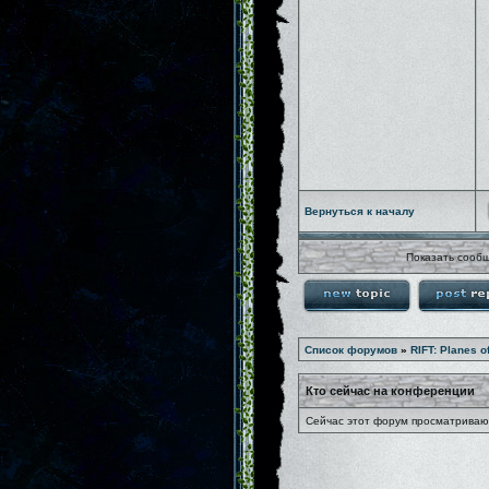
Вернуться к началу
Показать сообщ
Список форумов
»
RIFT: Planes o
Кто сейчас на конференции
Сейчас этот форум просматривают