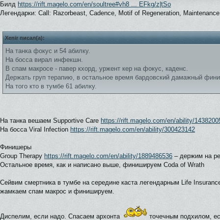
Билд
https://rift.magelo.com/en/soultree#vh8 ... EFkg/z|tSo
Легендарки: Call: Razorbeast, Cadence, Motif of Regeneration, Maintenance 
Xenir писал(а):
На танка фокус и 54 абилку.
На босса вирал инфекшн.
В спам макросе - павер кхорд, уржент кер на фокус, каденс.
Держать груп терапию, в остальное время бардовский дамажный фин
На того кто в тумбе 61 абилку.
На танка вешаем Supportive Care
https://rift.magelo.com/en/ability/1438200
На босса Viral Infection
https://rift.magelo.com/en/ability/300423142
Финишеры
Group Therapy
https://rift.magelo.com/en/ability/1889486536
– держим на р
Остальное время, как и написано выше, финишируем Coda of Wrath
Сейвим смертника в тумбе на середине каста легендарным Life Insuranc
жамкаем спам макрос и финишируем.
Диспелим, если надо. Спасаем архонта
точечным подхилом, ес