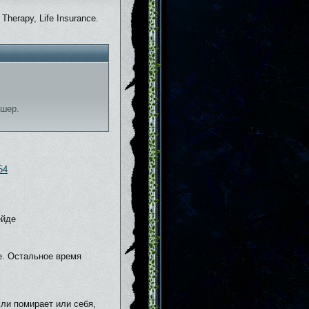
Therapy, Life Insurance.
ишер.
54
ейде
e. Остальное время
ли помирает или себя,