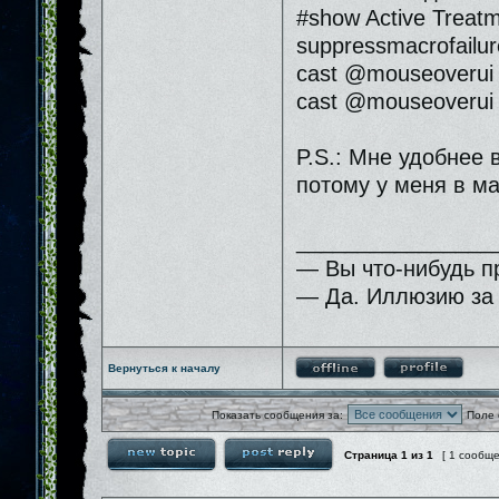
#show Active Treat
suppressmacrofailur
cast @mouseoverui 
cast @mouseoverui 
P.S.: Мне удобнее 
потому у меня в ма
________________
— Вы что-нибудь п
— Да. Иллюзию за 
Вернуться к началу
Показать сообщения за:
Поле 
Страница
1
из
1
[ 1 сообщ