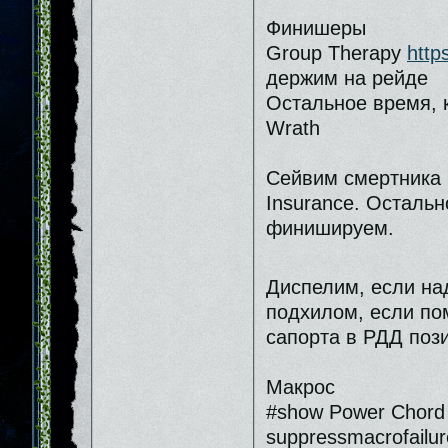
Финишеры
Group Therapy
http
держим на рейде
Остальное время, 
Wrath
Сейвим смертника 
Insurance. Осталь
финишируем.
Диспелим, если на
подхилом, если по
сапорта в РДД поз
Макрос
#show Power Chord
suppressmacrofailur