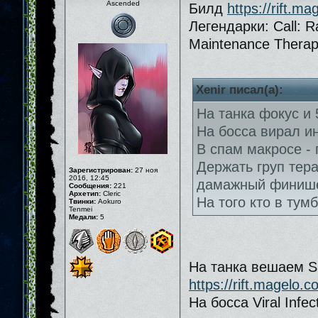
Ascended
Билд
https://rift.m
Легендарки: Call: R
Maintenance Therapy
Xenir писал(а):
На танка фокус и 
На босса вирал и
В спам макросе - 
Держать груп тер
Зарегистрирован:
27 ноя
2016, 12:45
дамажный финиш
Сообщения:
221
Архетип:
Cleric
На того кто в тумб
Твинки:
Aokuro
Tenmei
Медали:
5
На танка вешаем Su
https://rift.magelo.
На босса Viral Infec