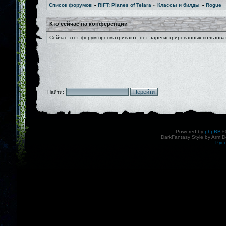
Список форумов
»
RIFT: Planes of Telara
»
Классы и билды
»
Rogue
Кто сейчас на конференции
Сейчас этот форум просматривают: нет зарегистрированных пользоват
Найти:
Powered by
phpBB
©
DarkFantasy Style by Arm D
Рус