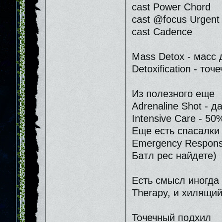
cast Power Chord
cast @focus Urgent
cast Cadence
Mass Detox - масс 
Detoxification - то
Из полезного еще
Adrenaline Shot - д
Intensive Care - 50
Еще есть спасалки 
Emergency Respons
Батл рес найдете)
Есть смысл иногда
Therapy, и хилящи
Точечный подхил