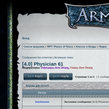
Вход
Список форумов
»
RIFT: Planes of Telara
»
Классы и билды
»
Rogue
Сообщения без ответов
|
Активные темы
[4.0] Physician 61
Модераторы:
Офицеры Arm Dearg
,
Главы Arm Dearg
Страница
1
из
1
[ 1 сообщ
Версия для печати
Автор
Inochisama
Заголовок сообщения:
[4.0] Physicia