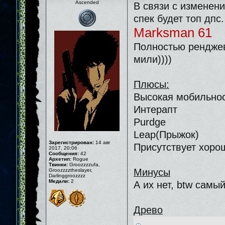
Ascended
В связи с изменен
спек будет топ дпс.
Marksman 61
Полностью ренджево
мили))))
Плюсы:
Высокая мобильнос
Интерапт
Purdge
Leap(Прыжок)
Зарегистрирован:
14 авг
Присутствует хоро
2017, 20:06
Сообщения:
42
Архетип:
Rogue
Твинки:
Groozzzzufa,
Минусы
Groozzzztheslayer,
Darlinggroozzzz
Медали:
2
А их нет, btw самы
Древо