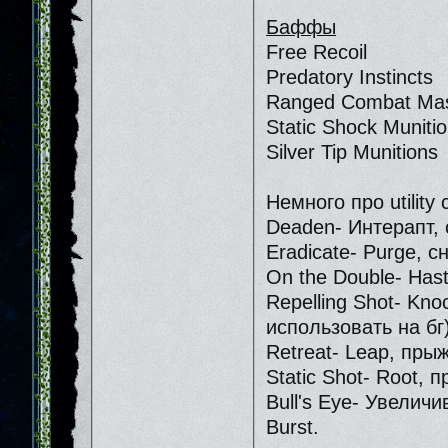
Баффы
Free Recoil
Predatory Instincts
Ranged Combat Mas
Static Shock Muniti
Silver Tip Munitions
Немного про utility
Deaden- Интерапт, 
Eradicate- Purge, 
On the Double- Hast
Repelling Shot- Kn
использовать на бг)
Retreat- Leap, пры
Static Shot- Root, 
Bull's Eye- Увелич
Burst.