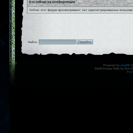
Кто сейчас на конференции
Сейчас этот форум просматривают: нет зарегистрированных пользоват
Найти:
Powered by
phpBB
©
DarkFantasy Style by Arm D
Рус