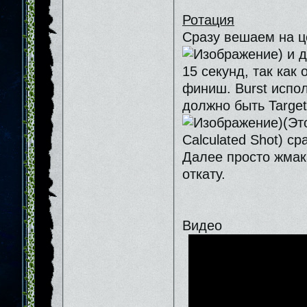
Ротация
Сразу вешаем на це
) и 
15 секунд, так как
финиш. Burst испо
должно быть Target
)(Эт
Calculated Shot) ср
Далее просто жмака
откату.
Видео