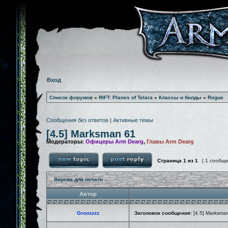
Вход
Список форумов
»
RIFT: Planes of Telara
»
Классы и билды
»
Rogue
Сообщения без ответов
|
Активные темы
[4.5] Marksman 61
Модераторы:
Офицеры Arm Dearg
,
Главы Arm Dearg
Страница
1
из
1
[ 1 сообщ
Версия для печати
Автор
Groozzzz
Заголовок сообщения:
[4.5] Marksma