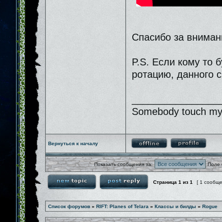
Спасибо за вниман
P.S. Если кому то 
ротацию, данного с
________________
Somebody touch my 
Вернуться к началу
Показать сообщения за:
Поле 
Страница
1
из
1
[ 1 сообщ
Список форумов
»
RIFT: Planes of Telara
»
Классы и билды
»
Rogue