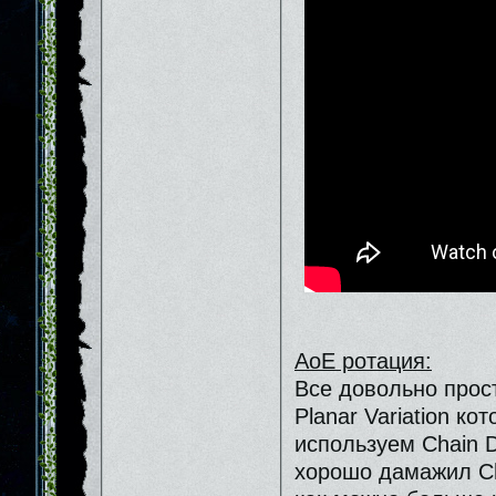
АоЕ ротация:
Все довольно прост
Planar Variation ко
используем Сhain D
хорошо дамажил Ch