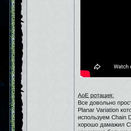
АоЕ ротация:
Все довольно прост
Planar Variation ко
используем Сhain D
хорошо дамажил Ch