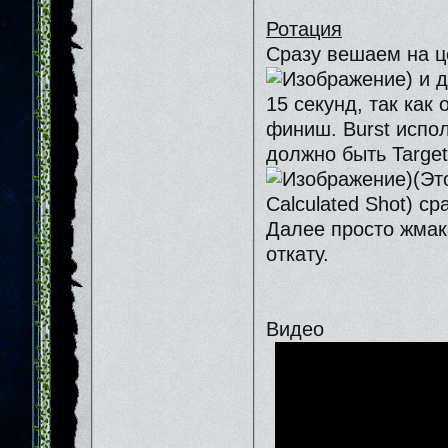
Ротация
Сразу вешаем на це
) и 
15 секунд, так как
финиш. Burst испо
должно быть Target
)(Эт
Calculated Shot) ср
Далее просто жмака
откату.
Видео