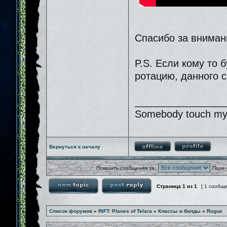
Спасибо за вниман
P.S. Если кому то 
ротацию, данного с
________________
Somebody touch my 
Вернуться к началу
Показать сообщения за:
Поле 
Страница
1
из
1
[ 1 сообщ
Список форумов
»
RIFT: Planes of Telara
»
Классы и билды
»
Rogue