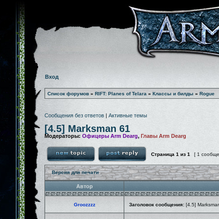
Вход
Список форумов
»
RIFT: Planes of Telara
»
Классы и билды
»
Rogue
Сообщения без ответов
|
Активные темы
[4.5] Marksman 61
Модераторы:
Офицеры Arm Dearg
,
Главы Arm Dearg
Страница
1
из
1
[ 1 сообщ
Версия для печати
Автор
Groozzzz
Заголовок сообщения:
[4.5] Marksma