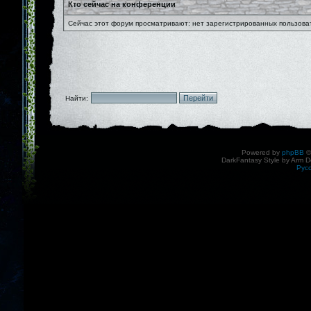
Кто сейчас на конференции
Сейчас этот форум просматривают: нет зарегистрированных пользоват
Найти:
Powered by
phpBB
©
DarkFantasy Style by Arm D
Рус