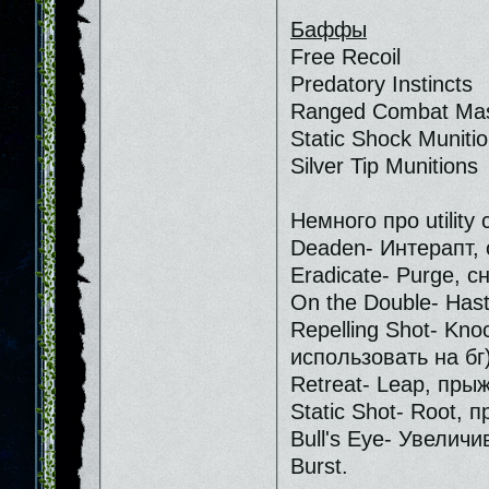
Баффы
Free Recoil
Predatory Instincts
Ranged Combat Mas
Static Shock Muniti
Silver Tip Munitions
Немного про utility
Deaden- Интерапт, 
Eradicate- Purge, 
On the Double- Hast
Repelling Shot- Kn
использовать на бг)
Retreat- Leap, пры
Static Shot- Root, 
Bull's Eye- Увелич
Burst.