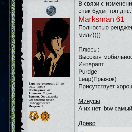
Ascended
В связи с изменен
спек будет топ дпс.
Marksman 61
Полностью ренджево
мили))))
Плюсы:
Высокая мобильнос
Интерапт
Purdge
Leap(Прыжок)
Зарегистрирован:
14 авг
Присутствует хоро
2017, 20:06
Сообщения:
42
Архетип:
Rogue
Твинки:
Groozzzzufa,
Минусы
Groozzzztheslayer,
Darlinggroozzzz
Медали:
2
А их нет, btw самы
Древо