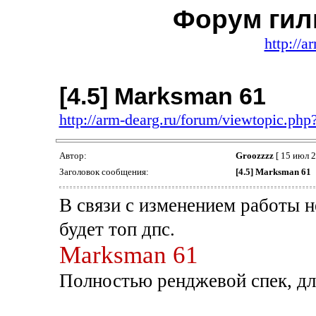
Форум гил
http://a
[4.5] Marksman 61
http://arm-dearg.ru/forum/viewtopic.ph
Автор:
Groozzzz
[ 15 июл 2
Заголовок сообщения:
[4.5] Marksman 61
В связи с изменением работы 
будет топ дпс.
Marksman 61
Полностью ренджевой спек, для