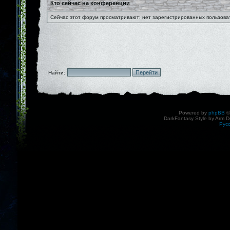
Кто сейчас на конференции
Сейчас этот форум просматривают: нет зарегистрированных пользоват
Найти:
Powered by
phpBB
©
DarkFantasy Style by Arm D
Рус