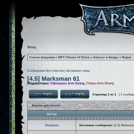
Вход
Список форумов
»
RIFT: Planes of Telara
»
Классы и билды
»
Rogue
Сообщения без ответов
|
Активные темы
[4.5] Marksman 61
Модераторы:
Офицеры Arm Dearg
,
Главы Arm Dearg
Страница
1
из
1
[ 1 сообщ
Версия для печати
Автор
Groozzzz
Заголовок сообщения:
[4.5] Marksma