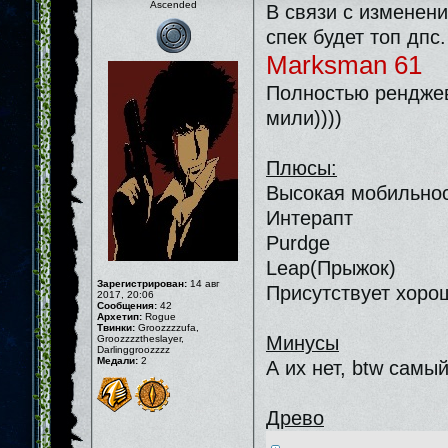
Ascended
В связи с изменен
спек будет топ дпс.
Marksman 61
Полностью ренджево
мили))))
Плюсы:
Высокая мобильнос
Интерапт
Purdge
Leap(Прыжок)
Зарегистрирован:
14 авг
Присутствует хоро
2017, 20:06
Сообщения:
42
Архетип:
Rogue
Твинки:
Groozzzzufa,
Минусы
Groozzzztheslayer,
Darlinggroozzzz
Медали:
2
А их нет, btw самы
Древо