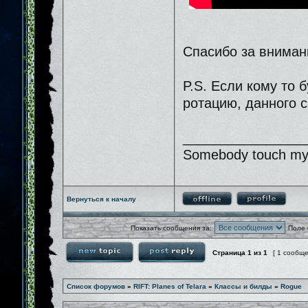
Спасибо за вниман
P.S. Если кому то 
ротацию, данного с
________________
Somebody touch my 
Вернуться к началу
Показать сообщения за:
Поле 
Страница
1
из
1
[ 1 сообщ
Список форумов
»
RIFT: Planes of Telara
»
Классы и билды
»
Rogue