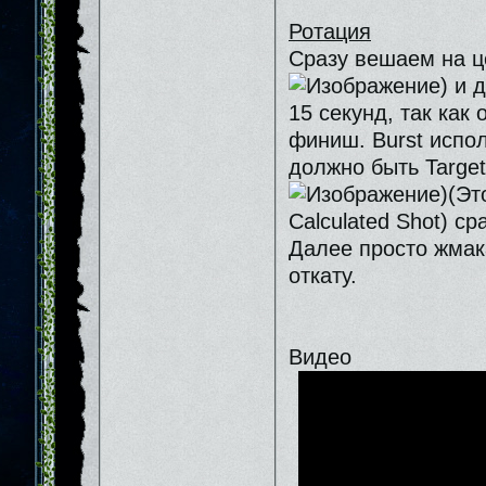
Ротация
Сразу вешаем на це
) и 
15 секунд, так как
финиш. Burst испо
должно быть Target
)(Эт
Calculated Shot) ср
Далее просто жмака
откату.
Видео