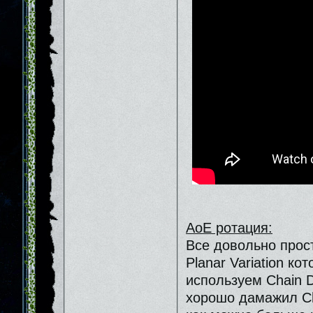
АоЕ ротация:
Все довольно прост
Planar Variation ко
используем Сhain D
хорошо дамажил Ch