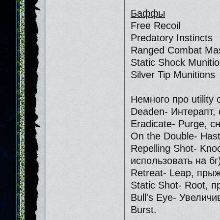
Баффы
Free Recoil
Predatory Instincts
Ranged Combat Mas
Static Shock Muniti
Silver Tip Munitions
Немного про utility
Deaden- Интерапт, 
Eradicate- Purge, 
On the Double- Hast
Repelling Shot- Kn
использовать на бг)
Retreat- Leap, пры
Static Shot- Root, 
Bull's Eye- Увелич
Burst.