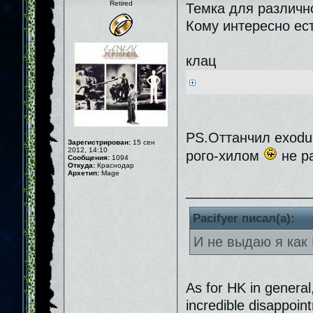
Retired
Темка для различн
Кому интересно ест
клац
PS.Оттанчил exodu
Зарегистрирован:
15 сен
2012, 14:10
рого-хилом
не ра
Сообщения:
1094
Откуда:
Краснодар
Архетип:
Mage
________________
Pacifyer писал(а):
И не выдаю я как 
As for HK in general,
incredible disappoin