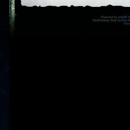
Powered by
phpBB
©
DarkFantasy Style by Arm D
Рус