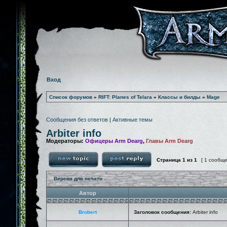
Вход
Список форумов
»
RIFT: Planes of Telara
»
Классы и билды
»
Mage
Сообщения без ответов
|
Активные темы
Arbiter info
Модераторы:
Офицеры Arm Dearg
,
Главы Arm Dearg
Страница
1
из
1
[ 1 сообщ
Версия для печати
Автор
Brobert
Заголовок сообщения:
Arbiter info