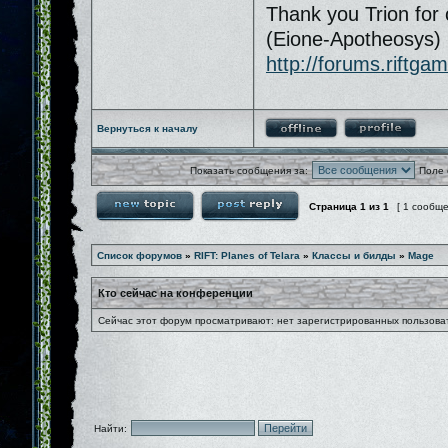
Thank you Trion for 
(Eione-Apotheosys)
http://forums.riftg
Вернуться к началу
Показать сообщения за:
Поле 
Страница
1
из
1
[ 1 сообщ
Список форумов
»
RIFT: Planes of Telara
»
Классы и билды
»
Mage
Кто сейчас на конференции
Сейчас этот форум просматривают: нет зарегистрированных пользоват
Найти: