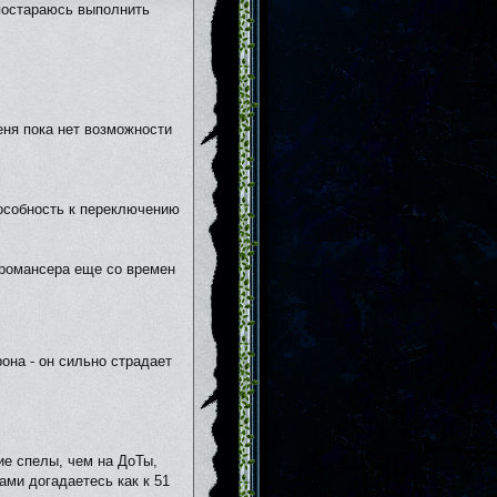
 постараюсь выполнить
еня пока нет возможности
особность к переключению
иромансера еще со времен
она - он сильно страдает
ие спелы, чем на ДоТы,
ами догадаетесь как к 51