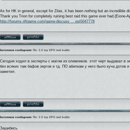
As for HK in general, except for Zilas, it has been nothing but an incredible 
Thank you Trion for completely ruining best raid this game ever had.(Eione-
http://forums.riftgame.com/game-discuss ... ost5047778
Заголовок сообщения:
Re: 2.0 top DPS raid builds
Сегодня ходил в эксперты с магом из олимпиков. этот черт выдавал в э
без всяких там бафов зергов и тд. ПО абилкам у него было куча дотов и 
заметил.
Заголовок сообщения:
Re: 2.0 top DPS raid builds
Зашибись.