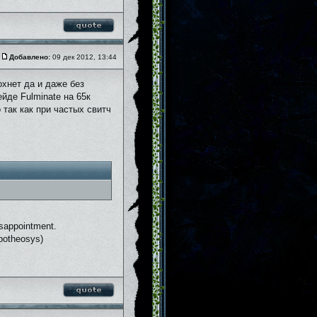
Добавлено:
09 дек 2012, 13:44
охнет да и даже без
йде Fulminate на 65к
 так как при частых свитч
disappointment.
Apotheosys)