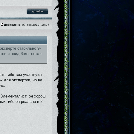
Добавлено:
07 дек 2012, 16:07
эксперте стабильно 9-
тов и воид болт..пета я
вать, ибо там участвуют
х для экспертов, но на
нь.
 Элементалист, он хорош
ых, ибо он реально в 2