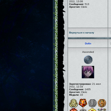
2011, 13:06
Сообщения:
513
Архетип:
Cleric
Вернуться к началу
Dofin
Ascended
Зарегистрирован:
21 июл
2011, 12:33
Сообщения:
1405
Архетип:
Cleric
Медали:
10