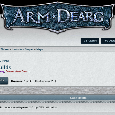
f Telara
»
Классы и билды
»
Mage
е темы
uilds
arg
,
Главы Arm Dearg
Страница
1
из
2
[ Сообщений: 29 ]
Сообщение
Заголовок сообщения:
2.0 top DPS raid builds