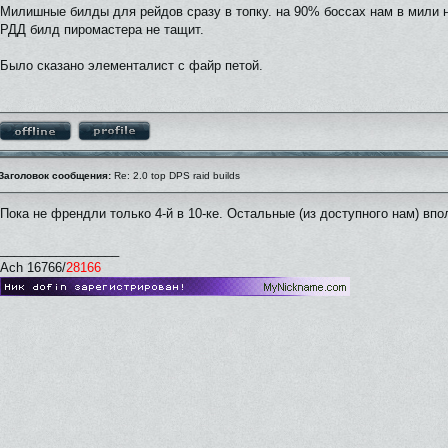
Милишные билды для рейдов сразу в топку. на 90% боссах нам в мили 
РДД билд пиромастера не тащит.
Было сказано элементалист с файр петой.
Заголовок сообщения:
Re: 2.0 top DPS raid builds
Пока не френдли только 4-й в 10-ке. Остальные (из доступного нам) впо
_________________
Ach 16766/
28166