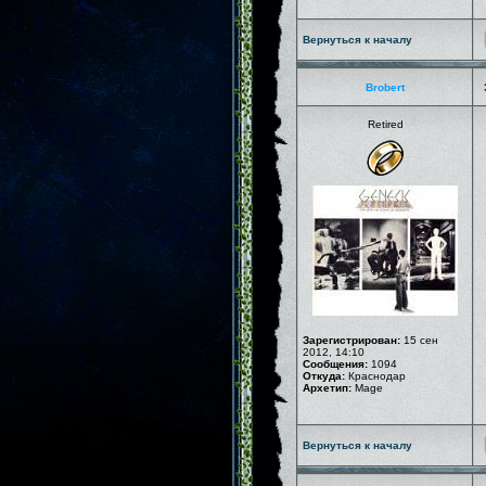
Вернуться к началу
Brobert
Retired
Зарегистрирован:
15 сен
2012, 14:10
Сообщения:
1094
Откуда:
Краснодар
Архетип:
Mage
Вернуться к началу