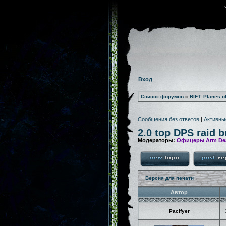
Вход
Список форумов
»
RIFT: Planes o
Сообщения без ответов
|
Активны
2.0 top DPS raid b
Модераторы:
Офицеры Arm De
Версия для печати
Автор
Pacifyer