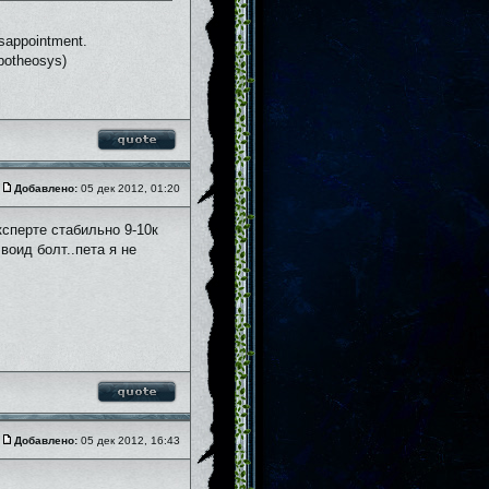
disappointment.
Apotheosys)
Добавлено:
05 дек 2012, 01:20
ксперте стабильно 9-10к
воид болт..пета я не
Добавлено:
05 дек 2012, 16:43