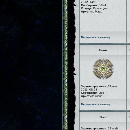
2012, 14:10
Сообщения:
1094
Откуда:
Краснодар
Архетип:
Mage
Вернуться к началу
Alrami
Зарегистрирован:
22 ноя
2011, 08:28
Сообщения:
285
Архетип:
Cleric
Вернуться к началу
Gralf
Зарегистрирован:
18 май