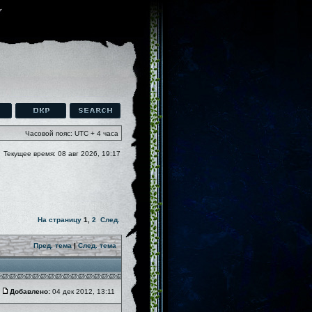
Часовой пояс: UTC + 4 часа
Текущее время: 08 авг 2026, 19:17
На страницу
1
,
2
След.
Пред. тема
|
След. тема
Добавлено:
04 дек 2012, 13:11