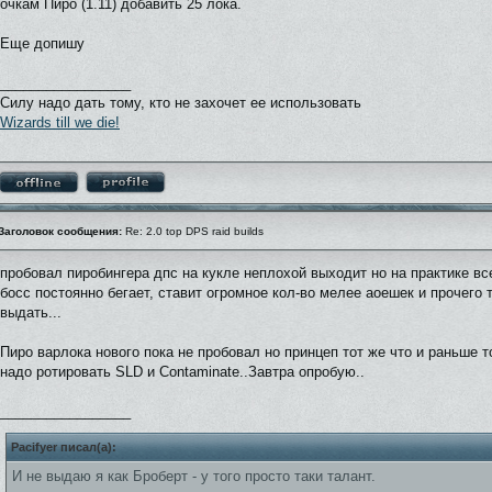
очкам Пиро (1.11) добавить 25 лока.
Еще допишу
_________________
Силу надо дать тому, кто не захочет ее использовать
Wizards till we die!
Заголовок сообщения:
Re: 2.0 top DPS raid builds
пробовал пиробингера дпс на кукле неплохой выходит но на практике вс
босс постоянно бегает, ставит огромное кол-во мелее аоешек и прочего 
выдать...
Пиро варлока нового пока не пробовал но принцеп тот же что и раньше 
надо ротировать SLD и Contaminate..Завтра опробую..
_________________
Pacifyer писал(а):
И не выдаю я как Броберт - у того просто таки талант.