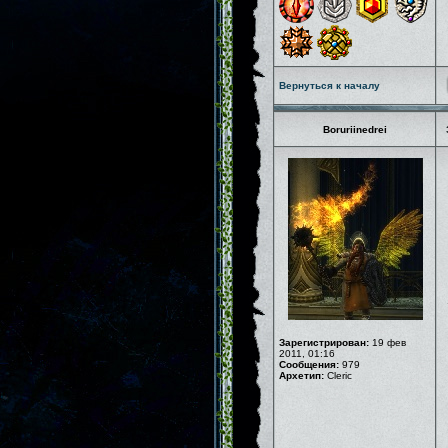
Вернуться к началу
Boruriinedrei
Зарегистрирован:
19 фев
2011, 01:16
Сообщения:
979
Архетип:
Cleric