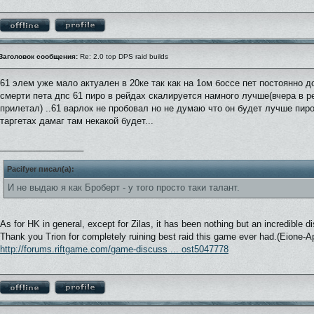
Заголовок сообщения:
Re: 2.0 top DPS raid builds
61 элем уже мало актуален в 20ке так как на 1ом боссе пет постоянно д
смерти пета дпс 61 пиро в рейдах скалируется намного лучше(вчера в ре
прилетал) ..61 варлок не пробовал но не думаю что он будет лучше пиро
таргетах дамаг там некакой будет...
_________________
Pacifyer писал(а):
И не выдаю я как Броберт - у того просто таки талант.
As for HK in general, except for Zilas, it has been nothing but an incredible 
Thank you Trion for completely ruining best raid this game ever had.(Eione-
http://forums.riftgame.com/game-discuss ... ost5047778