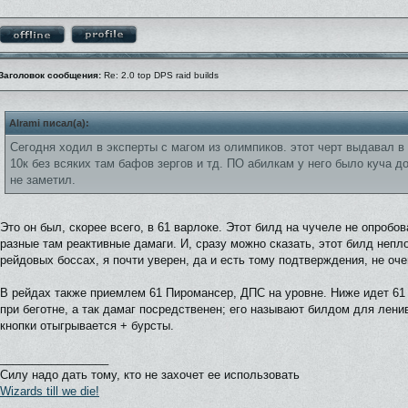
Заголовок сообщения:
Re: 2.0 top DPS raid builds
Alrami писал(а):
Сегодня ходил в эксперты с магом из олимпиков. этот черт выдавал в 
10к без всяких там бафов зергов и тд. ПО абилкам у него было куча до
не заметил.
Это он был, скорее всего, в 61 варлоке. Этот билд на чучеле не опробо
разные там реактивные дамаги. И, сразу можно сказать, этот билд непло
рейдовых боссах, я почти уверен, да и есть тому подтверждения, не оче
В рейдах также приемлем 61 Пиромансер, ДПС на уровне. Ниже идет 61
при беготне, а так дамаг посредственен; его называют билдом для ленив
кнопки отыгрывается + бурсты.
_________________
Силу надо дать тому, кто не захочет ее использовать
Wizards till we die!