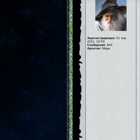
Зарегистрирован:
01 апр
2011, 10:53
Сообщения:
844
Архетип:
Mage