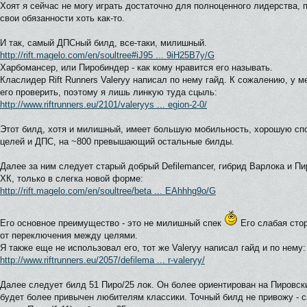
Хоят я сейчас не могу играть достаточно для полноценного лидерства,
свои обязанности хоть как-то.
И так, самый ДПСный билд, все-таки, милишный.
http://rift.magelo.com/en/soultree#iJ95 ... 9iH25B7y/G
Харбомансер, или Пиробиндер - как кому нравится его называть.
Класлидер Rift Runners Valeryy написал по нему гайд. К сожалению, у м
его проверить, поэтому я лишь линкую туда сцыль:
http://www.riftrunners.eu/2101/valeryys ... egion-2-0/
Этот билд, хотя и милишный, имеет большую мобильность, хорошую сп
целей и ДПС, на ~800 превышающий остальные билды.
Далее за ним следует старый добрый Defilemancer, гибрид Варлока и П
ХК, только в слегка новой форме:
http://rift.magelo.com/en/soultree/beta ... EAhhhg9o/G
Его основное преимущество - это не милишный спек
Его слабая стор
от переключения между целями.
Я также еще не использовал его, тот же Valeryy написал гайд и по нему:
http://www.riftrunners.eu/2057/defilema ... r-valeryy/
Далее следует билд 51 Пиро/25 лок. Он более ориентирован на Пировск
будет более привычен любителям классики. Точный билд не привожу - с