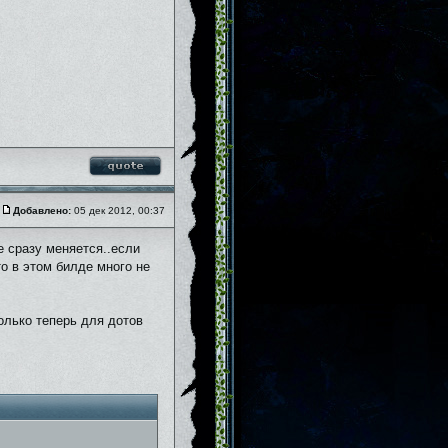
Добавлено:
05 дек 2012, 00:37
е сразу меняется..если
то в этом билде много не
только теперь для дотов