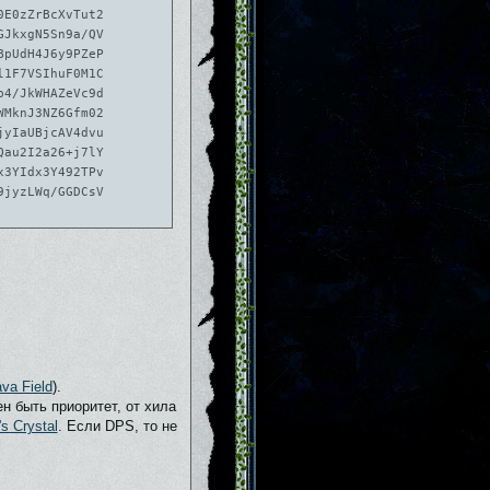
0E0zZrBcXvTut2
GJkxgN5Sn9a/QV
BpUdH4J6y9PZeP
l1F7VSIhuF0M1C
b4/JkWHAZeVc9d
WMknJ3NZ6Gfm02
jyIaUBjcAV4dvu
Qau2I2a26+j7lY
x3YIdx3Y492TPv
9jyzLWq/GGDCsV
va Field
).
н быть приоритет, от хила
's Crystal
. Если DPS, то не