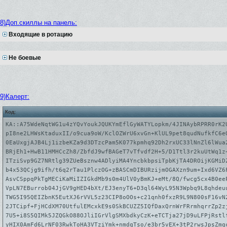
8)Доп.скиллы на панель:
Входящие в ротацию
Не боевые
9)Калерт:
Код:
KA::A75WdeNqtWG1u4zYQvYoukJQUKYmEflGyWATYLopkm/4JINAybRPRR0rK2
pI8ne2LHWsKtaduxII/o9cua9oW/KclOZWrU6xvGn+KlUL9pet8qudNufkfC6e
0EaUxgjAJB4Lj1izbeKZa9d3DTzcPam5K077kpmhq92Dh2rxUC33lNnZl6lWua
BRjEh1+HwB11HMHCcZh8/ZbfdJ9wfBAGeT7vTfvdf2H+5/D1Ttl3r2kuUtWq1z
ITziSvp9GZ7NRtlg39ZUeBsznw4ADlyiMA4YncbkbpsiTpbKjTA4DROijKGMiD
b4x53QCjg9ifh/t6q2rTau1PlczOG+zBASCmDIBURzijmOGAXzn9um+Ixd6VZ6
AsvCSppqPkTgMECiKaMiIZIGkdMb9s0m4UlV0yBmKJ+eMt/8Q/fwcg5cx4B0ee
VpLN7EBurrob04JjGV9gHED4bXt/EJ3enyT6+D3ql64WyL95N3Wpbq9L8qhdeu
TWG5I95QEIZbnK5EutXJ6rVVL5z23CIP8oOOs+c21qnh0fxzR9L9N800sF16vN
2JTCipf+FjHCdXM70UtfulEMcxkE9s0SkBCUZZ5IQfDaxQrnWrFRrmhqrrZp2z
7U5+i8S5QIMk5JZQGkO88OJliIGrVlgSMXbdkyCzK+eTCTja27jD9uLFPjRstl
yHIX0AmFd6LrNF03RwkToHA3VTziYmk+nmdqTso/e3br5vEX+3tP2rwsJpsZmq