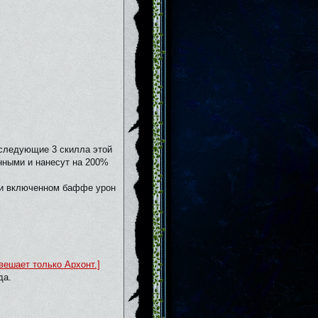
 следующие 3 скилла этой
нными и нанесут на 200%
ри включенном баффе урон
вешает только Архонт.]
да.