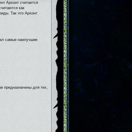
ент Архонт считается
считаются как
иды. Так что Архонт
рал самые наилучшие
:
ше предназначены для тех,