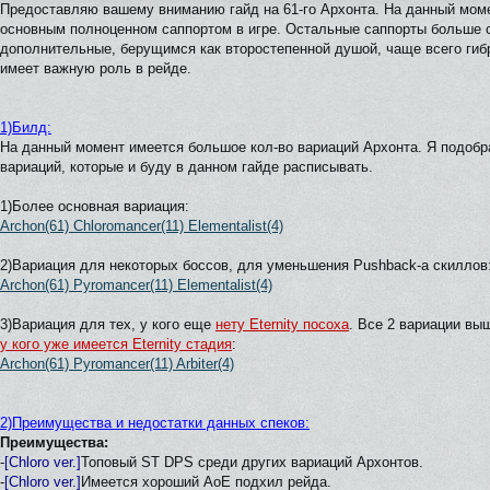
Предоставляю вашему вниманию гайд на 61-го Архонта. На данный мом
основным полноценном саппортом в игре. Остальные саппорты больше 
дополнительные, берущимся как второстепенной душой, чаще всего гибр
имеет важную роль в рейде.
1)Билд:
На данный момент имеется большое кол-во вариаций Архонта. Я подоб
вариаций, которые и буду в данном гайде расписывать.
1)Более основная вариация:
Archon(61) Chloromancer(11) Elementalist(4)
2)Вариация для некоторых боссов, для уменьшения Pushback-а скиллов
Archon(61) Pyromancer(11) Elementalist(4)
3)Вариация для тех, у кого еще
нету Eternity посоха
. Все 2 вариации вы
у кого уже имеется Eternity стадия
:
Archon(61) Pyromancer(11) Arbiter(4)
2)Преимущества и недостатки данных спеков:
Преимущества:
-
[Chloro ver.]
Топовый ST DPS среди других вариаций Архонтов.
-
[Chloro ver.]
Имеется хороший АоЕ подхил рейда.