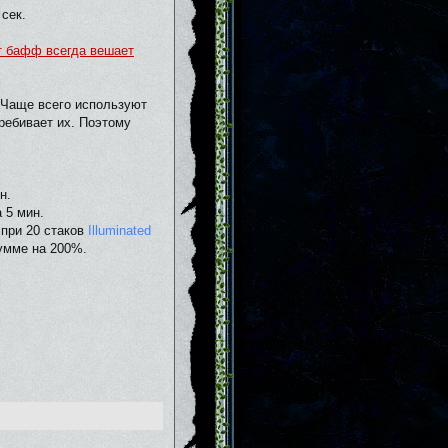
 сек.
т бафф всегда вешает
 (Чаще всего используют
еребивает их. Поэтому
н.
 5 мин.
 при 20 стаков
Illuminated
умме на 200%.