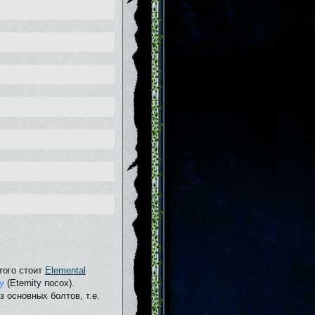
того стоит
Elemental
y
(Eternity посох).
 основных болтов, т.е.