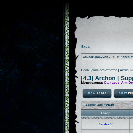
Вход
Список форумов
»
RIFT: Planes o
Сообщения без ответов
|
Активны
[4.3] Archon | Sup
Модераторы:
Офицеры Arm De
Версия для печати
Автор
SaudveiV