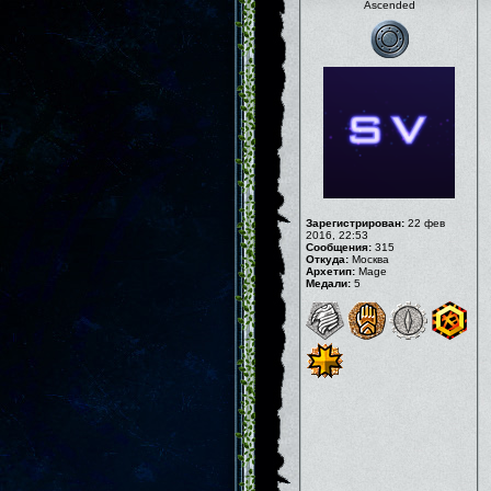
Ascended
Зарегистрирован:
22 фев
2016, 22:53
Сообщения:
315
Откуда:
Москва
Архетип:
Mage
Медали:
5