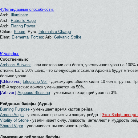
4)Легендарные способности:
Arch:
Illuminate
Arch:
Patron's Rage
Arch:
Flaring Power
Chloro:
Bloom
; Pyro:
Internalize Charge
Elem:
Elemental Forces
; Arb:
Galvanic Strike
5)Баффы:
Собственные:
Archon's Bulwark
- при кастовании осн.болта, увеличивает урон на 100%
стихии. Есть 30% шанс, что следующие 2 скилла Архонта будут мгнове
больше урона.
[Chloro ver.]
Lifegiving Veil
- дамажущие абилки хилят 10 чел в группе. П
НЕ-Хлоровских абилок уменьшается на 50%.
[Arb ver.]
Aqueous Blessing
- уменьшает входящий урон на 3%.
Рейдовые баффы (Ауры):
Burning Purpose
- уменьшает время кастов рейда.
Arcane Aegis
- увеличивает резисты и защиту рейда.
[Этот бафф всегда 
Vitality of Stone
- увеличивает силу, ловкость, интеллект и мудрость рей
Shared Vigor
- увеличивает выносливость рейда.
Дамажущие рейдовые баффы: