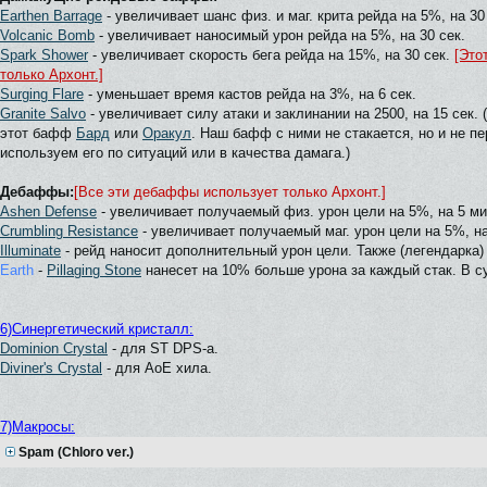
Earthen Barrage
- увеличивает шанс физ. и маг. крита рейда на 5%, на 30
Volcanic Bomb
- увеличивает наносимый урон рейда на 5%, на 30 сек.
Spark Shower
- увеличивает скорость бега рейда на 15%, на 30 сек.
[Это
только Архонт.]
Surging Flare
- уменьшает время кастов рейда на 3%, на 6 сек.
Granite Salvo
- увеличивает силу атаки и заклинании на 2500, на 15 сек.
этот бафф
Бард
или
Оракул
. Наш бафф с ними не стакается, но и не п
используем его по ситуаций или в качества дамага.)
Дебаффы:
[Все эти дебаффы использует только Архонт.]
Ashen Defense
- увеличивает получаемый физ. урон цели на 5%, на 5 ми
Crumbling Resistance
- увеличивает получаемый маг. урон цели на 5%, на
Illuminate
- рейд наносит дополнительный урон цели. Также (легендарка)
Earth
-
Pillaging Stone
нанесет на 10% больше урона за каждый стак. В с
6)Синергетический кристалл:
Dominion Crystal
- для ST DPS-а.
Diviner's Crystal
- для АоЕ хила.
7)Макросы:
Spam (Chloro ver.)