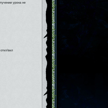
лучении урона не
откл/вкл