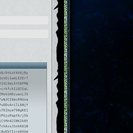
U0/DtGzFAV6jBy
QsSEc1wmLEZEr7
21XL9eLhYtDFMQ
+crkfchIiQZSqL
ZMokSHOzuaxLJV
FwNJCI0mcR9Uxa
PuODvA+ilLbNjY
u7EZmyaT98gKE1
2PUjoPqptb/j5b
jCtMn42INK2k8t
fchAvsJSnhK01B
c8wEb7Izre0XUm