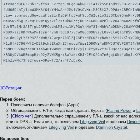
AtVXabduL6ZZ8b1rVfYvXLL27tqn1mLgeB4kwDFEiAskkS5MInd9iVCB+ePk2+
4UU06DLhIj1bbW3MHSfO4bYM4wAn4JMwfVQsGVHriM3Q5tXZuDPdxkCBEChImN
u1w+rspmrsqvdQq+bcqFtz21rDzD9fFp3+gFScpCW2ca1o3Z3GCEw9QmnPhPJD
Ms85NvdSg+p2cQiHvWiQyXVFl2XzukN6pejHG5eC68DOWcBlB/vOAEM4ucOpfN
DUr5ToSMr2A8TfgLJRFPCodnLMBbni1HVPGqYhMpY21hHhhVAaDKNHy20aKWX9
NQDXvziIUDnWAwMwIjynrnvhUT3GiD7xVCwMG6d09NVa7E0vwLlAQlqYRSUPMB
bw+dnU2yLYZtP3ZZnWmH/YJwzpe7k3lZjC3EYcNFCQE/xBAWcL5ti4/KlsYO0R
N1z9f/3796/WfI+DBt9chtZtqXnZJfqudgYWsi1O90Wi4wDMWJUT6VPI0TJF/6
npNPLBPZBqtae0Cszah4H1wWVmHPCOEMiYZyjs9kYyKxVY3ul9QeZpYBqcscEW
XBRUyDVkWRBmapRis92yZVWX5gr+8wYaN+KRJr2FtO2Cm7n6gqLQbq4uRqIuKY
MIhZzwMx73F02fuga+SPswT72/ar4F/pDvRc
10)Ротация:
Перед боем:
1. Проверяем наличие баффов (Ауры).
2. Обговариваем с РЛ-м, когда нам сдавать бурсты (
Flaring Power
и
La
3.
[Chloro ver.]
Дополнительно спрашиваем у РЛ-а, какой от нас долже
или от DPS-а. Если хил, то включаем
Lifegiving Veil
и одеваем
Diviner
включаем/отключаем
Lifegiving Veil
и одеваем
Dominion Crystal
.
Во время боя: