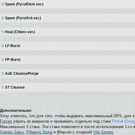
Spam (Pyro/Elem ver.)
Spam (Pyro/Arb ver.)
Heal (Chloro ver.)
LF-Burst
FP-Burst
AoE Cleanse/Purge
ST Cleanse
Дополнительно:
Хочу отметить, что для того, чтобы выдавать максимальный DPS, для э
Forces
убрать из макросов и прожимать отдельно под стаки
Primal Energ
Максимально 3 стака. Эти стаки появляются после использования 1-го из
Granite Salvo
,
Pillaging Stone
и (Версия с хлоркой)
Vile Spores
.