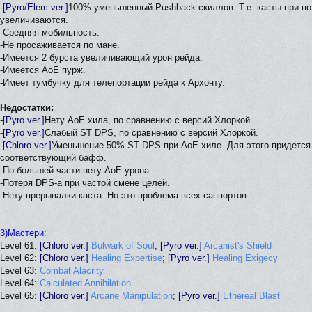
-
[Pyro/Elem ver.]
100% уменьшенный Pushback скиллов. Т.е. касты при по
увеличиваются.
-Средняя мобильность.
-Не просаживается по мане.
-Имеется 2 бурста увеличивающий урон рейда.
-Имеется AoE пурж.
-Имеет тумбучку для телепортации рейда к Архонту.
Недостатки:
-
[Pyro ver.]
Нету AoE хила, по сравнению с версий Хлоркой.
-
[Pyro ver.]
Слабый ST DPS, по сравнению с версий Хлоркой.
-
[Chloro ver.]
Уменьшение 50% ST DPS при АоЕ хиле. Для этого придется 
соответствующий бафф.
-По-большей части нету AoE урона.
-Потеря DPS-а при частой смене целей.
-Нету прерывалки каста. Но это проблема всех саппортов.
3)Мастери:
Level 61:
[Chloro ver.]
Bulwark of Soul
;
[Pyro ver.]
Arcanist's Shield
Level 62:
[Chloro ver.]
Healing Expertise
;
[Pyro ver.]
Healing Exigecy
Level 63:
Combat Alacrity
Level 64:
Calculated Annihilation
Level 65:
[Chloro ver.]
Arcane Manipulation
;
[Pyro ver.]
Ethereal Blast