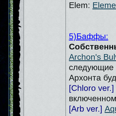
Elem:
Eleme
5)Баффы:
Собственн
Archon's Bu
следующие 3
Архонта бу
[Chloro ver.]
включенном
[Arb ver.]
Aq