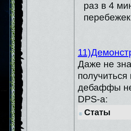
раз в 4 ми
перебежек
11)Демонст
Даже не зна
получиться 
дебаффы не 
DPS-а:
Статы