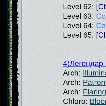
Level 62:
[Ch
Level 63:
Co
Level 64:
Ca
Level 65:
[Ch
4)Легендар
Arch:
Illumin
Arch:
Patron
Arch:
Flarin
Chloro:
Blo