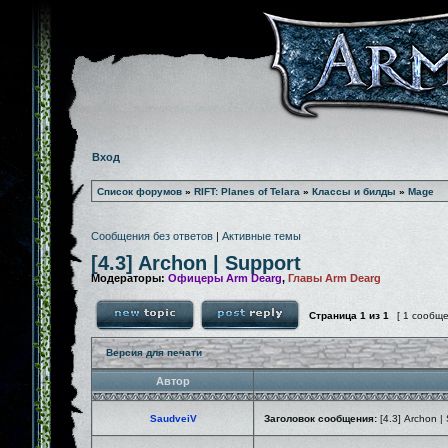
Вход
Список форумов
»
RIFT: Planes of Telara
»
Классы и билды
»
Mage
Сообщения без ответов
|
Активные темы
[4.3] Archon | Support
Модераторы:
Офицеры Arm Dearg
,
Главы Arm Dearg
Страница
1
из
1
[ 1 сообщ
Версия для печати
Автор
SaudveiV
Заголовок сообщения:
[4.3] Archon |