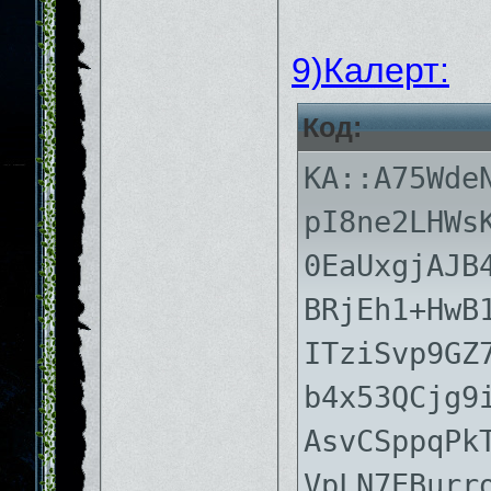
9)Калерт:
Код:
KA::A75Wde
pI8ne2LHWs
0EaUxgjAJB
BRjEh1+HwB
ITziSvp9GZ
b4x53QCjg9
AsvCSppqPk
VpLN7EBurr