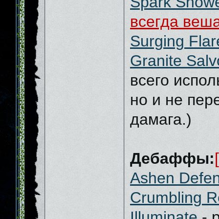
Spark Show
всегда веша
Surging Flar
Granite Salv
всего испо
но и не пер
дамага.)
Дебаффы:
Ashen Defe
Crumbling R
Illuminate
- 