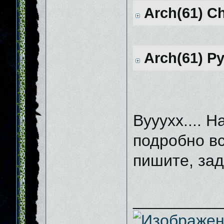
Arch(61) Ch
Arch(61) Py
Вууухх.... 
подробно вс
пишите, зад
__________