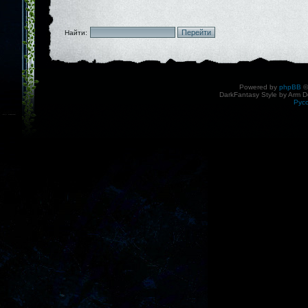
Найти:
Powered by
phpBB
©
DarkFantasy Style by Arm D
Рус