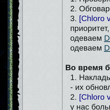
2. Обговар
3.
[Chloro v
приоритет,
одеваем
D
одеваем
D
Во время б
1. Наклад
- их обнов
2.
[Chloro v
у нас бол