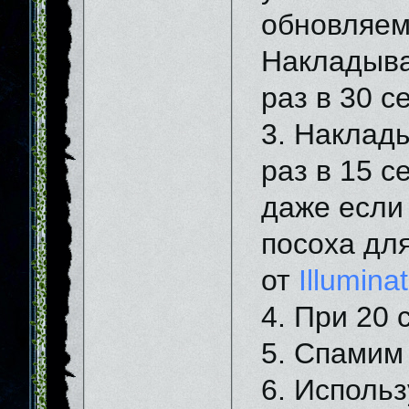
обновляе
Накладыв
раз в 30 се
3. Накла
раз в 15 с
даже если
посоха дл
от
Illumina
4. При 20 
5. Спамим
6. Исполь