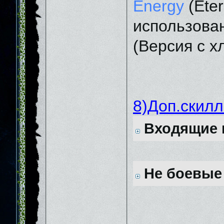
Energy
(Eter
использован
(Версия с х
8)Доп.скилл
Входящие 
Не боевые