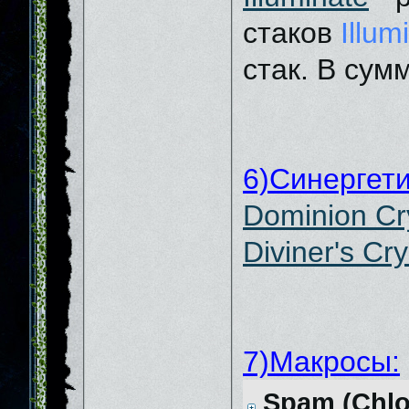
стаков
Illum
стак. В сум
6)Синергети
Dominion Cr
Diviner's Cry
7)Макросы:
Spam (Chlor