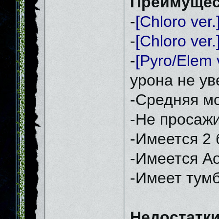
Преимущес
-
[Chloro ver.
-
[Chloro ver.
-
[Pyro/Elem v
урона не ув
-Средняя м
-Не просажи
-Имеется 2
-Имеется A
-Имеет тумб
Недостатки