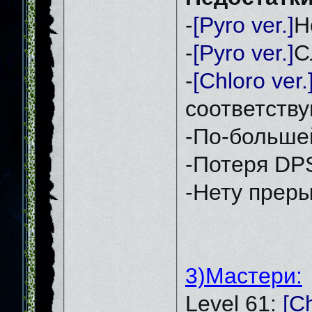
-
[Pyro ver.]
Н
-
[Pyro ver.]
С
-
[Chloro ver.
соответств
-По-большей
-Потеря DPS
-Нету преры
3)Мастери:
Level 61:
[Ch