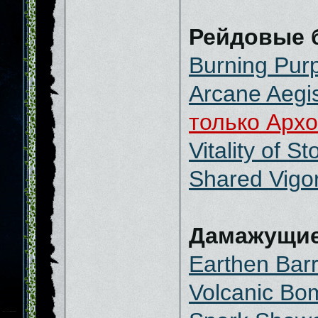
Рейдовые 
Burning Pur
Arcane Aegi
только Архо
Vitality of S
Shared Vigo
Дамажущие
Earthen Bar
Volcanic Bo