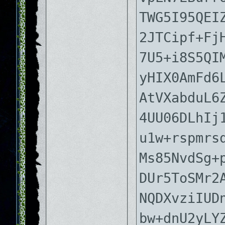
TWG5I95QEI
2JTCipf+Fj
7U5+i8S5QI
yHIX0AmFd6
AtVXabduL6
4UU06DLhIj
u1w+rspmrs
Ms85NvdSg+
DUr5ToSMr2
NQDXvziIUD
bw+dnU2yLY