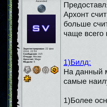
Ascended
Предоставл
Архонт счи
больше счи
чаще всего 
Зарегистрирован:
22 фев
2016, 22:53
Сообщения:
315
Откуда:
Москва
Архетип:
Mage
1)Билд:
Медали:
5
На данный 
самые наилу
1)Более ос