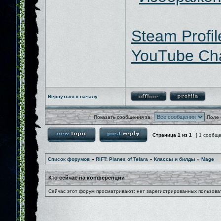
Steam Profil
YouTube Ch
Вернуться к началу
Показать сообщения за:
Поле 
Страница
1
из
1
[ 1 сообщ
Список форумов
»
RIFT: Planes of Telara
»
Классы и билды
»
Mage
Кто сейчас на конференции
Сейчас этот форум просматривают: нет зарегистрированных пользоват