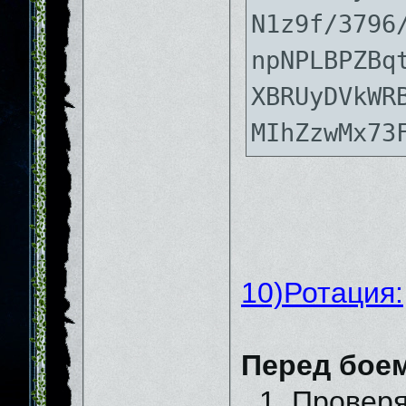
N1z9f/3796
npNPLBPZBq
XBRUyDVkWR
MIhZzwMx73
10)Ротация:
Перед бое
1. Провер