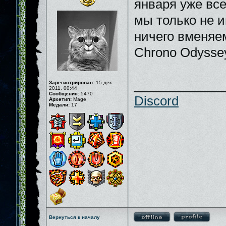
января уже все
мы только не и
ничего вменяе
Chrono Odyssey
_____________
Зарегистрирован:
15 дек
2011, 00:44
Сообщения:
5470
Discord
Архетип:
Mage
Медали:
17
Вернуться к началу