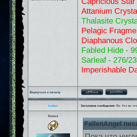
Capricious Star
Attanium Crysta
Thalasite Crysta
Pelagic Fragme
Diaphanous Clo
Fabled Hide - 9
Sarleaf - 276/2
Imperishable Da
Вернуться к началу
Ledan
Заголовок сообщения:
Re: Кто во чт
Retired
FallenAngel пис
Пока что нигд