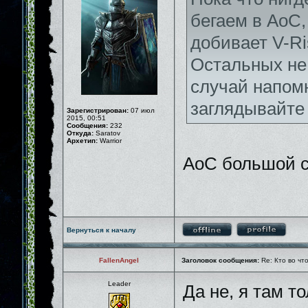
бегаем в AoC,
добивает V-Ris
Остальных не
случай напом
заглядывайт
Зарегистрирован:
07 июл
2015, 00:51
Сообщения:
232
Откуда:
Saratov
Архетип:
Warrior
АоС большой с
Вернуться к началу
FallenAngel
Заголовок сообщения:
Re: Кто во чт
Leader
Да не, я там т