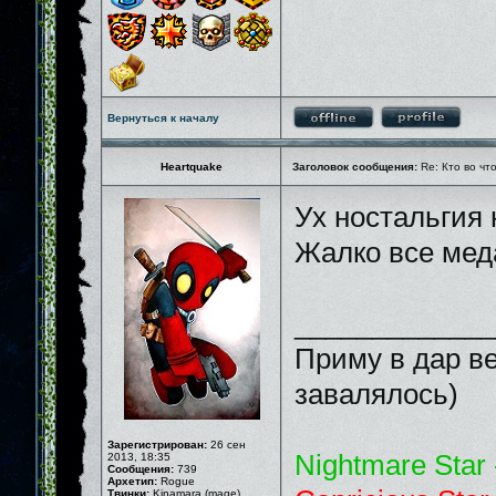
Вернуться к началу
Heartquake
Заголовок сообщения:
Re: Кто во чт
Ух ностальгия
Жалко все мед
_____________
Приму в дар ве
завалялось)
Зарегистрирован:
26 сен
Nightmare Star 
2013, 18:35
Сообщения:
739
Архетип:
Rogue
Твинки:
Kinamara (mage)