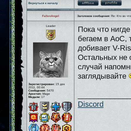
Вернуться к началу
FallenAngel
Заголовок сообщения:
Re: Кто во чт
Leader
Пока что нигде
бегаем в AoC, 
добивает V-Ris
Остальных не 
случай напомн
заглядывайте
Зарегистрирован:
15 дек
2011, 00:44
Сообщения:
5470
_____________
Архетип:
Mage
Медали:
17
Discord