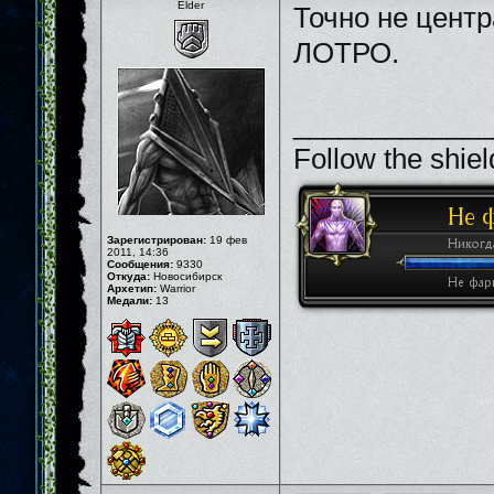
Elder
Точно не цент
ЛОТРО.
_____________
Follow the shiel
Зарегистрирован:
19 фев
2011, 14:36
Сообщения:
9330
Откуда:
Новосибирск
Архетип:
Warrior
Медали:
13