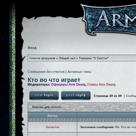
Вход
Список форумов
»
Общий зал
»
Таверна "У Скотти"
Сообщения без ответов
|
Активные темы
Кто во что играет
Модераторы:
Офицеры Arm Dearg
,
Главы Arm Dearg
Страница
49
из
49
[ Сообщ
Версия для печати
Автор
Sartarius
Заголовок сообщения:
Re: Кто во чт