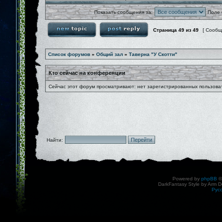
Показать сообщения за:
Поле 
Страница
49
из
49
[ Сообщ
Список форумов
»
Общий зал
»
Таверна "У Скотти"
Кто сейчас на конференции
Сейчас этот форум просматривают: нет зарегистрированных пользоват
Найти:
Powered by
phpBB
©
DarkFantasy Style by Arm D
Рус