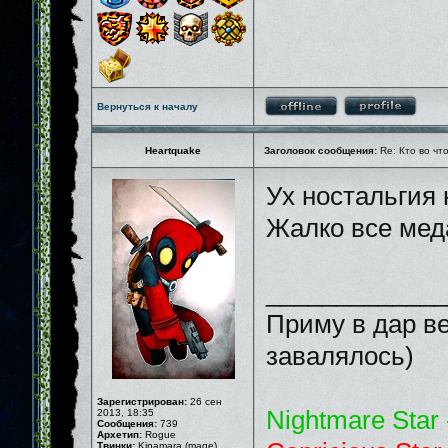
Вернуться к началу
Heartquake
Заголовок сообщения:
Re: Кто во чт
Ух ностальгия
Жалко все мед
_____________
Приму в дар ве
завалялось)
Зарегистрирован:
26 сен
Nightmare Star 
2013, 18:35
Сообщения:
739
Архетип:
Rogue
Твинки:
Kinamara (mage)