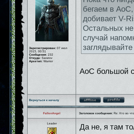
бегаем в AoC,
добивает V-Ris
Остальных не
случай напом
заглядывайт
Зарегистрирован:
07 июл
2015, 00:51
Сообщения:
232
Откуда:
Saratov
Архетип:
Warrior
АоС большой с
Вернуться к началу
FallenAngel
Заголовок сообщения:
Re: Кто во чт
Leader
Да не, я там т