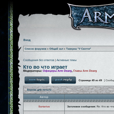
Вход
Список форумов
»
Общий зал
»
Таверна "У Скотти"
Сообщения без ответов
|
Активные темы
Кто во что играет
Модераторы:
Офицеры Arm Dearg
,
Главы Arm Dearg
Страница
49
из
49
[ Сообщ
Версия для печати
Автор
Sartarius
Заголовок сообщения:
Re: Кто во чт