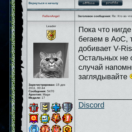
Вернуться к началу
FallenAngel
Заголовок сообщения:
Re: Кто во чт
Leader
Пока что нигде
бегаем в AoC, 
добивает V-Ris
Остальных не 
случай напомн
заглядывайте
Зарегистрирован:
15 дек
2011, 00:44
Сообщения:
5470
_____________
Архетип:
Mage
Медали:
17
Discord