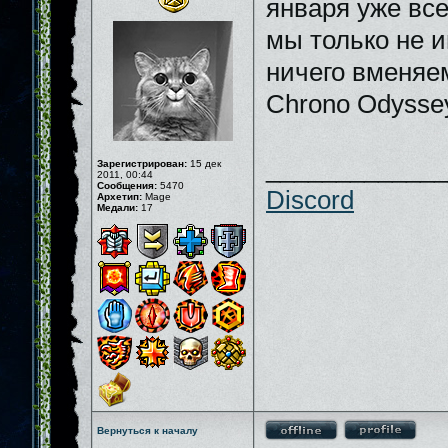
января уже все
мы только не и
ничего вменяе
Chrono Odyssey
_____________
Зарегистрирован:
15 дек
2011, 00:44
Сообщения:
5470
Discord
Архетип:
Mage
Медали:
17
Вернуться к началу