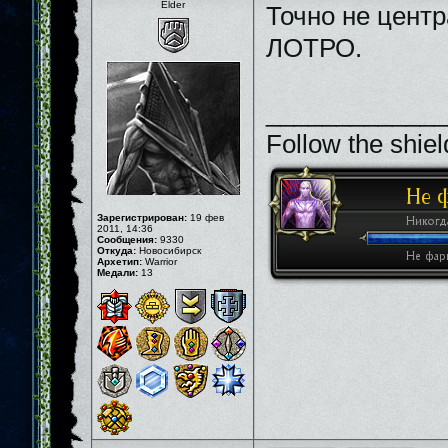
Elder
Точно не цент
ЛОТРО.
_____________
Follow the shiel
Зарегистрирован:
19 фев
2011, 14:36
Сообщения:
9330
Откуда:
Новосибирск
Архетип:
Warrior
Медали:
13