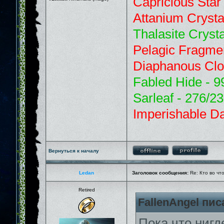
Capricious Star
Attanium Crysta
Thalasite Crysta
Pelagic Fragme
Diaphanous Clo
Fabled Hide - 9
Sarleaf - 276/2
Imperishable Da
Вернуться к началу
Ledan
Заголовок сообщения:
Re: Кто во чт
Retired
FallenAngel пис
Пока что нигд