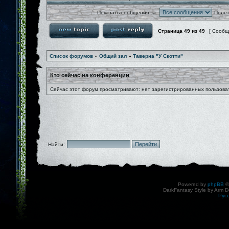
Показать сообщения за:
Поле 
Страница
49
из
49
[ Сообщ
Список форумов
»
Общий зал
»
Таверна "У Скотти"
Кто сейчас на конференции
Сейчас этот форум просматривают: нет зарегистрированных пользоват
Найти:
Powered by
phpBB
©
DarkFantasy Style by Arm D
Рус