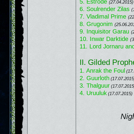
5. Estrode
(27.04.2015)
6. Soulrender Zilas
(
7. Vladimal Prime
(2
8. Grugonim
(25.06.20
9. Inquisitor Garau
(
10. Inwar Darktide
(
11. Lord Jornaru an
II. Gilded Prop
1. Anrak the Foul
(17
2. Guurloth
(17.07.2015
3. Thalguur
(17.07.2015
4. Uruuluk
(17.07.2015)
Nig