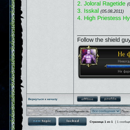
2. Joloral Ragetide
(
3. Isskal
(05.08.2011)
4. High Priestess Hy
________________
Follow the shield gu
Вернуться к началу
Показать сообщения за:
Поле 
Страница
1
из
1
[ 1 сообщ