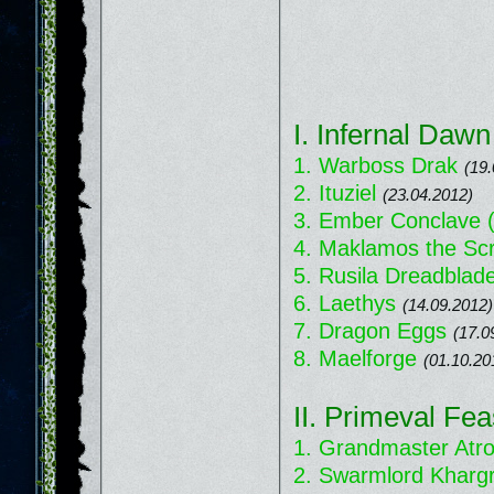
I. Infernal Dawn
1. Warboss Drak
(19
2. Ituziel
(23.04.2012)
3. Ember Conclave 
4. Maklamos the Sc
5. Rusila Dreadblad
6. Laethys
(14.09.2012)
7. Dragon Eggs
(17.0
8. Maelforge
(01.10.20
II. Primeval Fea
1. Grandmaster Atro
2. Swarmlord Kharg