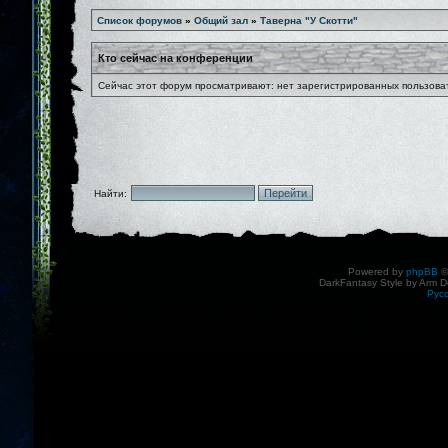
Список форумов
»
Общий зал
»
Таверна "У Скотти"
Кто сейчас на конференции
Сейчас этот форум просматривают: нет зарегистрированных пользоват
Найти:
Powered by
phpBB
©
DarkFantasy Style by Arm D
Рус