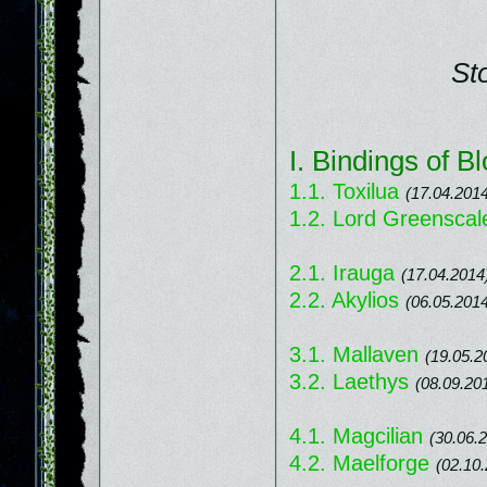
St
I. Bindings of B
1.1. Toxilua
(17.04.201
1.2. Lord Greenscal
2.1. Irauga
(17.04.2014
2.2. Akylios
(06.05.201
3.1. Mallaven
(19.05.2
3.2. Laethys
(08.09.20
4.1. Magcilian
(30.06.
4.2. Maelforge
(02.10