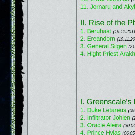
11. Jornaru and Akyl
II. Rise of the 
1. Beruhast
(19.11.201
2. Ereandorn
(19.11.20
3. General Silgen
(21
4. Hight Priest Arak
I. Greenscale's 
1. Duke Letareus
(09
2. Infiltrator Johlen
(
3. Oracle Aleira
(30.0
4. Prince Hylas
(06.05