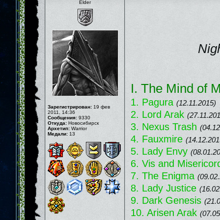
Elder
Nig
I. The Mind of
1. Pagura
(12.11.2015)
Зарегистрирован:
19 фев
2. Lord Arak
2011, 14:36
(27.11.20
Сообщения:
9330
Откуда:
Новосибирск
3. Nexus Trash
(04.12
Архетип:
Warrior
Медали:
13
4. Fauxmire
(14.12.201
5. Lady Envy
(08.01.2
6. Vis and Misericor
7. The Enigma
(09.02
8. Lady Justice
(16.02
9. Dark Genesis
(21.
10. Arisen Arak
(07.05