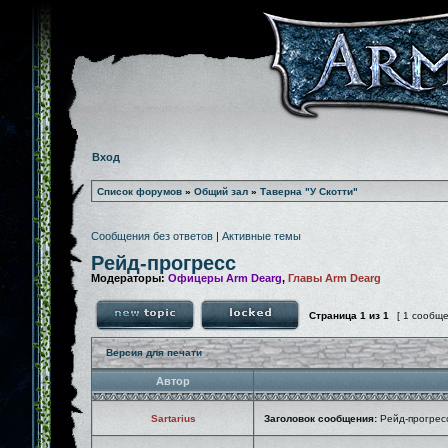
Вход
Список форумов
»
Общий зал
»
Таверна "У Скотти"
Сообщения без ответов
|
Активные темы
Рейд-прогресс
Модераторы:
Офицеры Arm Dearg
,
Главы Arm Dearg
Страница
1
из
1
[ 1 сообщ
Версия для печати
Автор
Sartarius
Заголовок сообщения:
Рейд-прогрес