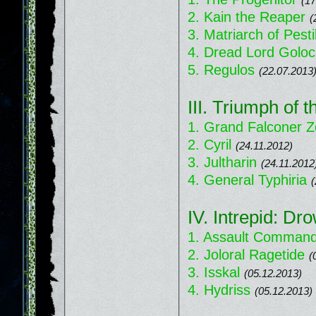
(17
2. Kain the Reaper
(
3. Matriarch of Pest
4. Dread Lord Golo
5. Regulos
(22.07.2013
III. Triumph of
1. Grand Falconer Z
2. Cyril
(24.11.2012)
3. Jultharin
(24.11.2012
4. General Typhiria
(
IV. Intrepid: Dr
1. Assault Command
2. Joloral Ragetide
(
3. Isskal
(05.12.2013)
4. Hydriss
(05.12.2013)