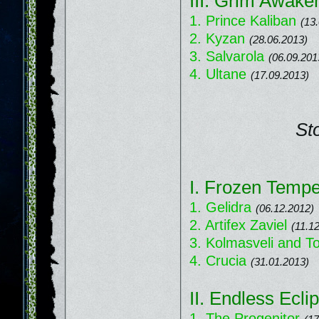
III. Grim Awake
1. Prince Kaliban
(13
2. Kyzan
(28.06.2013)
3. Salvarola
(06.09.201
4. Ultane
(17.09.2013)
St
I. Frozen Tempe
1. Gelidra
(06.12.2012)
2. Artifex Zaviel
(11.1
3. Kolmasveli and To
4. Crucia
(31.01.2013)
II. Endless Ecli
1. The Progenitor