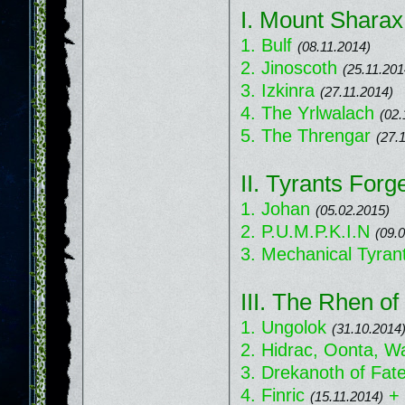
I. Mount Sharax
1. Bulf
(08.11.2014)
2. Jinoscoth
(25.11.201
3. Izkinra
(27.11.2014)
4. The Yrlwalach
(02.
5. The Threngar
(27.
II. Tyrants Forg
1. Johan
(05.02.2015)
2. P.U.M.P.K.I.N
(09.
3. Mechanical Tyran
III. The Rhen of
1. Ungolok
(31.10.2014
2. Hidrac, Oonta, W
3. Drekanoth of Fat
4. Finric
+
(15.11.2014)