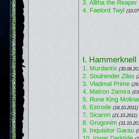
3. Alltha the Reaper
4. Faelord Twyl
(10.07
I. Hammerknell 
1. Murdantix
(30.08.20
2. Soulrender Zilas
(
3. Vladmal Prime
(29
4. Matron Zamira
(03
5. Rune King Molinar
6. Estrode
(18.10.2011)
7. Sicaron
(21.10.2011)
8. Grugonim
(31.10.20
9. Inquisitor Garau
(
10. Inwar Darktide
(