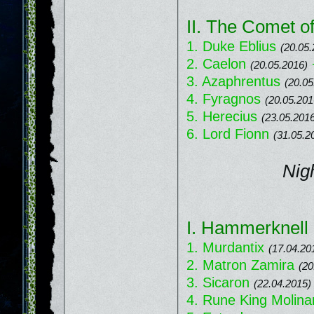
II. The Comet o
1. Duke Eblius
(20.05.
2. Caelon
(20.05.2016)
3. Azaphrentus
(20.05
4. Fyragnos
(20.05.201
5. Herecius
(23.05.201
6. Lord Fionn
(31.05.2
Nig
I. Hammerknell 
1. Murdantix
(17.04.20
2. Matron Zamira
(20
3. Sicaron
(22.04.2015)
4. Rune King Molina