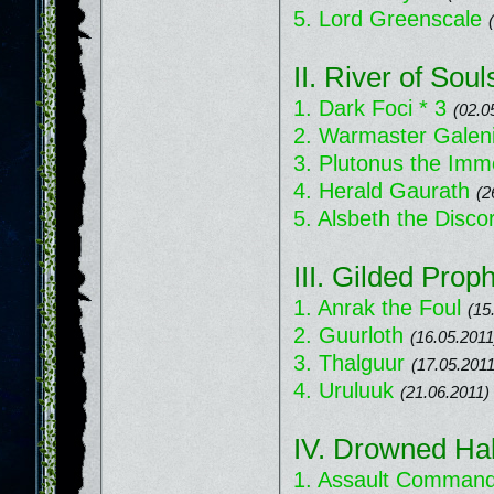
5. Lord Greenscale
II. River of Soul
1. Dark Foci * 3
(02.0
2. Warmaster Galeni
3. Plutonus the Imm
4. Herald Gaurath
(2
5. Alsbeth the Disco
III. Gilded Prop
1. Anrak the Foul
(15
2. Guurloth
(16.05.2011
3. Thalguur
(17.05.2011
4. Uruluuk
(21.06.2011)
IV. Drowned Hal
1. Assault Command