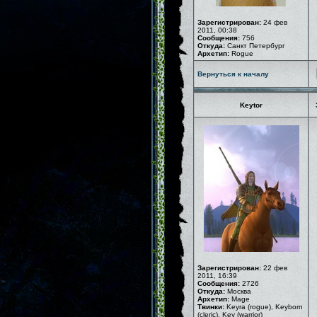
Зарегистрирован:
24 фев
2011, 00:38
Сообщения:
756
Откуда:
Санкт Петербург
Архетип:
Rogue
Вернуться к началу
Keytor
Зарегистрирован:
22 фев
2011, 16:39
Сообщения:
2726
Откуда:
Москва
Архетип:
Mage
Твинки:
Keyra (rogue), Keyborn
(cleric), Key (warrior)