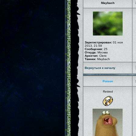
Maybach
Зарегистрирован:
01 ноя
2013, 21:59
Сообщения:
25
Откуда:
Москва
Архетип:
Cleric
Твинки:
Maybach
Вернуться к началу
Poison
Retired