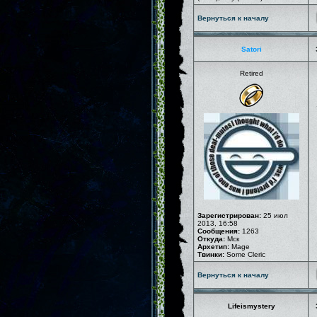
Вернуться к началу
Satori
Retired
Зарегистрирован:
25 июл
2013, 16:58
Сообщения:
1263
Откуда:
Мск
Архетип:
Mage
Твинки:
Some Cleric
Вернуться к началу
Lifeismystery