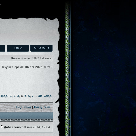
Часовой пояс: UTC + 4 часа
Текущее время: 06 авг 2026, 07:19
Пред.
1
,
2
,
3
,
4
,
5
,
6
,
7
...
49
След.
Пред. тема
|
След. тема
Добавлено:
23 янв 2014, 19:04