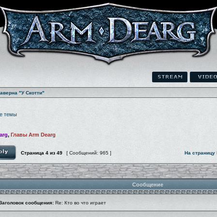
аверна "У Скотти"
е темы
arg
,
Главы Arm Dearg
Страница
4
из
49
[ Сообщений: 965 ]
На страницу
Сообщение
Заголовок сообщения:
Re: Кто во что играет