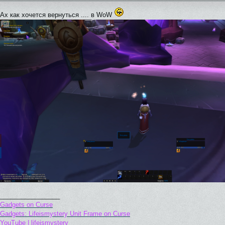
Ах как хочется вернуться .... в WoW
_________________
Gadgets on Curse
Gadgets: Lifeismystery Unit Frame on Curse
YouTube | lifeismystery