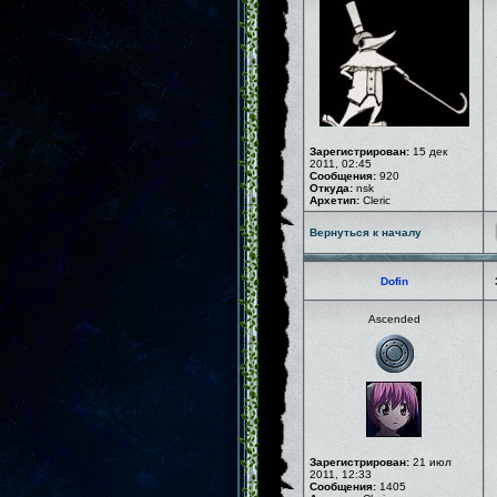
Зарегистрирован:
15 дек
2011, 02:45
Сообщения:
920
Откуда:
nsk
Архетип:
Cleric
Вернуться к началу
Dofin
Ascended
Зарегистрирован:
21 июл
2011, 12:33
Сообщения:
1405