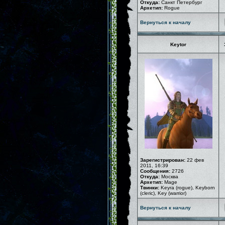
Откуда:
Санкт Петербург
Архетип:
Rogue
Вернуться к началу
Keytor
Зарегистрирован:
22 фев
2011, 16:39
Сообщения:
2726
Откуда:
Москва
Архетип:
Mage
Твинки:
Keyra (rogue), Keyborn
(cleric), Key (warrior)
Вернуться к началу