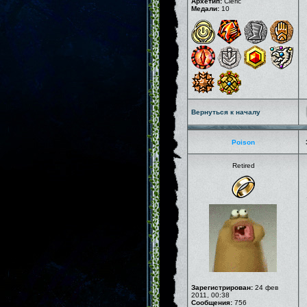
Архетип:
Cleric
Медали:
10
Вернуться к началу
Poison
Retired
Зарегистрирован:
24 фев
2011, 00:38
Сообщения:
756