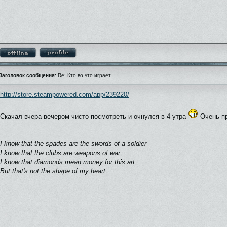
Заголовок сообщения:
Re: Кто во что играет
http://store.steampowered.com/app/239220/
Скачал вчера вечером чисто посмотреть и очнулся в 4 утра
Очень пр
_________________
I know that the spades are the swords of a soldier
I know that the clubs are weapons of war
I know that diamonds mean money for this art
But that's not the shape of my heart