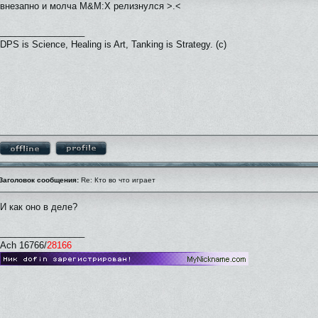
внезапно и молча M&M:X релизнулся >.<
_________________
DPS is Science, Healing is Art, Tanking is Strategy. (c)
Заголовок сообщения:
Re: Кто во что играет
И как оно в деле?
_________________
Ach 16766/
28166