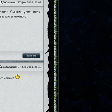
Добавлено:
27 фев 2014, 21:07
езней. Смысл - убить всех
т мало и можно с
Добавлено:
27 фев 2014, 21:42
сит клиент