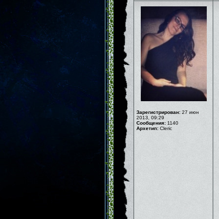
Зарегистрирован:
27 июн
2013, 09:29
Сообщения:
1140
Архетип:
Cleric