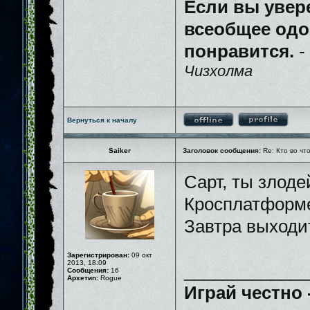
Если вы увер
всеобщее одо
понравится.
-
Чизхолма
Вернуться к началу
Saiker
Заголовок сообщения:
Re: Кто во чт
Сарт, ты злод
Кросплатформе
Завтра выходи
Зарегистрирован:
09 окт
2013, 18:09
_____________
Сообщения:
16
Архетип:
Rogue
Играй честно 