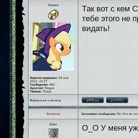
Retired
Так вот с кем 
тебе этого не 
видать!
Зарегистрирован:
24 ноя
2012, 22:27
Сообщения:
483
Архетип:
Rogue
Твинки:
Thaya
Вернуться к началу
Sartarius
Заголовок сообщения:
Re: Кто во чт
Elder
О_О У меня уж