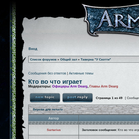
Вход
Список форумов
»
Общий зал
»
Таверна "У Скотти"
Сообщения без ответов
|
Активные темы
Кто во что играет
Модераторы:
Офицеры Arm Dearg
,
Главы Arm Dearg
Страница
1
из
49
[ Сообще
Версия для печати
Автор
Sartarius
Заголовок сообщения:
Кто во что иг