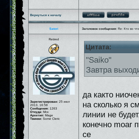
Вернуться к началу
Satori
Заголовок сообщения:
Re: Кто во чт
Retired
Цитата:
"Saiko"
Завтра выходи
да както ниочен
Зарегистрирован:
25 июл
на сколько я 
2013, 16:58
Сообщения:
1263
Откуда:
Мск
линии не будет
Архетип:
Mage
Твинки:
Some Cleric
конечно moar п
се