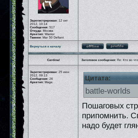
Зарегистрирован:
12 окт
2012, 10:14
Сообщения:
517
Откуда:
Москва
Архетип:
Warrior
Твинки:
Маг 50 Defiant
Вернуться к началу
Cardinal
Заголовок сообщения:
Re: Кто во чт
Зарегистрирован:
25 июн
2012, 09:13
Цитата:
Сообщения:
26
Архетип:
Mage
battle-worlds
Пошаговых стра
припомнить. Сп
надо будет гля