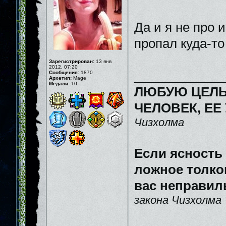
Да и я не про 
пропал куда-то 
Зарегистрирован:
13 янв
2012, 07:20
_____________
Сообщения:
1870
Архетип:
Mage
Медали:
10
ЛЮБУЮ ЦЕЛЬ
ЧЕЛОВЕК, ЕЕ
Чизхолма
Если ясность
ложное толков
вас неправил
закона Чизхолма