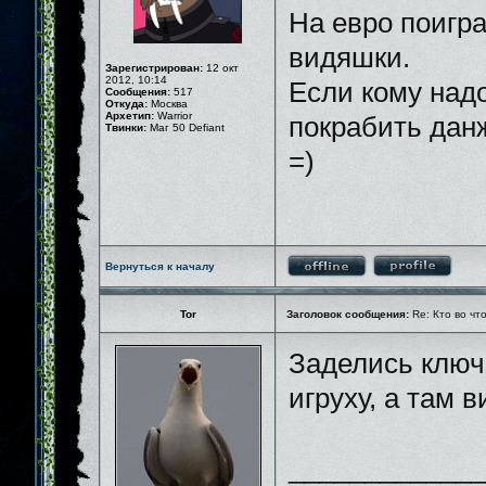
На евро поигра
видяшки.
Зарегистрирован:
12 окт
2012, 10:14
Если кому над
Сообщения:
517
Откуда:
Москва
Архетип:
Warrior
покрабить данж
Твинки:
Маг 50 Defiant
=)
Вернуться к началу
Tor
Заголовок сообщения:
Re: Кто во чт
Заделись клю
игруху, а там в
_____________