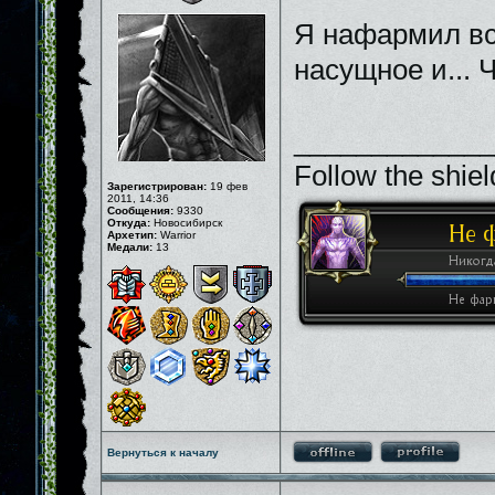
Я нафармил вс
насущное и... 
_____________
Follow the shiel
Зарегистрирован:
19 фев
2011, 14:36
Сообщения:
9330
Откуда:
Новосибирск
Архетип:
Warrior
Медали:
13
Вернуться к началу