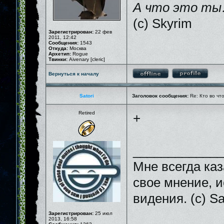
А что это ты
(c) Skyrim
Зарегистрирован:
22 фев
2011, 12:42
Сообщения:
1543
Откуда:
Москва
Архетип:
Rogue
Твинки:
Aivenary [cleric]
Вернуться к началу
Satori
Заголовок сообщения:
Re: Кто во чт
Retired
+
_____________
Мне всегда каз
свое мнение, и
видения. (с) Sa
Зарегистрирован:
25 июл
2013, 16:58