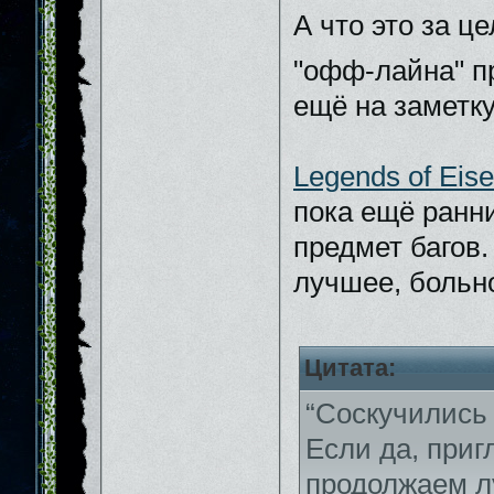
А что это за ц
"офф-лайна" п
ещё на заметку
Legends of Eis
пока ещё ранни
предмет багов.
лучшее, больн
Цитата:
“Соскучились
Если да, приг
продолжаем л