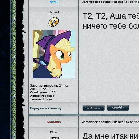
Arvel
Заголовок сообщения:
Re: Кто во чт
Retired
T2, T2, Аша те
ничего тебе бо
Зарегистрирован:
24 ноя
2012, 22:27
Сообщения:
483
Архетип:
Rogue
Твинки:
Thaya
Вернуться к началу
Sartarius
Заголовок сообщения:
Re: Кто во чт
Elder
Да мне итак ни