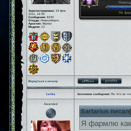
Зарегистрирован:
19 фев
2011, 14:36
Сообщения:
9330
Откуда:
Новосибирск
Архетип:
Warrior
Медали:
13
Вернуться к началу
Lerika
Заголовок сообщения:
Re: Кто во чт
Ascended
Sartarius писал(
Я фармлю как 