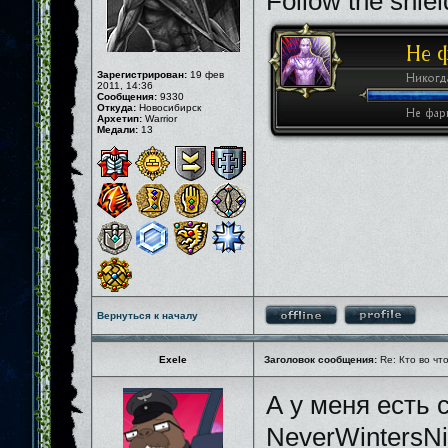
Follow the shiel
Зарегистрирован:
19 фев
2011, 14:36
Сообщения:
9330
Откуда:
Новосибирск
Архетип:
Warrior
Медали:
13
Вернуться к началу
Exele
Заголовок сообщения:
Re: Кто во чт
А у меня есть 
NeverWintersNi