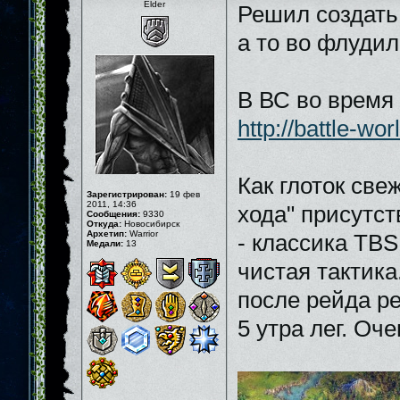
Elder
Решил создать
а то во флудил
В ВС во время
http://battle-wo
Как глоток све
Зарегистрирован:
19 фев
2011, 14:36
хода" присутств
Сообщения:
9330
Откуда:
Новосибирск
Архетип:
Warrior
- классика TBS
Медали:
13
чистая тактика
после рейда ре
5 утра лег. О