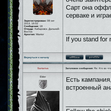
Сарт она оффл
серваке и игр
Зарегистрирован:
08 окт
2013, 16:02
Сообщения:
18
Откуда:
Хабаровск. Дальний-
_____________
Восток
Архетип:
Warrior
If you stand for 
Вернуться к началу
Sartarius
Заголовок сообщения:
Re: Кто во чт
Elder
Есть кампания,
встроенный ана
_____________