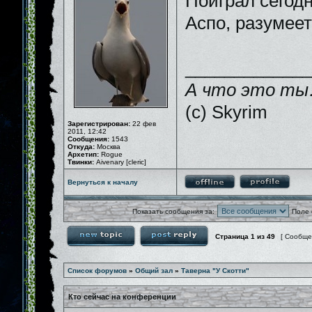
Поиграл сегодн
Аспо, разумеет
_____________
А что это ты
(c) Skyrim
Зарегистрирован:
22 фев
2011, 12:42
Сообщения:
1543
Откуда:
Москва
Архетип:
Rogue
Твинки:
Aivenary [cleric]
Вернуться к началу
Показать сообщения за:
Поле 
Страница
1
из
49
[ Сообще
Список форумов
»
Общий зал
»
Таверна "У Скотти"
Кто сейчас на конференции