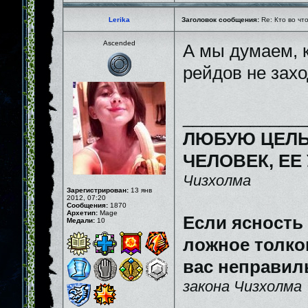
Lerika
Заголовок сообщения:
Re: Кто во чт
Ascended
А мы думаем, к
рейдов не зах
_____________
ЛЮБУЮ ЦЕЛЬ
ЧЕЛОВЕК, ЕЕ
Чизхолма
Зарегистрирован:
13 янв
2012, 07:20
Сообщения:
1870
Архетип:
Mage
Если ясность
Медали:
10
ложное толков
вас неправил
закона Чизхолма