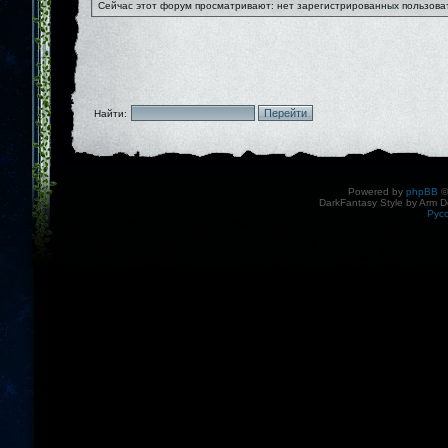
Сейчас этот форум просматривают: нет зарегистрированных пользоват
Найти:
Powered by
phpBB
©
DarkFantasy Style by Arm D
Рус