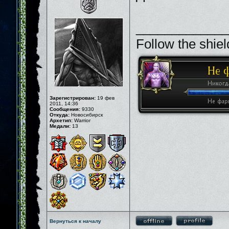
_____________
Follow the shiel
Зарегистрирован:
19 фев
2011, 14:36
Сообщения:
9330
Откуда:
Новосибирск
Архетип:
Warrior
Медали:
13
Вернуться к началу