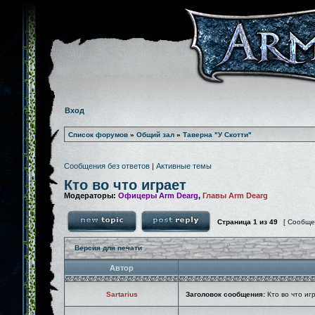
Вход
Список форумов
»
Общий зал
»
Таверна "У Скотти"
Сообщения без ответов
|
Активные темы
Кто во что играет
Модераторы:
Офицеры Arm Dearg
,
Главы Arm Dearg
Страница
1
из
49
[ Сообще
Версия для печати
Автор
Sartarius
Заголовок сообщения:
Кто во что иг