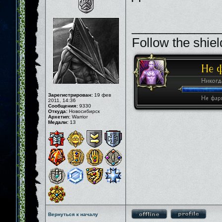
_____________
Follow the shiel
Зарегистрирован:
19 фев
2011, 14:36
Сообщения:
9330
Откуда:
Новосибирск
Архетип:
Warrior
Медали:
13
Вернуться к началу