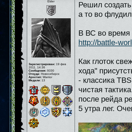
Elder
Решил создать
а то во флудил
В ВС во время
http://battle-wo
Как глоток све
Зарегистрирован:
19 фев
2011, 14:36
хода" присутств
Сообщения:
9330
Откуда:
Новосибирск
Архетип:
Warrior
- классика TBS
Медали:
13
чистая тактика
после рейда ре
5 утра лег. О