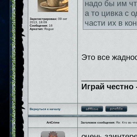
надо бы им чт
а то цивка с 
Зарегистрирован:
09 окт
части их в ко
2013, 18:09
Сообщения:
16
Архетип:
Rogue
Это все жадно
_____________
Играй честно 
Вернуться к началу
ArtCrime
Заголовок сообщения:
Re: Кто во чт
очень заинтере