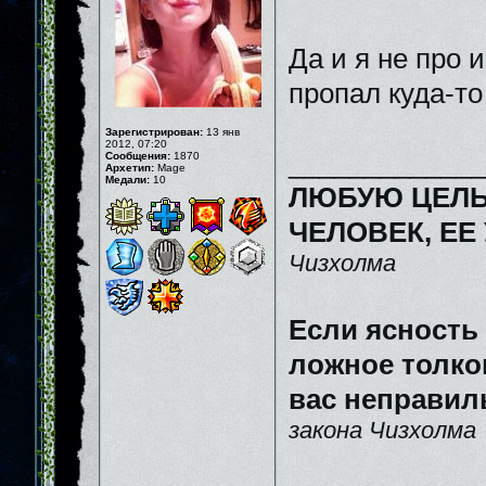
Да и я не про 
пропал куда-то 
Зарегистрирован:
13 янв
2012, 07:20
_____________
Сообщения:
1870
Архетип:
Mage
Медали:
10
ЛЮБУЮ ЦЕЛЬ
ЧЕЛОВЕК, ЕЕ
Чизхолма
Если ясность
ложное толков
вас неправил
закона Чизхолма