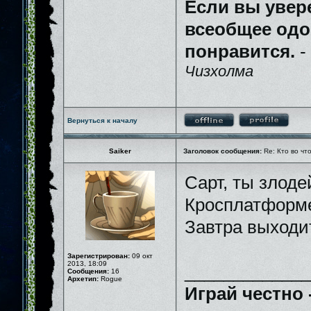
Если вы увер
всеобщее одо
понравится.
-
Чизхолма
Вернуться к началу
Saiker
Заголовок сообщения:
Re: Кто во чт
Сарт, ты злод
Кросплатформе
Завтра выходи
Зарегистрирован:
09 окт
2013, 18:09
_____________
Сообщения:
16
Архетип:
Rogue
Играй честно 