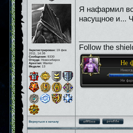
Я нафармил вс
насущное и... 
_____________
Follow the shiel
Зарегистрирован:
19 фев
2011, 14:36
Сообщения:
9330
Откуда:
Новосибирск
Архетип:
Warrior
Медали:
13
Вернуться к началу