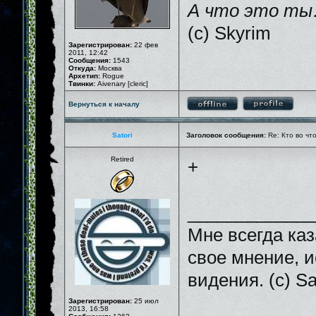
А что это ты
(c) Skyrim
Зарегистрирован:
22 фев
2011, 12:42
Сообщения:
1543
Откуда:
Москва
Архетип:
Rogue
Твинки:
Aivenary [cleric]
Вернуться к началу
Satori
Заголовок сообщения:
Re: Кто во чт
Retired
+
_____________
Мне всегда каз
свое мнение, и
видения. (с) Sa
Зарегистрирован:
25 июл
2013, 16:58