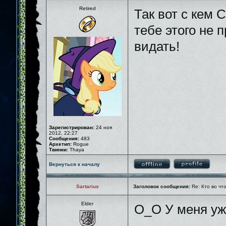
Retired
Так вот с кем 
тебе этого не 
видать!
Зарегистрирован:
24 ноя
2012, 22:27
Сообщения:
483
Архетип:
Rogue
Твинки:
Thaya
Вернуться к началу
Sartarius
Заголовок сообщения:
Re: Кто во чт
Elder
О_О У меня уж