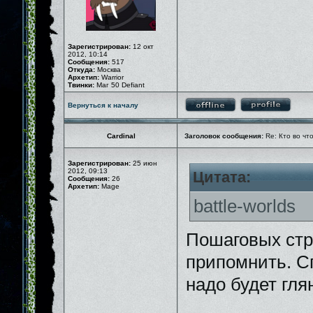
Зарегистрирован:
12 окт
2012, 10:14
Сообщения:
517
Откуда:
Москва
Архетип:
Warrior
Твинки:
Маг 50 Defiant
Вернуться к началу
Cardinal
Заголовок сообщения:
Re: Кто во чт
Зарегистрирован:
25 июн
2012, 09:13
Цитата:
Сообщения:
26
Архетип:
Mage
battle-worlds
Пошаговых стра
припомнить. Сп
надо будет гля