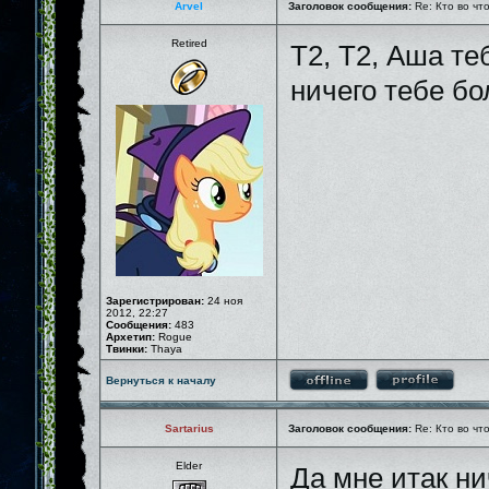
Arvel
Заголовок сообщения:
Re: Кто во чт
Retired
T2, T2, Аша те
ничего тебе бо
Зарегистрирован:
24 ноя
2012, 22:27
Сообщения:
483
Архетип:
Rogue
Твинки:
Thaya
Вернуться к началу
Sartarius
Заголовок сообщения:
Re: Кто во чт
Elder
Да мне итак ни