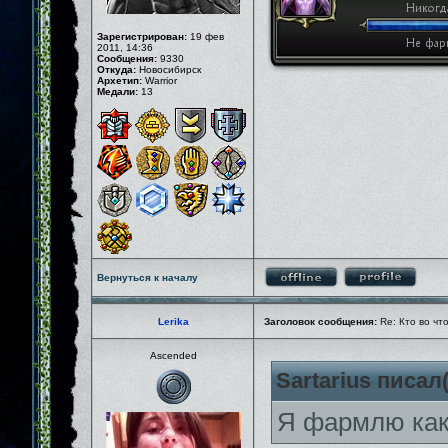
Зарегистрирован:
19 фев
2011, 14:36
Сообщения:
9330
Откуда:
Новосибирск
Архетип:
Warrior
Медали:
13
Вернуться к началу
Lerika
Заголовок сообщения:
Re: Кто во чт
Ascended
Sartarius писал(
Я фармлю как 