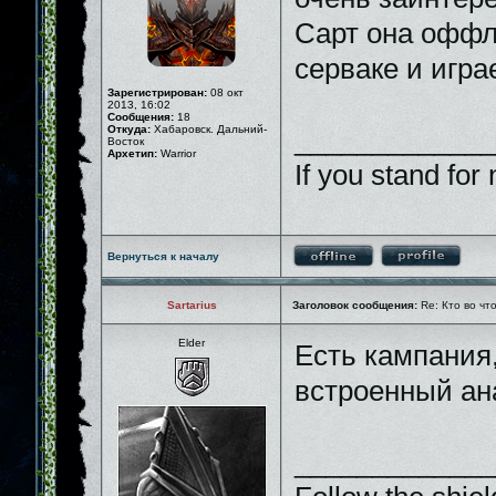
Сарт она оффл
серваке и игр
Зарегистрирован:
08 окт
2013, 16:02
Сообщения:
18
Откуда:
Хабаровск. Дальний-
_____________
Восток
Архетип:
Warrior
If you stand for 
Вернуться к началу
Sartarius
Заголовок сообщения:
Re: Кто во чт
Elder
Есть кампания,
встроенный ана
_____________