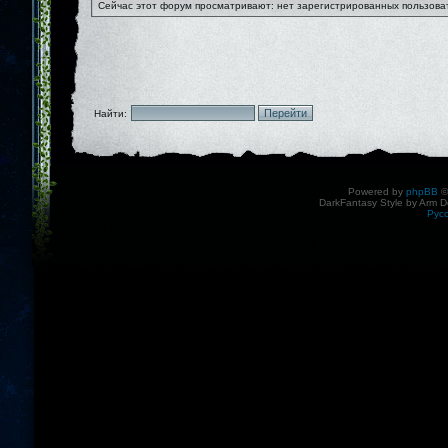
Сейчас этот форум просматривают: нет зарегистрированных пользоват
Найти:
Powered by
phpBB
©
DarkFantasy Style by Arm D
Рус