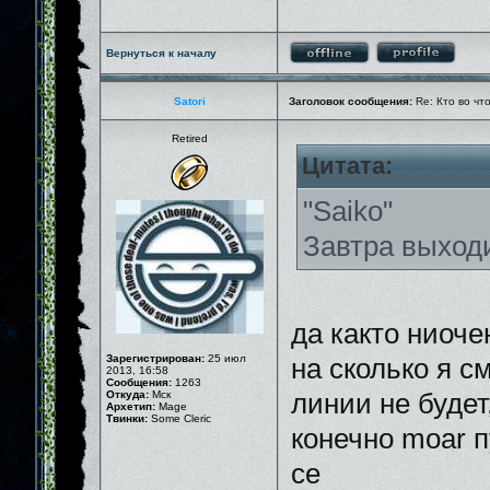
Вернуться к началу
Satori
Заголовок сообщения:
Re: Кто во чт
Retired
Цитата:
"Saiko"
Завтра выходи
да както ниочен
Зарегистрирован:
25 июл
на сколько я 
2013, 16:58
Сообщения:
1263
Откуда:
Мск
линии не будет
Архетип:
Mage
Твинки:
Some Cleric
конечно moar п
се