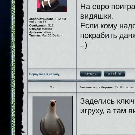
На евро поигра
видяшки.
Зарегистрирован:
12 окт
2012, 10:14
Если кому над
Сообщения:
517
Откуда:
Москва
Архетип:
Warrior
покрабить данж
Твинки:
Маг 50 Defiant
=)
Вернуться к началу
Tor
Заголовок сообщения:
Re: Кто во чт
Заделись клю
игруху, а там в
_____________