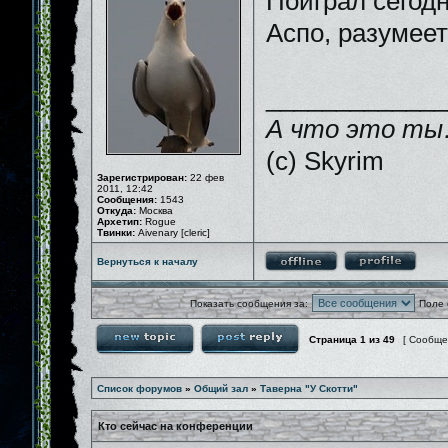
Поиграл сегодн
Аспо, разумеет
_____________
А что это ты
(c) Skyrim
Зарегистрирован:
22 фев
2011, 12:42
Сообщения:
1543
Откуда:
Москва
Архетип:
Rogue
Твинки:
Aivenary [cleric]
Вернуться к началу
Показать сообщения за:
Поле 
Страница
1
из
49
[ Сообще
Список форумов
»
Общий зал
»
Таверна "У Скотти"
Кто сейчас на конференции