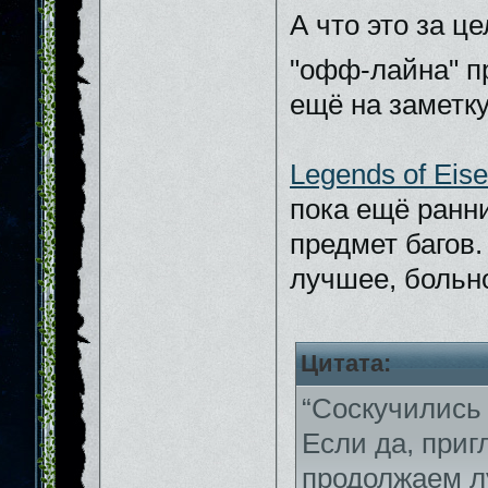
А что это за ц
"офф-лайна" п
ещё на заметку
Legends of Eis
пока ещё ранни
предмет багов.
лучшее, больн
Цитата:
“Соскучились
Если да, приг
продолжаем л