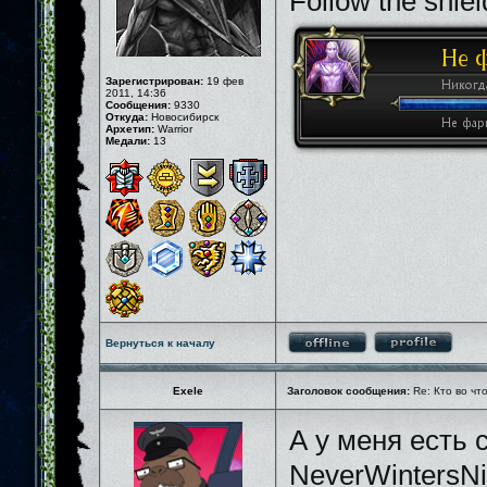
Follow the shiel
Зарегистрирован:
19 фев
2011, 14:36
Сообщения:
9330
Откуда:
Новосибирск
Архетип:
Warrior
Медали:
13
Вернуться к началу
Exele
Заголовок сообщения:
Re: Кто во чт
А у меня есть 
NeverWintersNi