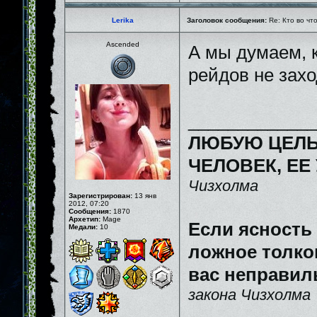
Lerika
Заголовок сообщения:
Re: Кто во чт
Ascended
А мы думаем, к
рейдов не зах
_____________
ЛЮБУЮ ЦЕЛЬ
ЧЕЛОВЕК, ЕЕ
Чизхолма
Зарегистрирован:
13 янв
2012, 07:20
Сообщения:
1870
Архетип:
Mage
Если ясность
Медали:
10
ложное толков
вас неправил
закона Чизхолма