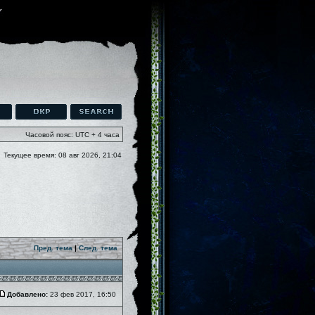
Часовой пояс: UTC + 4 часа
Текущее время: 08 авг 2026, 21:04
Пред. тема
|
След. тема
Добавлено:
23 фев 2017, 16:50