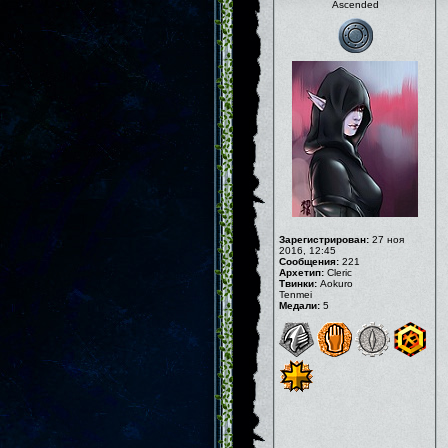
Ascended
Зарегистрирован:
27 ноя
2016, 12:45
Сообщения:
221
Архетип:
Cleric
Твинки:
Aokuro
Tenmei
Медали:
5