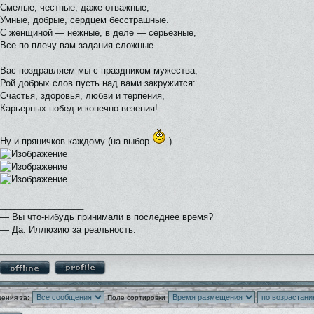
Смелые, честные, даже отважные,
Умные, добрые, сердцем бесстрашные.
С женщиной — нежные, в деле — серьезные,
Все по плечу вам задания сложные.
Вас поздравляем мы с праздником мужества,
Рой добрых слов пусть над вами закружится:
Счастья, здоровья, любви и терпения,
Карьерных побед и конечно везения!
Ну и пряничков каждому (на выбор
)
_________________
— Вы что-нибудь принимали в последнее время?
— Да. Иллюзию за реальность.
ения за:
Поле сортировки