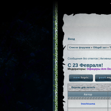
Вход
Список форумов
»
Общий зал
»
Т
Сообщения без ответов
|
Активны
С 23 Февраля!
Модераторы:
Офицеры Arm De
Версия для печати
Автор
Inochisama