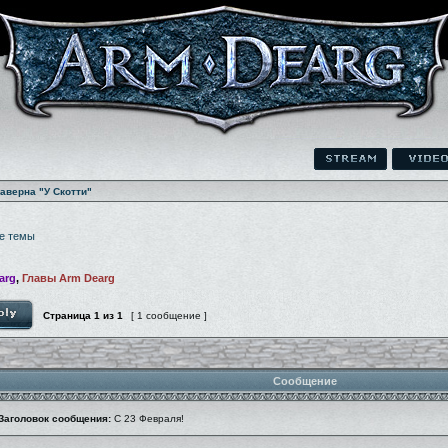
аверна "У Скотти"
е темы
arg
,
Главы Arm Dearg
Страница
1
из
1
[ 1 сообщение ]
Сообщение
Заголовок сообщения:
С 23 Февраля!