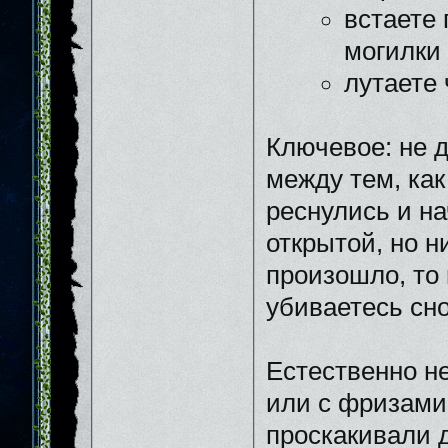
встаете 
могилки
лутаете 
Ключевое: не д
между тем, как
реснулись и на
открытой, но н
произошло, то 
убиваетесь сно
Естественно н
или с фризами
проскакивали д