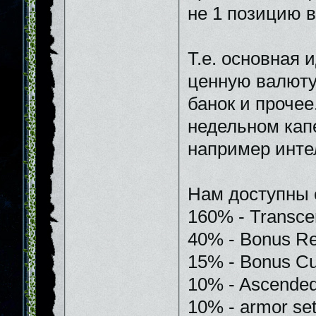
не 1 позицию в
Т.е. основная 
ценную валюту
банок и прочее
недельном кап
например инте
Нам доступны 
160% - Transce
40% - Bonus Re
15% - Bonus Cur
10% - Ascended
10% - armor se