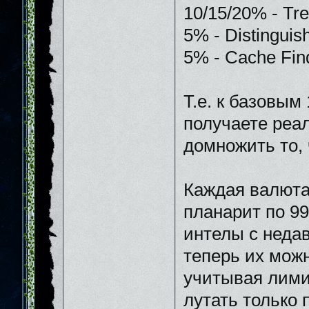
10/15/20% - Tre
5% - Distinguish
5% - Cache Find
Т.е. к базовым
получаете реа
домножить то, 
Каждая валюта 
планарит по 99
интелы с недав
теперь их можн
учитывая лимит
лутать только 