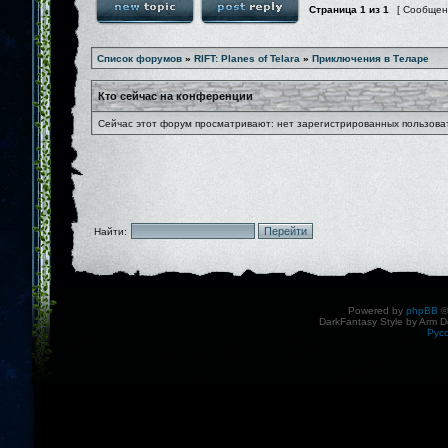
Страница
1
из
1
[ Сообщен
Список форумов
»
RIFT: Planes of Telara
»
Приключения в Теларе
Кто сейчас на конференции
Сейчас этот форум просматривают: нет зарегистрированных пользоват
Найти:
Powered by
phpBB
©
DarkFantasy Style by Arm D
Рус