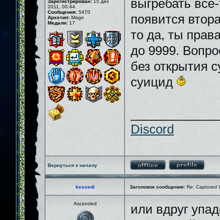
выгребать все-
Зарегистрирован:
15 дек
2011, 00:44
Сообщения:
5470
появится втора
Архетип:
Mage
Медали:
17
то да, ты прав
до 9999. Вопро
без открытия с
суицид
_____________
Discord
Вернуться к началу
kessedi
Заголовок сообщения:
Re: Captured I
Ascended
или вдруг упад