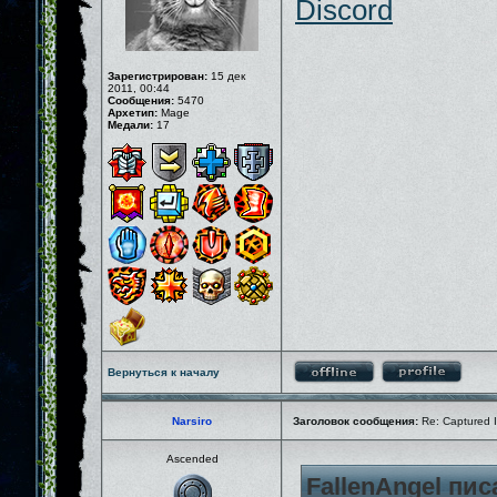
Discord
Зарегистрирован:
15 дек
2011, 00:44
Сообщения:
5470
Архетип:
Mage
Медали:
17
Вернуться к началу
Narsiro
Заголовок сообщения:
Re: Captured I
Ascended
FallenAngel пис