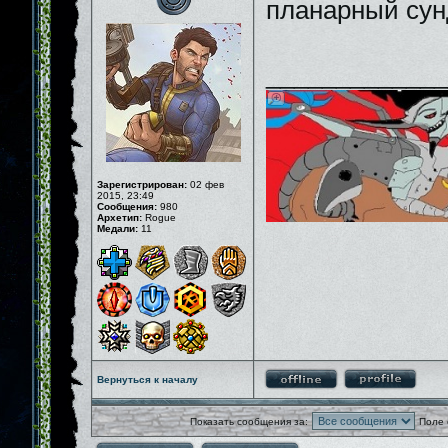
планарный сун
_____________
Зарегистрирован:
02 фев
2015, 23:49
Сообщения:
980
Архетип:
Rogue
Медали:
11
Вернуться к началу
Показать сообщения за:
Поле 