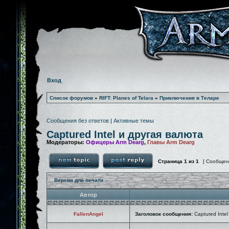
Вход
Список форумов
»
RIFT: Planes of Telara
»
Приключения в Теларе
Сообщения без ответов
|
Активные темы
Captured Intel и другая валюта
Модераторы:
Офицеры Arm Dearg
,
Главы Arm Dearg
Страница
1
из
1
[ Сообщен
Версия для печати
Автор
FallenAngel
Заголовок сообщения:
Captured Intel