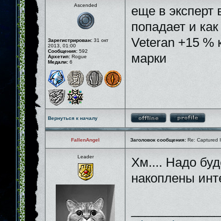
Ascended
еще в эксперт 
попадает и как
Veteran +15 % 
Зарегистрирован:
31 окт
2013, 01:00
Сообщения:
592
марки
Архетип:
Rogue
Медали:
6
Вернуться к началу
FallenAngel
Заголовок сообщения:
Re: Captured I
Leader
Хм.... Надо бу
накоплены ин
_____________