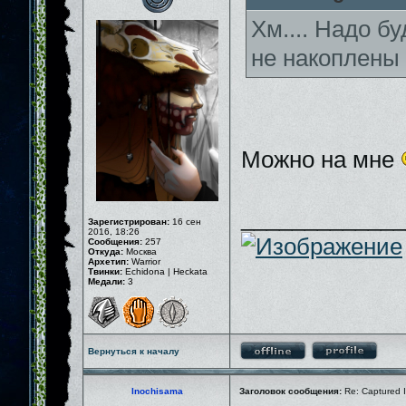
Хм.... Надо бу
не накоплены
Можно на мне
_____________
Зарегистрирован:
16 сен
2016, 18:26
Сообщения:
257
Откуда:
Москва
Архетип:
Warrior
Твинки:
Echidona | Heckata
Медали:
3
Вернуться к началу
Inochisama
Заголовок сообщения:
Re: Captured I