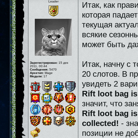
Leader
Итак, как пра
которая падает
текущая актуал
всякие сезонны
может быть да
Итак, начну с 
Зарегистрирован:
15 дек
2011, 00:44
Сообщения:
5470
20 слотов. В п
Архетип:
Mage
Медали:
17
увидеть 2 вар
Rift loot bag is
значит, что за
Rift loot bag is
collected!
- зн
позиции не доб