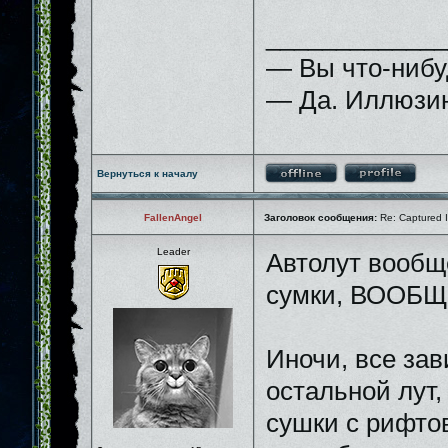
_____________
— Вы что-нибу
— Да. Иллюзию
Вернуться к началу
FallenAngel
Заголовок сообщения:
Re: Captured I
Leader
Автолут вообщ
сумки, ВООБЩ
Иночи, все зав
остальной лут,
сушки с рифтов