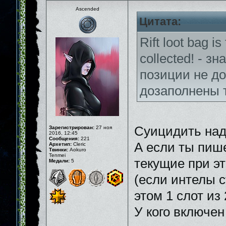
Ascended
Цитата:
Rift loot bag is
collected! - з
позиции не до
дозаполнены 
Суицидить над
Зарегистрирован:
27 ноя
2016, 12:45
Сообщения:
221
А если ты пиш
Архетип:
Cleric
Твинки:
Aokuro
Tenmei
текущие при э
Медали:
5
(если интелы с
этом 1 слот из
У кого включен