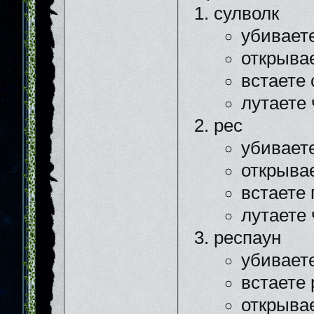
сулволк
убивает
открыва
встаете
лутаете 
рес
убивает
открыва
встаете 
лутаете 
респаун
убивает
встаете
открыва