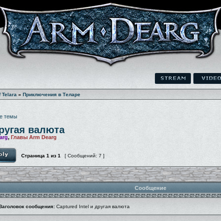
f Telara
»
Приключения в Теларе
е темы
другая валюта
arg
,
Главы Arm Dearg
Страница
1
из
1
[ Сообщений: 7 ]
Сообщение
Заголовок сообщения:
Captured Intel и другая валюта