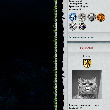
2013, 01:00
Сообщения:
592
Архетип:
Rogue
Медали:
6
Вернуться к началу
FallenAngel
Leader
Зарегистрирован:
15 дек
2011, 00:44