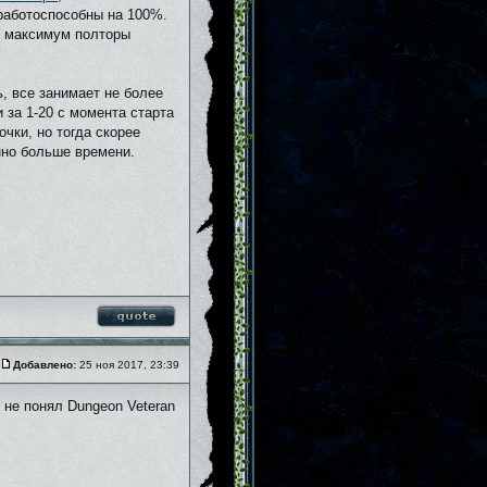
 работоспособны на 100%.
ть максимум полторы
ь, все занимает не более
 за 1-20 с момента старта
очки, но тогда скорее
нно больше времени.
Добавлено:
25 ноя 2017, 23:39
я не понял Dungeon Veteran