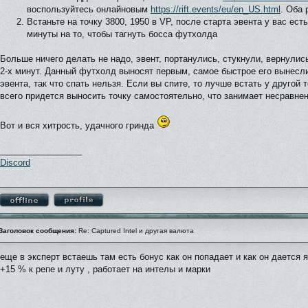
воспользуйтесь онлайновым
https://rift.events/eu/en_US.html
. Оба
Встаньте на точку 3800, 1950 в VP, после старта эвента у вас ес
минуты на то, чтобы тагнуть босса футхолда
Больше ничего делать не надо, эвент, портанулись, стукнули, вернулис
2-х минут. Данный футхолд выносят первым, самое быстрое его вынесли
эвента, так что спать нельзя. Если вы спите, то лучше встать у другой т
всего придется выносить точку самостоятельно, что занимает несравне
Вот и вся хитрость, удачного гринда
_________________
Discord
Заголовок сообщения:
Re: Captured Intel и другая валюта
еще в эксперт встаешь там есть бонус как он попадает и как он дается 
+15 % к репе и луту , работает на интелы и марки