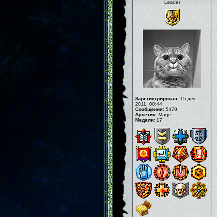
Leader
Зарегистрирован:
15 дек
2011, 00:44
Сообщения:
5470
Архетип:
Mage
Медали:
17