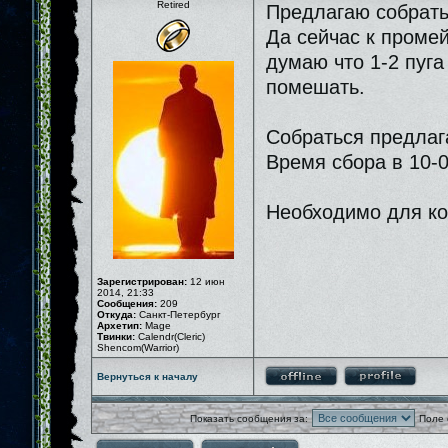
Retired
Предлагаю собратьс
Да сейчас к промей
думаю что 1-2 пуга
помешать.
Собраться предлага
Время сбора в 10-0
Необходимо для ко
Зарегистрирован:
12 июн
2014, 21:33
Сообщения:
209
Откуда:
Санкт-Петербург
Архетип:
Mage
Твинки:
Calendr(Cleric)
Shencom(Warrior)
Вернуться к началу
Показать сообщения за:
Поле 