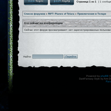
Страница
1
из
1
[ 1 сообщ
Список форумов
»
RIFT: Planes of Telara
»
Приключения в Теларе
Кто сейчас на конференции
Сейчас этот форум просматривают: нет зарегистрированных пользоват
Найти:
Powered by
phpBB
©
DarkFantasy Style by Arm D
Рус