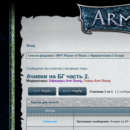
Вход
Список форумов
»
RIFT: Planes of Telara
»
Приключения в Теларе
Сообщения без ответов
|
Активные темы
Ачивки на БГ часть 2.
Модераторы:
Офицеры Arm Dearg
,
Главы Arm Dearg
Страница
1
из
1
[ 1 сообщ
Версия для печати
Автор
turbocom
Заголовок сообщения:
Ачивки на БГ 