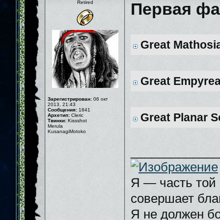
Retired
Первая фа
Great Mathosia
Great Empyrea
Зарегистрирован:
06 окт
2013, 21:43
Сообщения:
1841
Great Planar S
Архетип:
Cleric
Твинки:
Kissshot
Merula
KusanagiMotoko
_____________
Я — часть той 
совершает бла
Я не должен бо