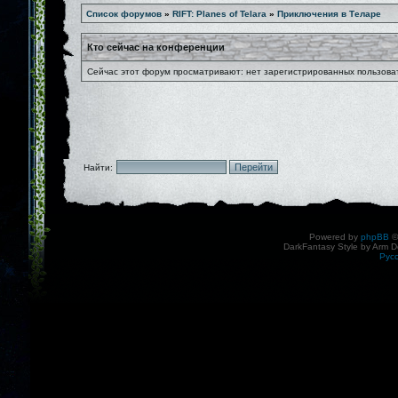
Список форумов
»
RIFT: Planes of Telara
»
Приключения в Теларе
Кто сейчас на конференции
Сейчас этот форум просматривают: нет зарегистрированных пользоват
Найти:
Powered by
phpBB
©
DarkFantasy Style by Arm D
Рус