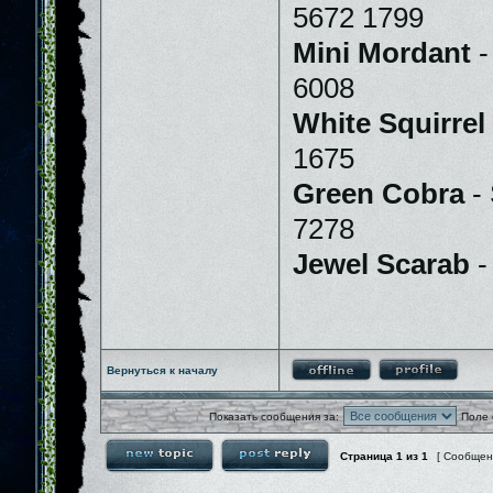
5672 1799
Mini Mordant
-
6008
White Squirrel
1675
Green Cobra
- 
7278
Jewel Scarab
-
Вернуться к началу
Показать сообщения за:
Поле 
Страница
1
из
1
[ Сообщен