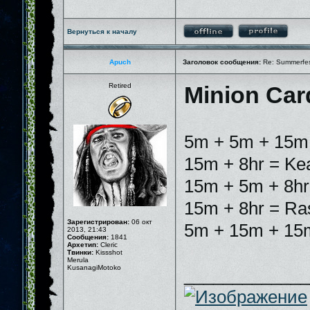
Вернуться к началу
Apuch
Заголовок сообщения:
Re: Summerfe
Retired
Minion Car
5m + 5m + 15m +
15m + 8hr = Kea
15m + 5m + 8hr 
15m + 8hr = Rash
Зарегистрирован:
06 окт
5m + 15m + 15m
2013, 21:43
Сообщения:
1841
Архетип:
Cleric
Твинки:
Kissshot
Merula
KusanagiMotoko
_____________