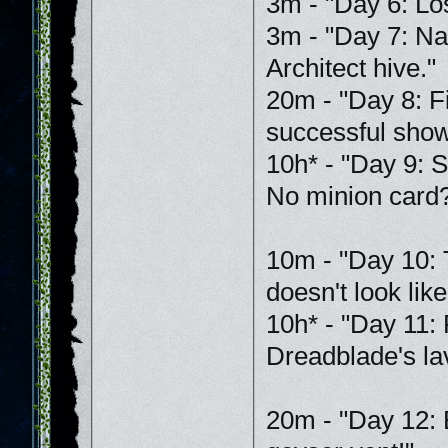
3m - "Day 6: Lo
3m - "Day 7: Na
Architect hive."
20m - "Day 8: F
successful show
10h* - "Day 9: 
No minion card
10m - "Day 10: 
doesn't look like
10h* - "Day 11:
Dreadblade's lav
20m - "Day 12: 