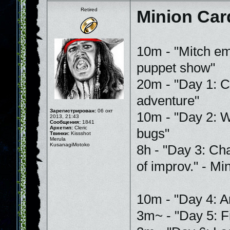
Retired
Minion Car
10m - "Mitch em
puppet show"
20m - "Day 1: C
adventure"
Зарегистрирован:
06 окт
10m - "Day 2: 
2013, 21:43
Сообщения:
1841
Архетип:
Cleric
bugs"
Твинки:
Kissshot
Merula
KusanagiMotoko
8h - "Day 3: Ch
of improv." - Mi
10m - "Day 4: A
3m~ - "Day 5: Fi