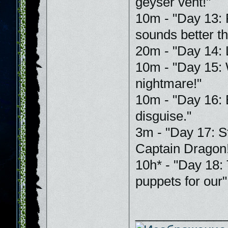
geyser vent!"
10m - "Day 13: 
sounds better t
20m - "Day 14: L
10m - "Day 15: 
nightmare!"
10m - "Day 16: 
disguise."
3m - "Day 17: St
Captain Dragon
10h* - "Day 18: 
puppets for our"
_____________