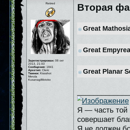
Retired
Вторая фа
Great Mathosia
Great Empyrea
Зарегистрирован:
06 окт
2013, 21:43
Сообщения:
1841
Great Planar S
Архетип:
Cleric
Твинки:
Kissshot
Merula
KusanagiMotoko
_____________
Я — часть той 
совершает бла
Я не должен бо