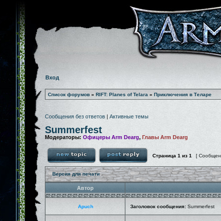
Вход
Список форумов
»
RIFT: Planes of Telara
»
Приключения в Теларе
Сообщения без ответов
|
Активные темы
Summerfest
Модераторы:
Офицеры Arm Dearg
,
Главы Arm Dearg
Страница
1
из
1
[ Сообщен
Версия для печати
Автор
Apuch
Заголовок сообщения:
Summerfest