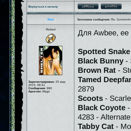
Вернуться к началу
Shel
Заголовок сообщения:
Re: Summerfe
Retired
Для Awbee, ее 
Spotted Snake
Black Bunny
- 
Brown Rat
- St
Tamed Deepfa
Зарегистрирован:
25 мар
2015, 08:41
2879
Сообщения:
880
Архетип:
Mage
Scoots
- Scarle
Black Coyote
-
4283 - Alternat
Tabby Cat
- Mo