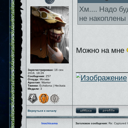
Хм.... Надо бу
не накоплены
Можно на мне
_____________
Зарегистрирован:
16 сен
2016, 18:26
Сообщения:
257
Откуда:
Москва
Архетип:
Warrior
Твинки:
Echidona | Heckata
Медали:
3
Вернуться к началу
Inochisama
Заголовок сообщения:
Re: Captured I