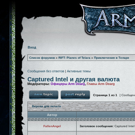
Вход
Список форумов
»
RIFT: Planes of Telara
»
Приключения в Теларе
Сообщения без ответов
|
Активные темы
Captured Intel и другая валюта
Модераторы:
Офицеры Arm Dearg
,
Главы Arm Dearg
Страница
1
из
1
[ Сообщен
Версия для печати
Автор
FallenAngel
Заголовок сообщения:
Captured Intel