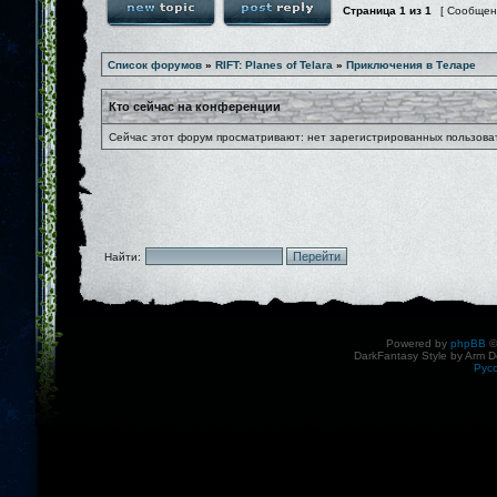
Страница
1
из
1
[ Сообщен
Список форумов
»
RIFT: Planes of Telara
»
Приключения в Теларе
Кто сейчас на конференции
Сейчас этот форум просматривают: нет зарегистрированных пользоват
Найти:
Powered by
phpBB
©
DarkFantasy Style by Arm D
Рус