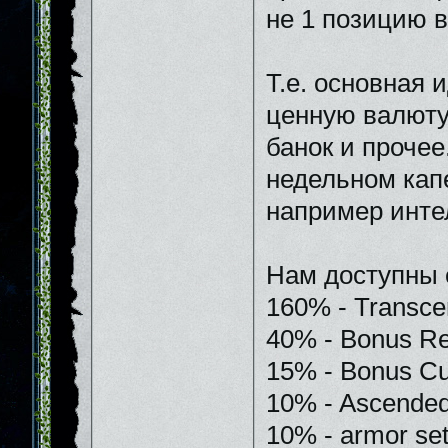
не 1 позицию в
Т.е. основная 
ценную валюту
банок и прочее
недельном кап
например инте
Нам доступны 
160% - Transce
40% - Bonus Re
15% - Bonus Cur
10% - Ascended
10% - armor se