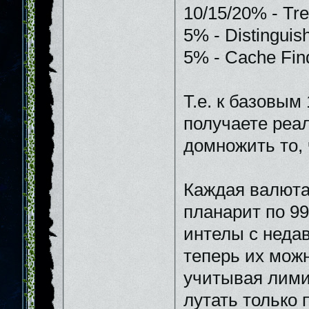
10/15/20% - Tre
5% - Distinguish
5% - Cache Find
Т.е. к базовым
получаете реа
домножить то, 
Каждая валюта 
планарит по 99
интелы с недав
теперь их можн
учитывая лимит
лутать только 