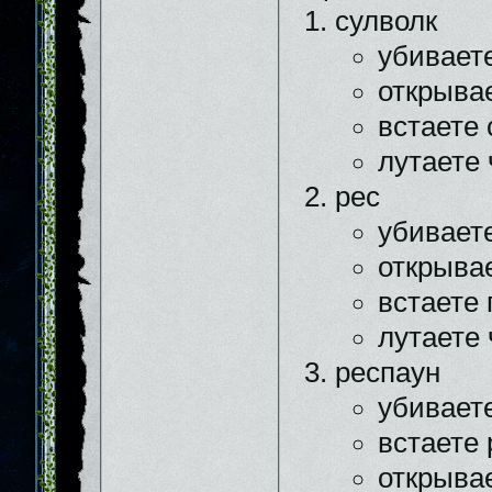
сулволк
убивает
открыва
встаете
лутаете 
рес
убивает
открыва
встаете 
лутаете 
респаун
убивает
встаете
открыва