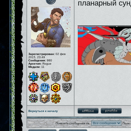
планарный сун
_____________
Зарегистрирован:
02 фев
2015, 23:49
Сообщения:
980
Архетип:
Rogue
Медали:
11
Вернуться к началу
Показать сообщения за:
Поле 