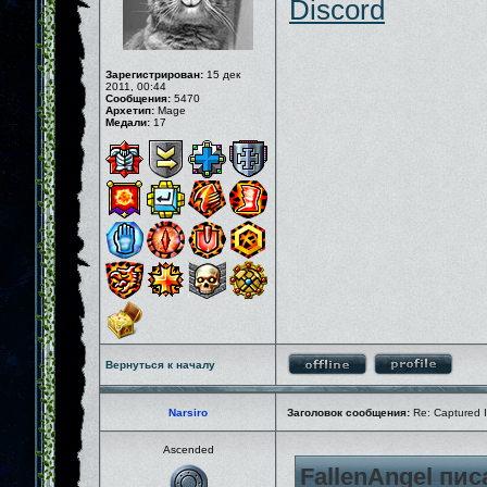
Discord
Зарегистрирован:
15 дек
2011, 00:44
Сообщения:
5470
Архетип:
Mage
Медали:
17
Вернуться к началу
Narsiro
Заголовок сообщения:
Re: Captured I
Ascended
FallenAngel пис