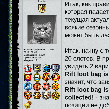
Leader
Итак, как пра
которая падает
текущая актуал
всякие сезонны
может быть да
Итак, начну с 
Зарегистрирован:
15 дек
2011, 00:44
Сообщения:
5470
20 слотов. В п
Архетип:
Mage
Медали:
17
увидеть 2 вар
Rift loot bag is
значит, что за
Rift loot bag is
collected!
- зн
позиции не доб