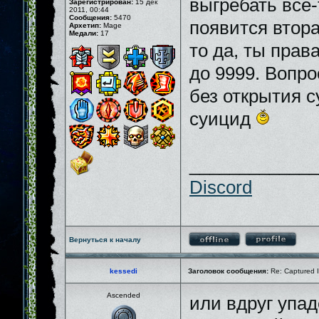
выгребать все-
Зарегистрирован:
15 дек
2011, 00:44
Сообщения:
5470
появится втора
Архетип:
Mage
Медали:
17
то да, ты прав
до 9999. Вопро
без открытия с
суицид
_____________
Discord
Вернуться к началу
kessedi
Заголовок сообщения:
Re: Captured I
Ascended
или вдруг упад