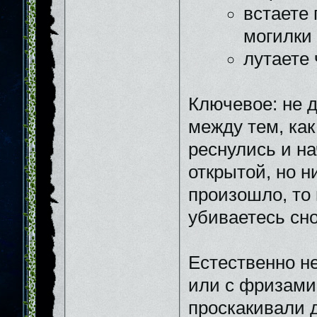
встаете 
могилки
лутаете 
Ключевое: не д
между тем, как
реснулись и на
открытой, но н
произошло, то 
убиваетесь сно
Естественно н
или с фризами
проскакивали д