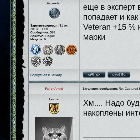
Ascended
еще в эксперт 
попадает и как
Veteran +15 % 
Зарегистрирован:
31 окт
2013, 01:00
Сообщения:
592
марки
Архетип:
Rogue
Медали:
6
Вернуться к началу
FallenAngel
Заголовок сообщения:
Re: Captured I
Leader
Хм.... Надо бу
накоплены ин
_____________