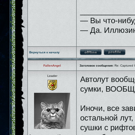
_____________
— Вы что-нибу
— Да. Иллюзию
Вернуться к началу
FallenAngel
Заголовок сообщения:
Re: Captured I
Leader
Автолут вообщ
сумки, ВООБЩ
Иночи, все зав
остальной лут,
сушки с рифтов