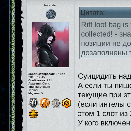
Ascended
Цитата:
Rift loot bag is
collected! - з
позиции не до
дозаполнены 
Суицидить над
Зарегистрирован:
27 ноя
2016, 12:45
Сообщения:
221
А если ты пиш
Архетип:
Cleric
Твинки:
Aokuro
Tenmei
текущие при э
Медали:
5
(если интелы с
этом 1 слот из
У кого включен