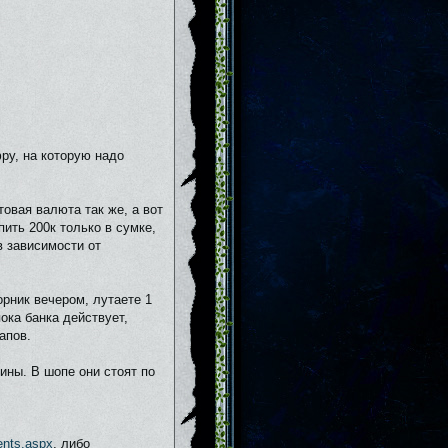
ру, на которую надо
товая валюта так же, а вот
пить 200к только в сумке,
в зависимости от
орник вечером, лутаете 1
пока банка действует,
апов.
ины. В шопе они стоят по
vents.aspx
, либо