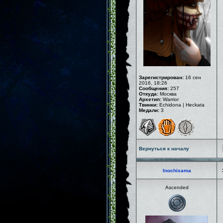
Зарегистрирован:
16 сен
2016, 18:26
Сообщения:
257
Откуда:
Москва
Архетип:
Warrior
Твинки:
Echidona | Heckata
Медали:
3
Вернуться к началу
Inochisama
Ascended