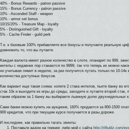
40% - Bonus Rewards - patron passive
15% - Bonus Currency - patron passive
10% - Ascended Staff - weapon
10% - armor set bonus
10/15/20% - Treasure Map - loyalty
5% - Distinguished Gift - loyalty
5% - Cache Finder - guild perk
Т.е. к базовым 100% прибавляете все бонусы и получаете реальную циф
домножить то, что вы лутаете.
Каждая валюта имеет разное количество в слоте, планарит по 999, эвен
интелы с недавних пор стакаются по 9999, так что теперь их можно нако
но учитывая лимит в неделю, за раз получится лутать только по 10-14к 
количества доступных бонусов.
Как вариант еще такая схема: копите 2 стака интелов, пьете банку во вт
стак 10к и выходите из игры до среды, заходите и лутаете второй стак, 
таким образом за 1 банку вы выбираете львиную долю двухнедельных к
Сами банки можно купить на аукционе, 160% продается за 800-1500 плат
900 кредитов, что при текущем курсе получается в разы дороже.
И последнее, как правильно тагать эвенты:
Поставьте аддон на трекинг, либо мой с сайта
http://riftutilz.com/e