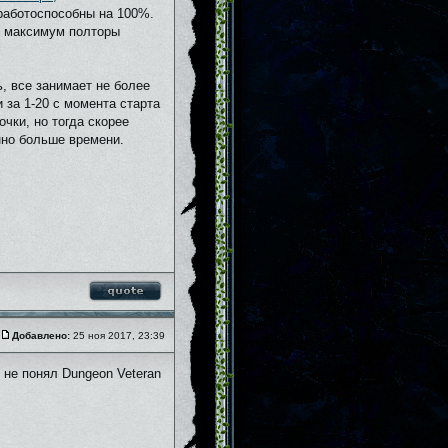
 работоспособны на 100%.
ть максимум полторы
ь, все занимает не более
 за 1-20 с момента старта
очки, но тогда скорее
нно больше времени.
Добавлено:
25 ноя 2017, 23:39
я не понял Dungeon Veteran