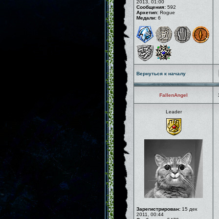
2013, 01:00
Сообщения:
592
Архетип:
Rogue
Медали:
6
Вернуться к началу
FallenAngel
Leader
Зарегистрирован:
15 дек
2011, 00:44