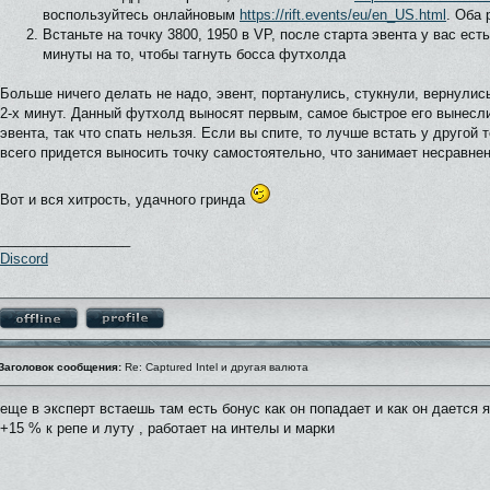
воспользуйтесь онлайновым
https://rift.events/eu/en_US.html
. Оба
Встаньте на точку 3800, 1950 в VP, после старта эвента у вас ес
минуты на то, чтобы тагнуть босса футхолда
Больше ничего делать не надо, эвент, портанулись, стукнули, вернулис
2-х минут. Данный футхолд выносят первым, самое быстрое его вынесли
эвента, так что спать нельзя. Если вы спите, то лучше встать у другой т
всего придется выносить точку самостоятельно, что занимает несравне
Вот и вся хитрость, удачного гринда
_________________
Discord
Заголовок сообщения:
Re: Captured Intel и другая валюта
еще в эксперт встаешь там есть бонус как он попадает и как он дается 
+15 % к репе и луту , работает на интелы и марки