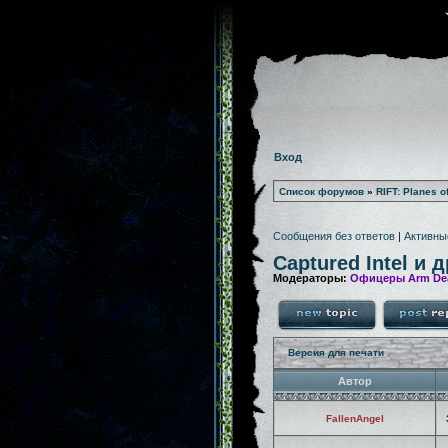
Вход
Список форумов
»
RIFT: Planes o
Сообщения без ответов
|
Активны
Captured Intel и 
Модераторы:
Офицеры Arm De
Версия для печати
Автор
FallenAngel