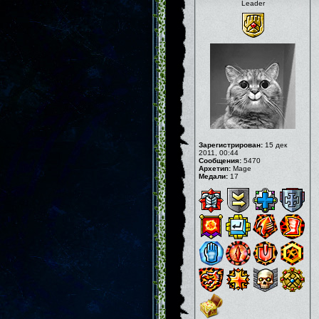
Leader
Зарегистрирован:
15 дек
2011, 00:44
Сообщения:
5470
Архетип:
Mage
Медали:
17