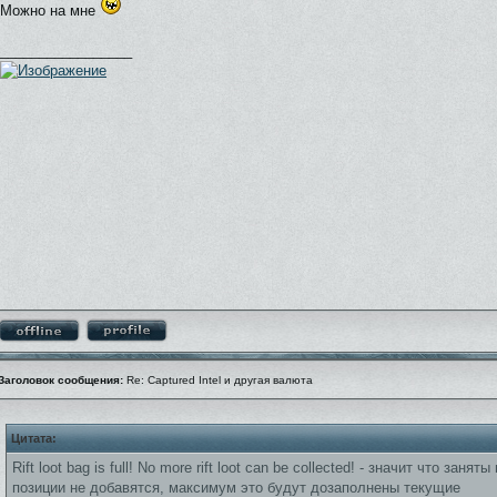
Можно на мне
_________________
Заголовок сообщения:
Re: Captured Intel и другая валюта
Цитата:
Rift loot bag is full! No more rift loot can be collected! - значит что заня
позиции не добавятся, максимум это будут дозаполнены текущие