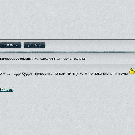
Заголовок сообщения:
Re: Captured Intel и другая валюта
Хм.... Надо будет проверить на ком-нить у кого не накоплены интелы
_________________
Discord