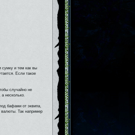
 сумку и тем как вы
утается. Если такое
тобы случайно не
 а несколько.
 под бафами от эквипа,
е валюты. Так например