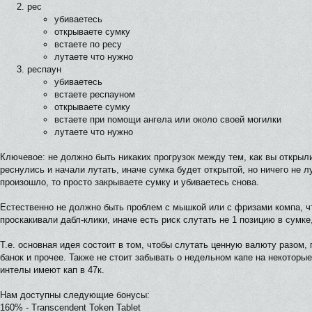
рес
убиваетесь
открываете сумку
встаете по ресу
лутаете что нужно
респаун
убиваетесь
встаете респауном
открываете сумку
встаете при помощи ангела или около своей могилки
лутаете что нужно
Ключевое: не должно быть никаких прогрузок между тем, как вы открыли
реснулись и начали лутать, иначе сумка будет открытой, но ничего не л
произошло, то просто закрываете сумку и убиваетесь снова.
Естественно не должно быть проблем с мышкой или с фризами компа, ч
проскакивали дабл-клики, иначе есть риск слутать не 1 позицию в сумке,
Т.е. основная идея состоит в том, чтобы слутать ценную валюту разом,
банок и прочее. Также не стоит забывать о недельном капе на некоторы
интелы имеют кап в 47к.
Нам доступны следующие бонусы:
160% - Transcendent Token Tablet