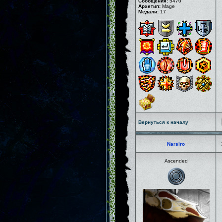
Сообщения:
5470
Архетип:
Mage
Медали:
17
Вернуться к началу
Narsiro
Ascended