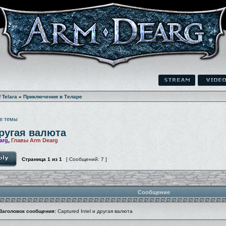
f Telara
»
Приключения в Теларе
е темы
другая валюта
arg
,
Главы Arm Dearg
Страница
1
из
1
[ Сообщений: 7 ]
Сообщение
Заголовок сообщения:
Captured Intel и другая валюта