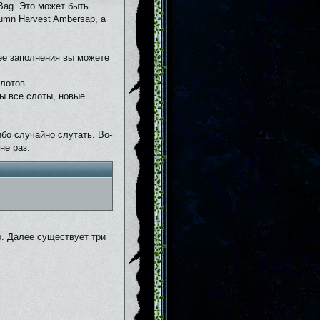
 Bag. Это может быть
tumn Harvest Ambersap, а
 ее заполнения вы можете
слотов
ты все слоты, новые
ибо случайно слутать. Во-
не раз:
о. Далее существует три