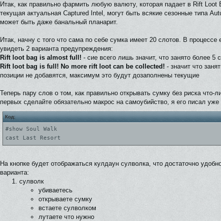
Итак, как правильно фармить любую валюту, которая падает в Rift Loot
текущая актуальная Captured Intel, могут быть всякие сезонные типа Au
может быть даже банальный планарит.
Итак, начну с того что сама по себе сумка имеет 20 слотов. В процессе
увидеть 2 варианта предупреждения:
Rift loot bag is almost full!
- сие всего лишь значит, что занято более 5 
Rift loot bag is full! No more rift loot can be collected!
- значит что заня
позиции не добавятся, максимум это будут дозаполнены текущие
Теперь пару слов о том, как правильно открывать сумку без риска что-л
первых сделайте обязательно макрос на самоубийство, я его писал уже 
Код:
#show Soul Walk
cast Last Resort
На кнопке будет отображаться кулдаун сулволка, что достаточно удобн
варианта:
сулволк
убиваетесь
открываете сумку
встаете сулволком
лутаете что нужно