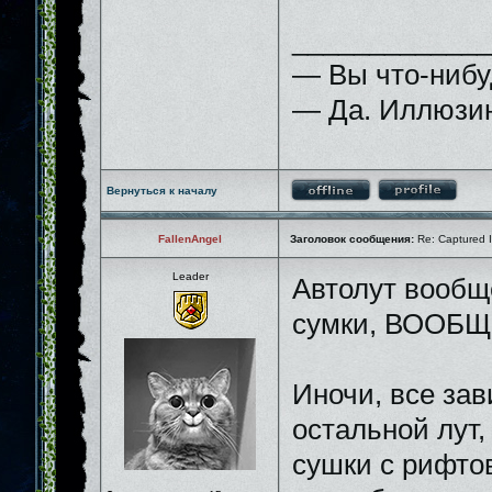
_____________
— Вы что-нибу
— Да. Иллюзию
Вернуться к началу
FallenAngel
Заголовок сообщения:
Re: Captured I
Leader
Автолут вообщ
сумки, ВООБЩ
Иночи, все зав
остальной лут,
сушки с рифтов