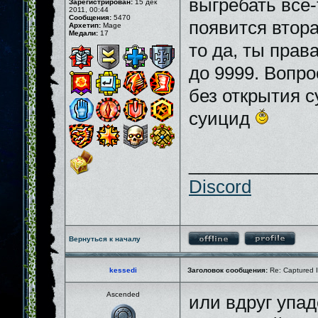
выгребать все-
Зарегистрирован:
15 дек
2011, 00:44
Сообщения:
5470
появится втора
Архетип:
Mage
Медали:
17
то да, ты прав
до 9999. Вопро
без открытия с
суицид
_____________
Discord
Вернуться к началу
kessedi
Заголовок сообщения:
Re: Captured I
Ascended
или вдруг упад