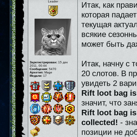
Leader
Итак, как пра
которая падает
текущая актуал
всякие сезонны
может быть да
Итак, начну с 
Зарегистрирован:
15 дек
2011, 00:44
Сообщения:
5470
20 слотов. В п
Архетип:
Mage
Медали:
17
увидеть 2 вар
Rift loot bag is
значит, что за
Rift loot bag is
collected!
- зн
позиции не доб