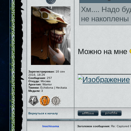
Хм.... Надо бу
не накоплены
Можно на мне
_____________
Зарегистрирован:
16 сен
2016, 18:26
Сообщения:
257
Откуда:
Москва
Архетип:
Warrior
Твинки:
Echidona | Heckata
Медали:
3
Вернуться к началу
Inochisama
Заголовок сообщения:
Re: Captured I