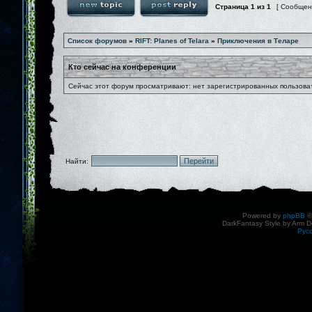
Страница
1
из
1
[ Сообщен
Список форумов
»
RIFT: Planes of Telara
»
Приключения в Теларе
Кто сейчас на конференции
Сейчас этот форум просматривают: нет зарегистрированных пользоват
Найти:
Powered by
phpBB
©
DarkFantasy Style by Arm D
Рус