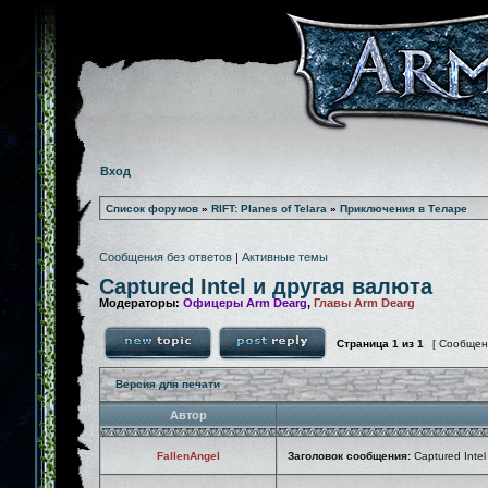
Вход
Список форумов
»
RIFT: Planes of Telara
»
Приключения в Теларе
Сообщения без ответов
|
Активные темы
Captured Intel и другая валюта
Модераторы:
Офицеры Arm Dearg
,
Главы Arm Dearg
Страница
1
из
1
[ Сообщен
Версия для печати
Автор
FallenAngel
Заголовок сообщения:
Captured Intel