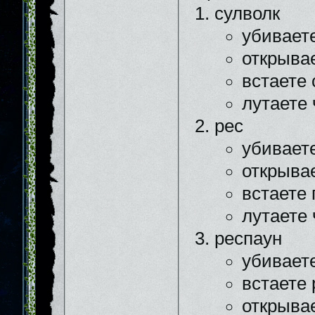
сулволк
убивает
открыва
встаете
лутаете 
рес
убивает
открыва
встаете 
лутаете 
респаун
убивает
встаете
открыва