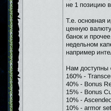
не 1 позицию в
Т.е. основная 
ценную валюту
банок и прочее
недельном кап
например инте
Нам доступны 
160% - Transce
40% - Bonus Re
15% - Bonus Cur
10% - Ascended
10% - armor se