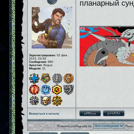
планарный сун
_____________
Зарегистрирован:
02 фев
2015, 23:49
Сообщения:
980
Архетип:
Rogue
Медали:
11
Вернуться к началу
Показать сообщения за:
Поле 