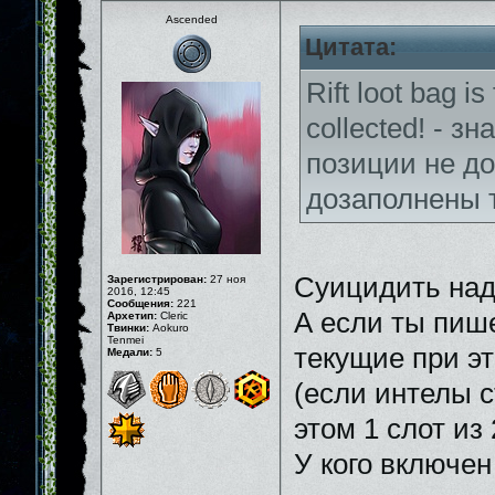
Ascended
Цитата:
Rift loot bag is
collected! - з
позиции не до
дозаполнены 
Суицидить над
Зарегистрирован:
27 ноя
2016, 12:45
Сообщения:
221
А если ты пиш
Архетип:
Cleric
Твинки:
Aokuro
Tenmei
текущие при э
Медали:
5
(если интелы с
этом 1 слот из
У кого включен