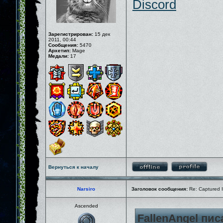
Discord
Зарегистрирован:
15 дек
2011, 00:44
Сообщения:
5470
Архетип:
Mage
Медали:
17
Вернуться к началу
Narsiro
Заголовок сообщения:
Re: Captured I
Ascended
FallenAngel пис