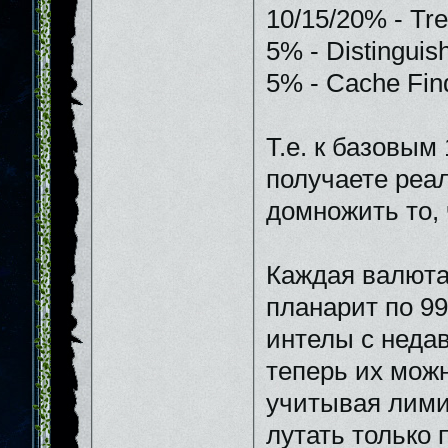
10/15/20% - Tre
5% - Distinguish
5% - Cache Find
Т.е. к базовым
получаете реа
домножить то, 
Каждая валюта 
планарит по 99
интелы с недав
теперь их можн
учитывая лимит
лутать только 