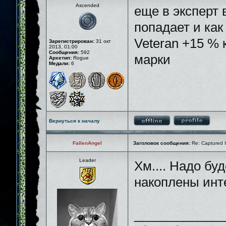
Ascended
еще в эксперт 
попадает и как
Veteran +15 % 
Зарегистрирован:
31 окт
2013, 01:00
Сообщения:
592
марки
Архетип:
Rogue
Медали:
6
Вернуться к началу
FallenAngel
Заголовок сообщения:
Re: Captured I
Leader
Хм.... Надо бу
накоплены ин
_____________