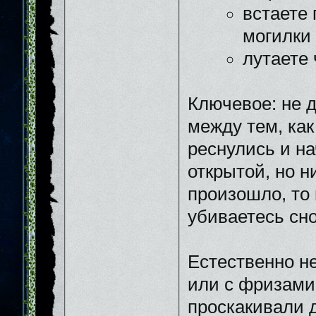
встаете 
могилки
лутаете 
Ключевое: не д
между тем, как
реснулись и на
открытой, но н
произошло, то 
убиваетесь сно
Естественно н
или с фризами
проскакивали д