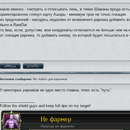
какие именно - смотреть и отписывать лень, в темке Шаманы вроде есть
ориентировочно глянул карту Ашоры - минимум трое не точно локация.
из предложений - находясь недалеко от возможного рарника добавить во
было в RareDar
то биш, если, допустим, мои координаты отличаются не больше чем на кв
от локации рарника, то добавить кнопку, по которой будет посылаться в ч
Заголовок сообщения:
Re: Addon для рарников
У некоторых рарников не одно место спавна, плюс есть "путь".
_________________
Follow the shield guys and keep full dps on my target!