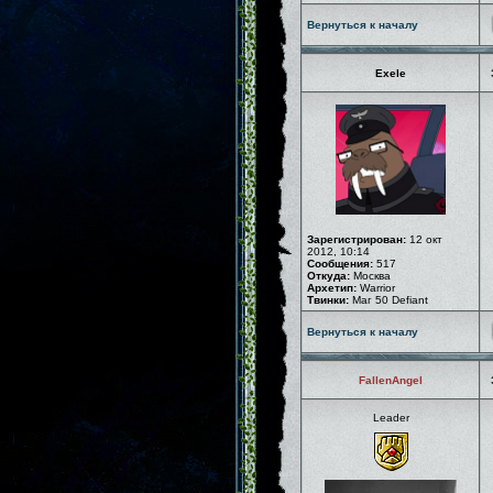
Вернуться к началу
Exele
Зарегистрирован:
12 окт
2012, 10:14
Сообщения:
517
Откуда:
Москва
Архетип:
Warrior
Твинки:
Маг 50 Defiant
Вернуться к началу
FallenAngel
Leader