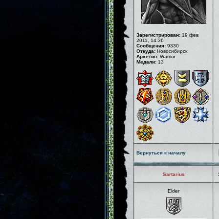
Зарегистрирован:
19 фев
2011, 14:36
Сообщения:
9330
Откуда:
Новосибирск
Архетип:
Warrior
Медали:
13
Вернуться к началу
Sartarius
Elder