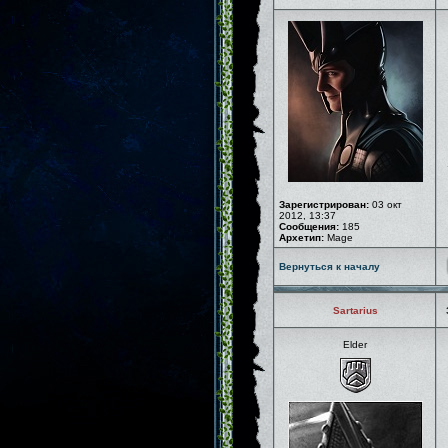
Зарегистрирован:
03 окт
2012, 13:37
Сообщения:
185
Архетип:
Mage
Вернуться к началу
Sartarius
Elder