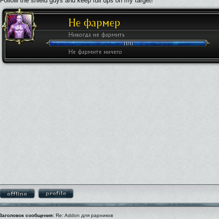
Follow the shield guys and keep full dps on my target!
Заголовок сообщения:
Re: Addon для рарников