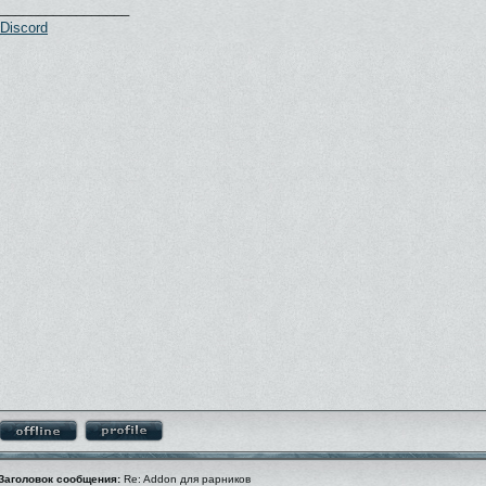
_________________
Discord
Заголовок сообщения:
Re: Addon для рарников