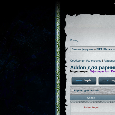
Вход
Список форумов
»
RIFT: Planes o
Сообщения без ответов
|
Активны
Addon для рарни
Модераторы:
Офицеры Arm De
Версия для печати
Автор
FallenAngel