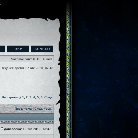
Часовой пояс: UTC + 4 часа
Текущее время: 07 авг 2026, 07:43
На страницу
1
,
2
,
3
,
4
,
5
,
6
След.
Пред. тема
|
След. тема
Добавлено:
12 янв 2013, 13:37