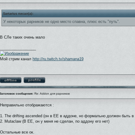
Sartarius писал(а):
У некоторых рарников не одно место спавна, плюс есть "путь".
В СЛе таких очень мало
_________________
Мой стрим канал
http://ru.twitch.tv/shamana19
Заголовок сообщения:
Re: Addon для рарников
Неправильно отображаются :
1. The drifting ascended (он в ЕЕ в аддоне, но формально должен быть в
2. Mutaclaw (В ЕЕ, он у меня не сделан, по аддону его нет)
Остальные все ок.