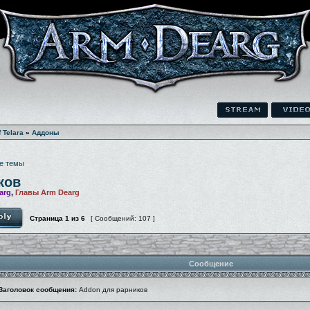
f Telara
»
Аддоны
е темы
ков
arg
,
Главы Arm Dearg
Страница
1
из
6
[ Сообщений: 107 ]
Сообщение
Заголовок сообщения:
Addon для рарников