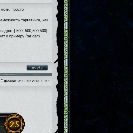
 локи. просто
зможность таргетинга, как
адрат [-500,-500,500,500]
ат к примеру /tar qarn
Добавлено:
12 янв 2013, 13:57