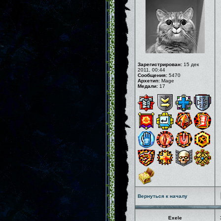
Зарегистрирован:
15 дек
2011, 00:44
Сообщения:
5470
Архетип:
Mage
Медали:
17
Вернуться к началу
Exele