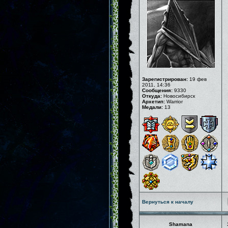
Зарегистрирован:
19 фев
2011, 14:36
Сообщения:
9330
Откуда:
Новосибирск
Архетип:
Warrior
Медали:
13
Вернуться к началу
Shamana