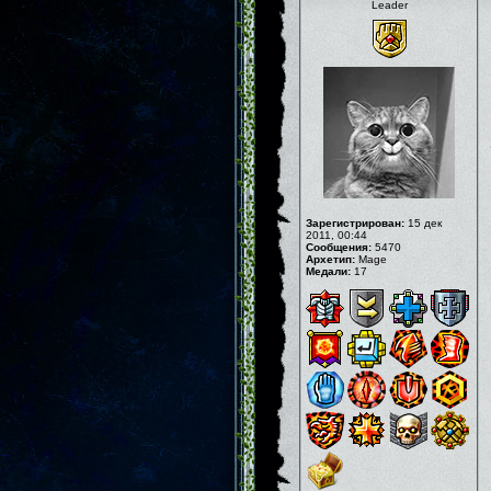
Leader
Зарегистрирован:
15 дек
2011, 00:44
Сообщения:
5470
Архетип:
Mage
Медали:
17