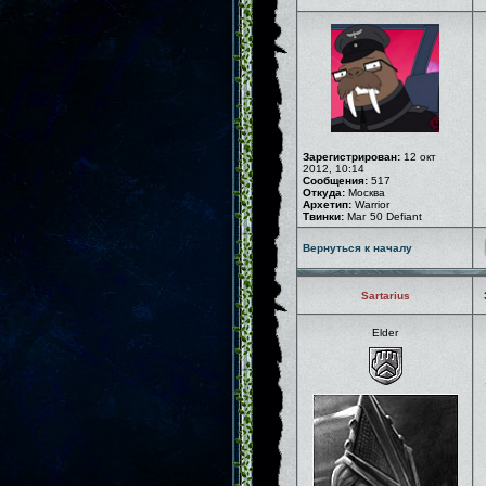
Зарегистрирован:
12 окт
2012, 10:14
Сообщения:
517
Откуда:
Москва
Архетип:
Warrior
Твинки:
Маг 50 Defiant
Вернуться к началу
Sartarius
Elder