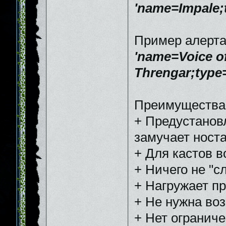
'name=Impale;t
Пример алерта 
'name=Voice o
Threngar;type=
Преимущества
+ Предустановл
замучает ност
+ Для кастов в
+ Ничего не "с
+ Нагружает п
+ Не нужна воз
+ Нет ограниче