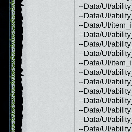
--Data/UI/abili
--Data/UI/abili
--Data/UI/item
--Data/UI/abili
--Data/UI/abili
--Data/UI/abili
--Data/UI/item_
--Data/UI/abili
--Data/UI/abili
--Data/UI/abili
--Data/UI/abili
--Data/UI/abilit
--Data/UI/abili
--Data/UI/abilit