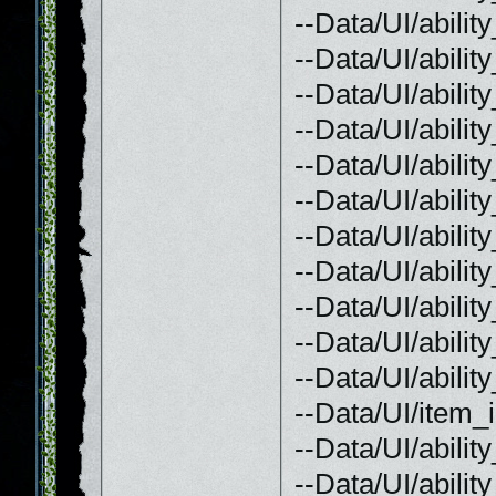
--Data/UI/abili
--Data/UI/abili
--Data/UI/abili
--Data/UI/abili
--Data/UI/abili
--Data/UI/abili
--Data/UI/abilit
--Data/UI/abili
--Data/UI/abil
--Data/UI/abil
--Data/UI/abil
--Data/UI/item_
--Data/UI/abili
--Data/UI/abili