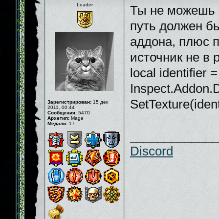
Leader
Ты не можешь 
путь должен б
аддона, плюс 
источник не в 
local identifier =
Inspect.Addon.De
SetTexture(ident
Зарегистрирован:
15 дек
2011, 00:44
Сообщения:
5470
Архетип:
Mage
Медали:
17
_____________
Discord