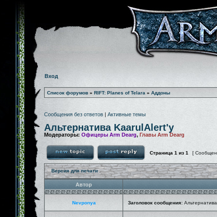
Вход
Список форумов
»
RIFT: Planes of Telara
»
Аддоны
Сообщения без ответов
|
Активные темы
Альтернатива KaarulAlert'у
Модераторы:
Офицеры Arm Dearg
,
Главы Arm Dearg
Страница
1
из
1
[ Сообщен
Версия для печати
Автор
Nevponya
Заголовок сообщения:
Альтернатива 