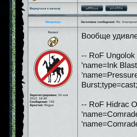
Вернуться к началу
Nevponya
Заголовок сообщения:
Re: Альтернати
Retired
Вообще удивлен
-- RoF Ungolok
'name=Ink Blast
'name=Pressur
Burst;type=cast
Зарегистрирован:
24 ноя
2012, 18:46
Сообщения:
740
-- RoF Hidrac 
Архетип:
Rogue
'name=Comrades
'name=Comrades