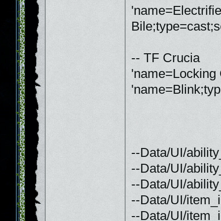
'name=Electrifi
Bile;type=cast;
-- TF Crucia
'name=Locking 
'name=Blink;typ
--Data/UI/abili
--Data/UI/abili
--Data/UI/abili
--Data/UI/item_
--Data/UI/item_