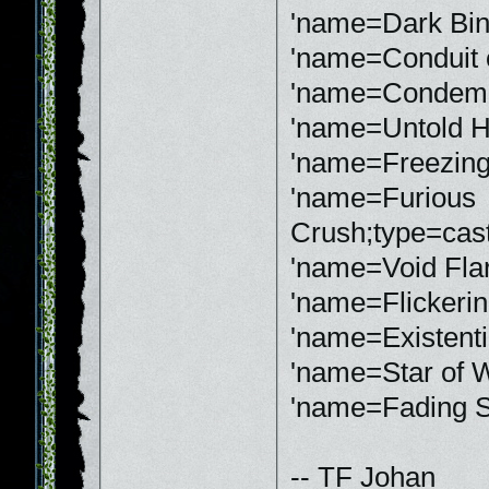
'name=Dark Bind
'name=Conduit 
'name=Condemn;t
'name=Untold Ho
'name=Freezing
'name=Furious
Crush;type=cast
'name=Void Flar
'name=Flickerin
'name=Existenti
'name=Star of W
'name=Fading St
-- TF Johan