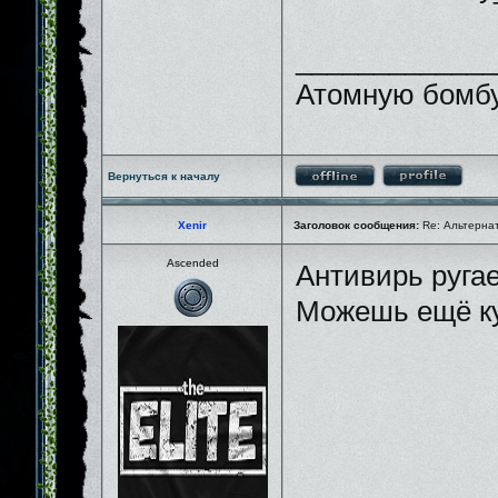
_____________
Атомную бомбу
Вернуться к началу
Xenir
Заголовок сообщения:
Re: Альтернати
Ascended
Антивирь руга
Можешь ещё ку