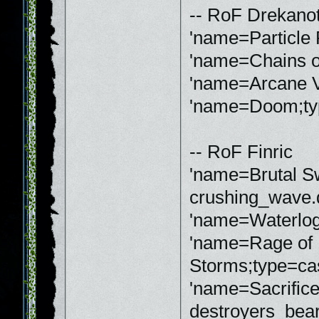
-- RoF Drekano
'name=Particle 
'name=Chains of
'name=Arcane Vu
'name=Doom;typ
-- RoF Finric
'name=Brutal Sw
crushing_wave.d
'name=Waterlog
'name=Rage of
Storms;type=ca
'name=Sacrific
destroyers_bear