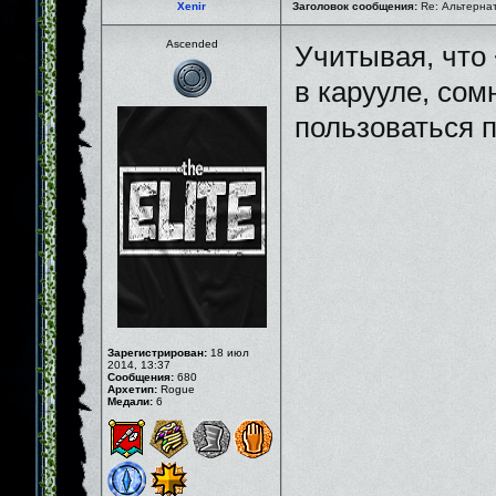
Xenir
Заголовок сообщения:
Re: Альтернати
Ascended
Учитывая, что 
в карууле, сом
пользоваться 
Зарегистрирован:
18 июл
2014, 13:37
Сообщения:
680
Архетип:
Rogue
Медали:
6