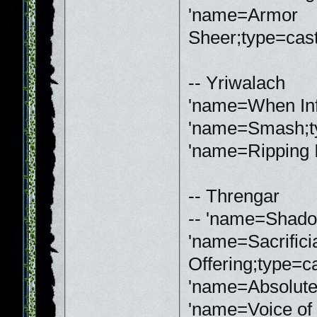
'name=Armor
Sheer;type=cast
-- Yriwalach
'name=When Inf
'name=Smash;ty
'name=Ripping I
-- Threngar
-- 'name=Shado
'name=Sacrifici
Offering;type=c
'name=Absolute
'name=Voice of 