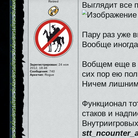
Retired
Выглядит все п
Пару раз уже в
Вообще иногда 
Вобщем еще в к
Зарегистрирован:
24 ноя
2012, 18:46
Сообщения:
740
сих пор ею пол
Архетип:
Rogue
Ничем лишним 
Функционал то
стаков и надпи
Внутриигровых 
stt_ncounter_a