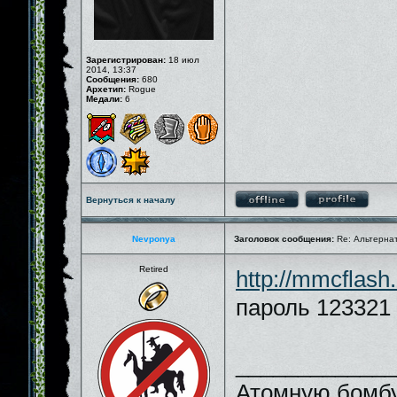
Зарегистрирован:
18 июл
2014, 13:37
Сообщения:
680
Архетип:
Rogue
Медали:
6
Вернуться к началу
Nevponya
Заголовок сообщения:
Re: Альтернати
Retired
http://mmcfla
пароль 123321
_____________
Атомную бомбу