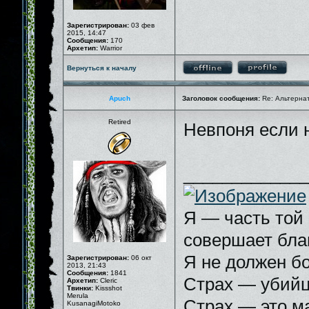
Зарегистрирован:
03 фев
2015, 14:47
Сообщения:
170
Архетип:
Warrior
Вернуться к началу
Apuch
Заголовок сообщения:
Re: Альтернати
Retired
Невпоня если 
_____________
Я — часть той 
совершает бла
Я не должен бо
Зарегистрирован:
06 окт
2013, 21:43
Сообщения:
1841
Страх — убийц
Архетип:
Cleric
Твинки:
Kissshot
Merula
Страх — это м
KusanagiMotoko