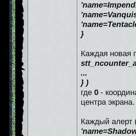
'name=Impendi
'name=Vanquis
'name=Tentacle
}
Каждая новая п
stt_ncounter_a
...
} )
где
0
- координ
центра экрана.
Каждый алерт 
'name=Shadow 