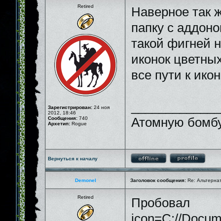
Retired
Наверное так ж
папку с аддон
такой фигней н
иконок цветных
все пути к ик
_____________
Зарегистрирован:
24 ноя
2012, 18:46
Сообщения:
740
Атомную бомбу
Архетип:
Rogue
Вернуться к началу
Demonel
Заголовок сообщения:
Re: Альтернати
Retired
Пробовал
icon=C://Docum