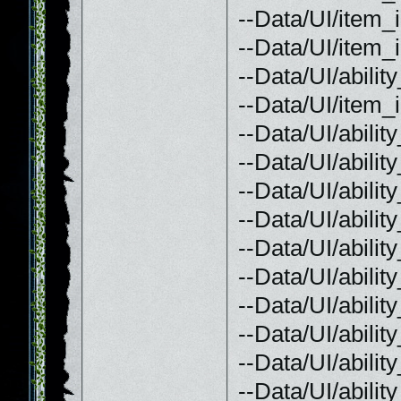
--Data/UI/item
--Data/UI/item_
--Data/UI/abil
--Data/UI/item
--Data/UI/abili
--Data/UI/abili
--Data/UI/abili
--Data/UI/abili
--Data/UI/abili
--Data/UI/abili
--Data/UI/abili
--Data/UI/abili
--Data/UI/abil
--Data/UI/abili