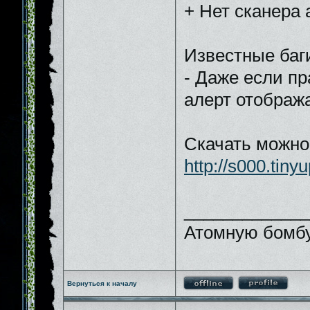
+ Нет сканера 
Известные баг
- Даже если п
алерт отобража
Скачать можно 
http://s000.tin
_____________
Атомную бомбу
Вернуться к началу