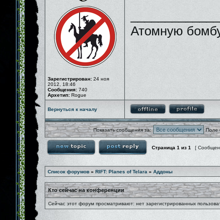
_____________
Атомную бомбу
Зарегистрирован:
24 ноя
2012, 18:46
Сообщения:
740
Архетип:
Rogue
Вернуться к началу
Показать сообщения за:
Поле 
Страница
1
из
1
[ Сообщен
Список форумов
»
RIFT: Planes of Telara
»
Аддоны
Кто сейчас на конференции
Сейчас этот форум просматривают: нет зарегистрированных пользоват