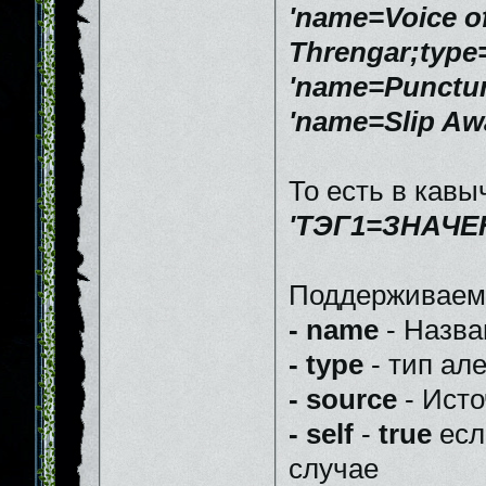
'name=Voice o
Threngar;type=
'name=Puncture
'name=Slip Awa
То есть в кавы
'ТЭГ1=ЗНАЧЕ
Поддерживаемы
- name
- Назва
- type
- тип ал
- source
- Исто
- self
-
true
есл
случае