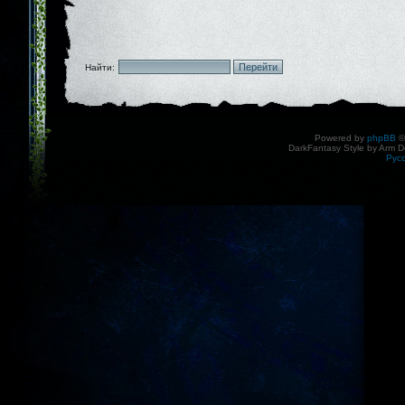
Найти:
Powered by
phpBB
©
DarkFantasy Style by Arm D
Рус