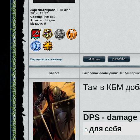
Зарегистрирован:
18 июл
2014, 13:37
Сообщения:
680
Архетип:
Rogue
Медали:
6
Вернуться к началу
Kaliora
Заголовок сообщения:
Re: Альтернати
Там в КБМ доб
_____________
DPS - damage 
для себя