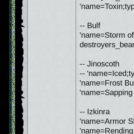
'name=Toxin;ty
-- Bulf
'name=Storm of 
destroyers_bear
-- Jinoscoth
-- 'name=Iced;t
'name=Frost Bul
'name=Sapping 
-- Izkinra
'name=Armor Sh
'name=Rending I