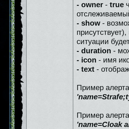
- owner
-
true
ч
отслеживаемы
- show
- возмо
присутствует),
ситуации будет
- duration
- мо
- icon
- имя ик
- text
- отображ
Пример алерта 
'name=Strafe;ty
Пример алерта
'name=Cloak a