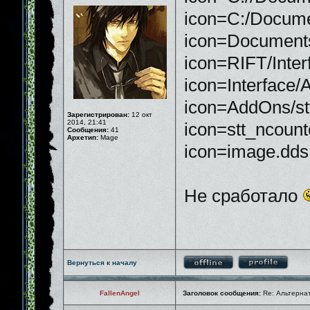
icon=C:/Docume
icon=Documents
icon=RIFT/Inte
icon=Interface/
icon=AddOns/st
Зарегистрирован:
12 окт
2014, 21:41
icon=stt_ncount
Сообщения:
41
Архетип:
Mage
icon=image.dds
Не сработало
Вернуться к началу
FallenAngel
Заголовок сообщения:
Re: Альтернати