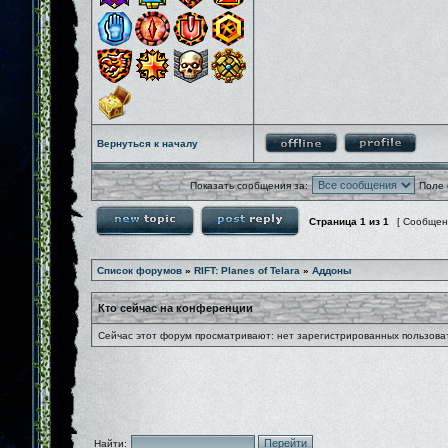
Вернуться к началу
Показать сообщения за:
Поле 
Страница
1
из
1
[ Сообщен
Список форумов
»
RIFT: Planes of Telara
»
Аддоны
Кто сейчас на конференции
Сейчас этот форум просматривают: нет зарегистрированных пользоват
Найти: