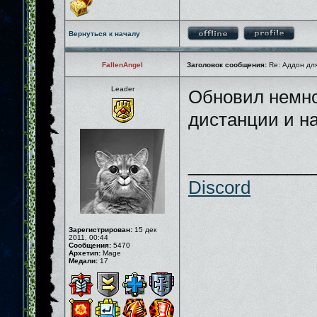
Вернуться к началу
FallenAngel
Заголовок сообщения:
Re: Аддон для
Leader
Обновил немно
дистанции и н
_____________
Discord
Зарегистрирован:
15 дек
2011, 00:44
Сообщения:
5470
Архетип:
Mage
Медали:
17