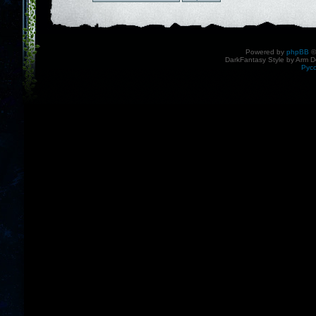
Powered by
phpBB
©
DarkFantasy Style by Arm D
Рус