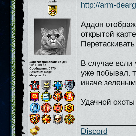
Leader
http://arm-dearg
Аддон отобража
открытой карт
Перетаскивать 
В случае если 
Зарегистрирован:
15 дек
2011, 00:44
Сообщения:
5470
уже побывал, т
Архетип:
Mage
Медали:
17
иначе зеленым
Удачной охот
_____________
Discord