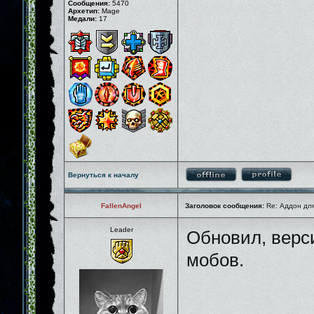
Сообщения:
5470
Архетип:
Mage
Медали:
17
Вернуться к началу
FallenAngel
Заголовок сообщения:
Re: Аддон для
Leader
Обновил, верси
мобов.
_____________