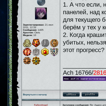
1. А что если, 
панелей, над 
для текущего б
Зарегистрирован:
21 июл
берём у тех у к
2011, 12:33
Сообщения:
1405
Архетип:
Cleric
2. Когда краши
Медали:
10
убитых, нельзя
этот прогресс?
_____________
Ach 16766/
281
Вернуться к началу
FallenAngel
Заголовок сообщения:
Re: Аддон для