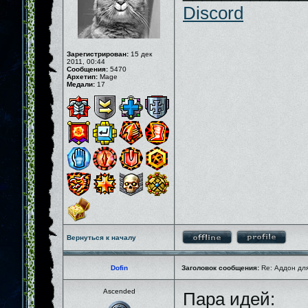
Discord
Зарегистрирован:
15 дек
2011, 00:44
Сообщения:
5470
Архетип:
Mage
Медали:
17
Вернуться к началу
Dofin
Заголовок сообщения:
Re: Аддон для
Ascended
Пара идей: