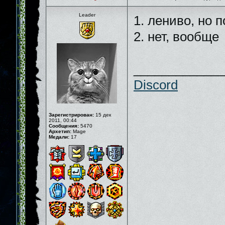
Leader
1. лениво, но
2. нет, вообще
_____________
Discord
Зарегистрирован:
15 дек
2011, 00:44
Сообщения:
5470
Архетип:
Mage
Медали:
17