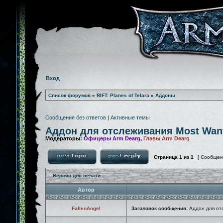
Вход
Список форумов
»
RIFT: Planes of Telara
»
Аддоны
Сообщения без ответов
|
Активные темы
Аддон для отслеживания Most Want
Модераторы:
Офицеры Arm Dearg
,
Главы Arm Dearg
Страница
1
из
1
[ Сообщен
Версия для печати
Автор
FallenAngel
Заголовок сообщения:
Аддон для отс