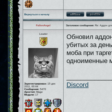
Вернуться к началу
FallenAngel
Заголовок сообщения:
Re: Аддон для
Leader
Обновил аддон
убитых за день
моба при тарге
одноименные 
_____________
Discord
Зарегистрирован:
15 дек
2011, 00:44
Сообщения:
5470
Архетип:
Mage
Медали:
17