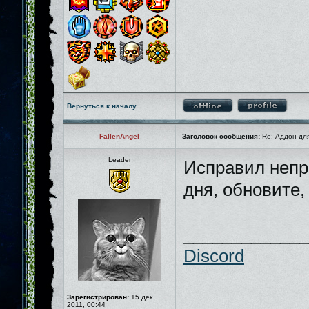
Вернуться к началу
FallenAngel
Заголовок сообщения:
Re: Аддон для
Leader
Исправил непр
дня, обновите,
_____________
Discord
Зарегистрирован:
15 дек
2011, 00:44