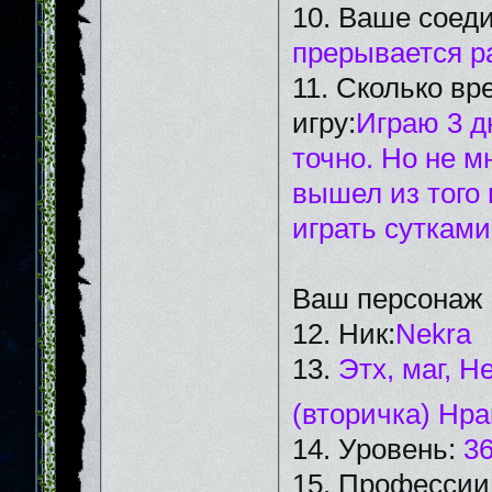
10. Ваше соед
прерывается ра
11. Сколько вр
игру:
Играю 3 д
точно. Но не мн
вышел из того 
играть сутками
Ваш персонаж
12. Ник:
Nekra
13.
Этх, маг, Н
(вторичка) Нр
14. Уровень:
3
15. Профессии