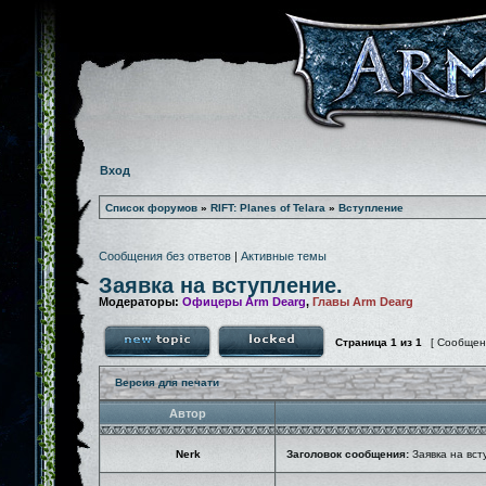
Вход
Список форумов
»
RIFT: Planes of Telara
»
Вступление
Сообщения без ответов
|
Активные темы
Заявка на вступление.
Модераторы:
Офицеры Arm Dearg
,
Главы Arm Dearg
Страница
1
из
1
[ Сообщен
Версия для печати
Автор
Nerk
Заголовок сообщения:
Заявка на вст