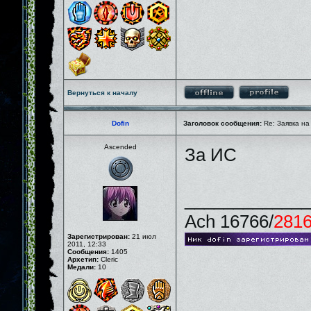
Вернуться к началу
Dofin
Заголовок сообщения:
Re: Заявка на
Ascended
За ИС
_____________
Ach 16766/
281
Зарегистрирован:
21 июл
2011, 12:33
Сообщения:
1405
Архетип:
Cleric
Медали:
10