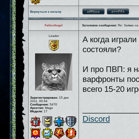
Вернуться к началу
FallenAngel
Заголовок сообщения:
Re: Заявка на
Leader
А когда играли
состояли?
И про ПВП: я н
варфронты пос
всего 15-20 иг
Зарегистрирован:
15 дек
2011, 00:44
Сообщения:
5470
_____________
Архетип:
Mage
Медали:
17
Discord