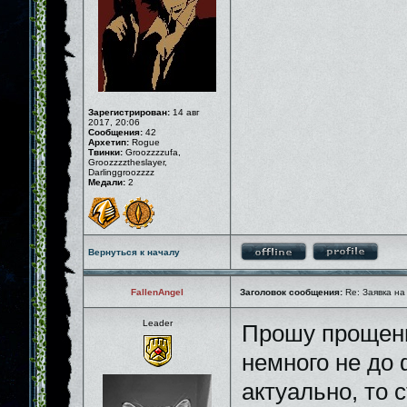
Зарегистрирован:
14 авг
2017, 20:06
Сообщения:
42
Архетип:
Rogue
Твинки:
Groozzzzufa,
Groozzzztheslayer,
Darlinggroozzzz
Медали:
2
Вернуться к началу
FallenAngel
Заголовок сообщения:
Re: Заявка на
Leader
Прошу прощени
немного не до
актуально, то 