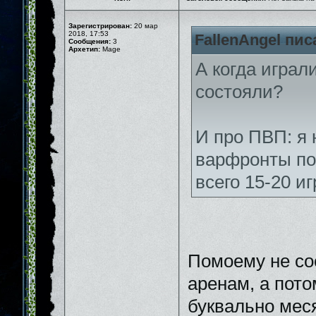
Зарегистрирован:
20 мар
2018, 17:53
FallenAngel пис
Сообщения:
3
Архетип:
Mage
А когда играл
состояли?
И про ПВП: я 
варфронты по
всего 15-20 и
Помоему не сос
аренам, а пото
буквально мес