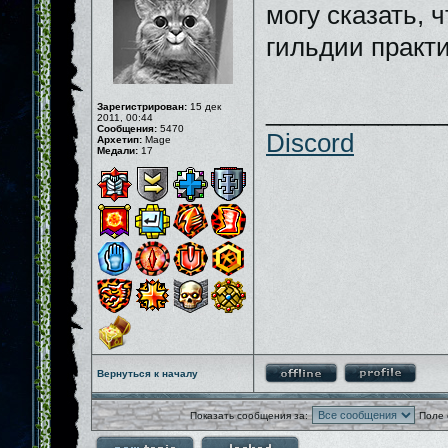
могу сказать, 
гильдии практи
_____________
Зарегистрирован:
15 дек
2011, 00:44
Сообщения:
5470
Discord
Архетип:
Mage
Медали:
17
Вернуться к началу
Показать сообщения за:
Поле 