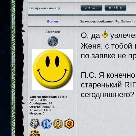
Вернуться к началу
Gorden
Заголовок сообщения:
Re: Заявка на
Ascended
О, да
увлечен
Женя, с тобой
по заявке не пр
П.С. Я конечно
старенький RIF
сегодняшнего
Зарегистрирован:
14 янв
2017, 04:05
Сообщения:
84
Откуда:
Украина
Архетип:
Cleric
Медали:
5