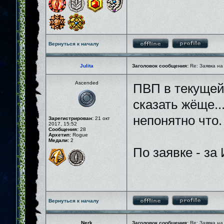
Вернуться к началу
Julita
Заголовок сообщения:
Re: Заявка на
Ascended
ПВП в текущей 
сказать жёще..
непонятно что.
Зарегистрирован:
21 окт
2017, 15:52
Сообщения:
28
Архетип:
Rogue
Медали:
2
По заявке - за
Вернуться к началу
Nerk
Заголовок сообщения:
Re: Заявка на