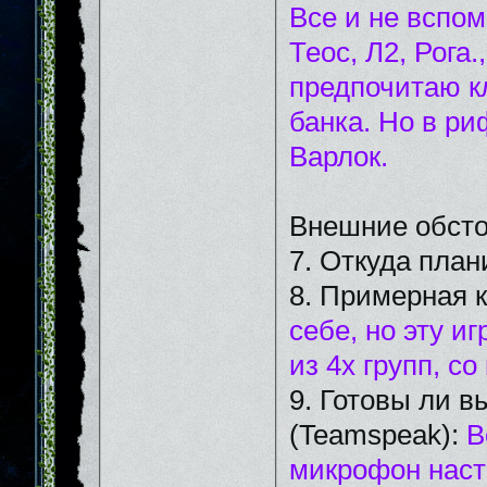
Все и не вспо
Теос, Л2, Рога
предпочитаю к
банка. Но в р
Варлок.
Внешние обсто
7. Откуда план
8. Примерная 
себе, но эту и
из 4х групп, с
9. Готовы ли в
(Teamspeak):
В
микрофон наст