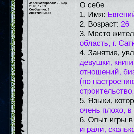
О себе
Зарегистрирован:
20 мар
2018, 17:53
Сообщения:
3
1. Имя:
Евгени
Архетип:
Mage
2. Возраст:
26
3. Место жите
область, г. Сат
4. Занятие, ув
девушки, книг
отношений, би
(по настроению
строительство
5. Языки, кот
очень плохо, в
6. Опыт игры 
играли, скольк