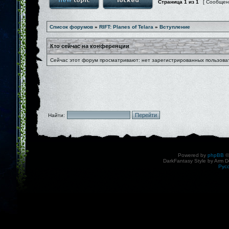
Страница
1
из
1
[ Сообщен
Список форумов
»
RIFT: Planes of Telara
»
Вступление
Кто сейчас на конференции
Сейчас этот форум просматривают: нет зарегистрированных пользоват
Найти:
Powered by
phpBB
©
DarkFantasy Style by Arm D
Рус