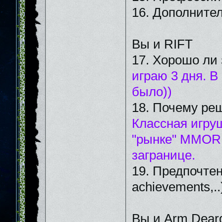
16. Дополните
Вы и RIFT
17. Хорошо ли 
играю 3 дня. В
было))
18. Почему реш
Классная игруш
"рынке" ММОRP
загранице.
19. Предпочтен
achievements,..
Вы и Arm Dear